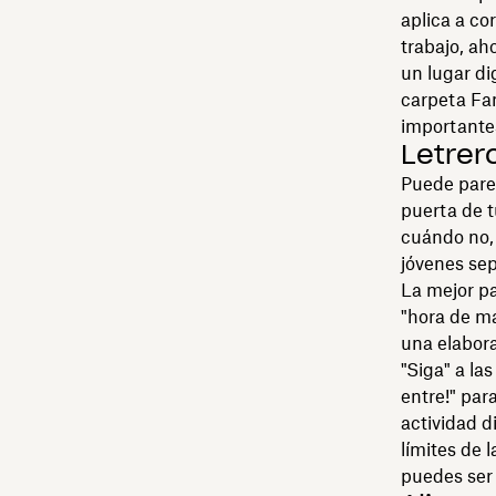
aplica a co
trabajo, ah
un lugar di
carpeta Fa
importante
Letrer
Puede parec
puerta de t
cuándo no, 
jóvenes se
La mejor pa
"hora de ma
una elabora
"Siga" a las
entre!" par
actividad d
límites de 
puedes ser