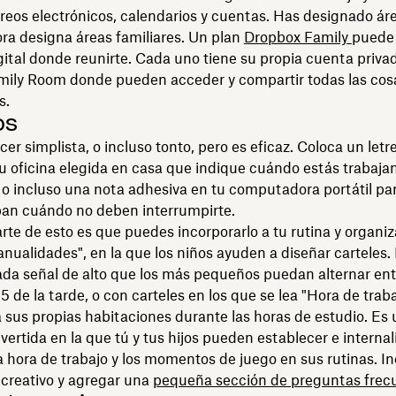
rreos electrónicos, calendarios y cuentas. Has designado ár
ora designa áreas familiares. Un plan
Dropbox Family
puede 
gital donde reunirte. Cada uno tiene su propia cuenta priv
mily Room donde pueden acceder y compartir todas las cos
s.
os
er simplista, o incluso tonto, pero es eficaz. Coloca un letre
u oficina elegida en casa que indique cuándo estás trabaja
o incluso una nota adhesiva en tu computadora portátil par
pan cuándo no deben interrumpirte.
rte de esto es que puedes incorporarlo a tu rutina y organi
nualidades", en la que los niños ayuden a diseñar carteles.
da señal de alto que los más pequeños puedan alternar entr
 5 de la tarde, o con carteles en los que se lea "Hora de traba
a sus propias habitaciones durante las horas de estudio. Es
ivertida en la que tú y tus hijos pueden establecer e internali
la hora de trabajo y los momentos de juego en sus rutinas. I
 creativo y agregar una
pequeña sección de preguntas frec