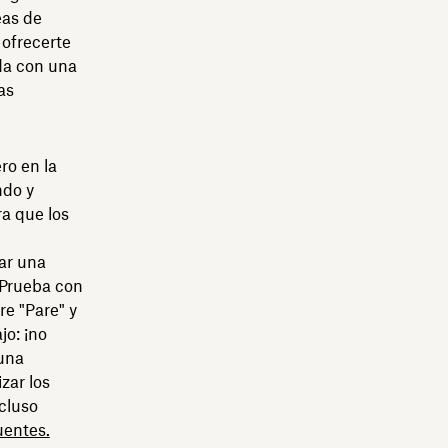
eas de
ofrecerte
ada con una
as
ro en la
ndo y
a que los
zar una
 Prueba con
e "Pare" y
jo: ¡no
 una
zar los
ncluso
uentes.