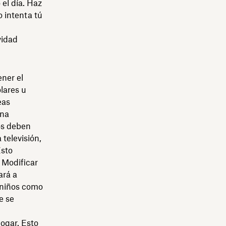
el día. Haz
 intenta tú
n
vidad
ener el
lares u
eas
una
os deben
televisión,
Esto
 Modificar
ará a
 niños como
e se
hogar. Esto