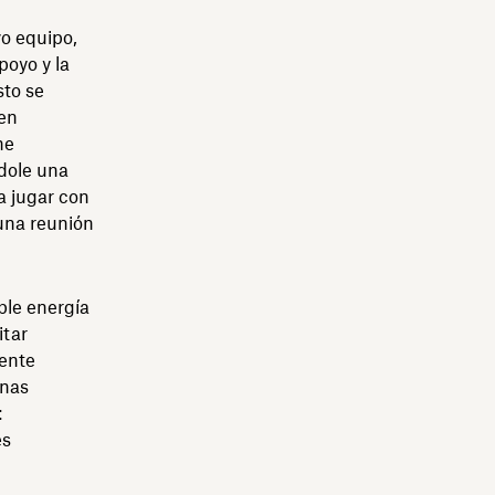
vo equipo,
poyo y la
sto se
en
ne
ndole una
a jugar con
 una reunión
ble energía
itar
mente
unas
:
es