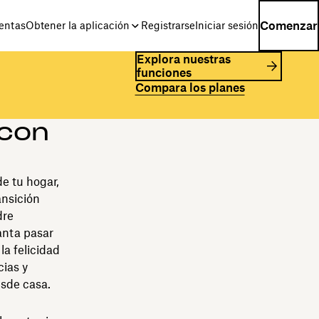
Comenzar
entas
Obtener la aplicación
Registrarse
Iniciar sesión
Explora nuestras
funciones
Compara los planes
 con
e tu hogar,
ansición
dre
anta pasar
la felicidad
cias y
esde casa.