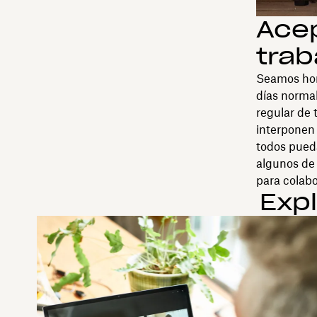
Acep
trab
Seamos hone
días normal
regular de 
interponen 
todos pueda
algunos de
para colabo
Exp