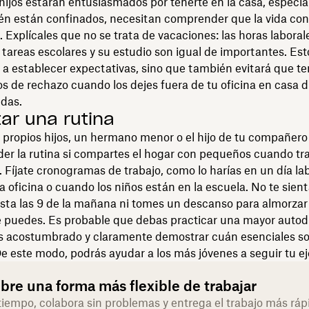
 hijos estarán entusiasmados por tenerte en la casa, especi
ién están confinados, necesitan comprender que la vida co
 Explícales que no se trata de vacaciones: las horas laboral
s tareas escolares y su estudio son igual de importantes. Est
 a establecer expectativas, sino que también evitará que t
s de rechazo cuando los dejes fuera de tu oficina en casa 
idas.
ar una rutina
 propios hijos, un hermano menor o el hijo de tu compañero
rder la rutina si compartes el hogar con pequeños cuando tr
 Fíjate cronogramas de trabajo, como lo harías en un día la
la oficina o cuando los niños están en la escuela. No te sien
sta las 9 de la mañana ni tomes un descanso para almorzar 
 puedes. Es probable que debas practicar una mayor autodi
ás acostumbrado y claramente demostrar cuán esenciales so
De este modo, podrás ayudar a los más jóvenes a seguir tu e
bre una forma más flexible de trabajar
tiempo, colabora sin problemas y entrega el trabajo más ráp