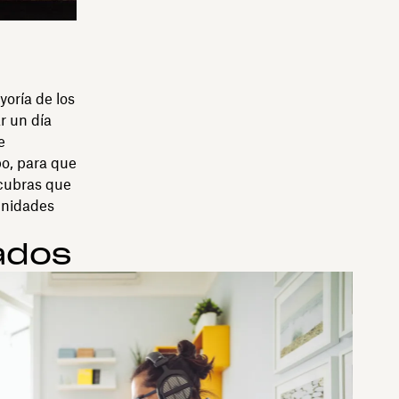
oría de los
r un día
e
po, para que
scubras que
unidades
ados