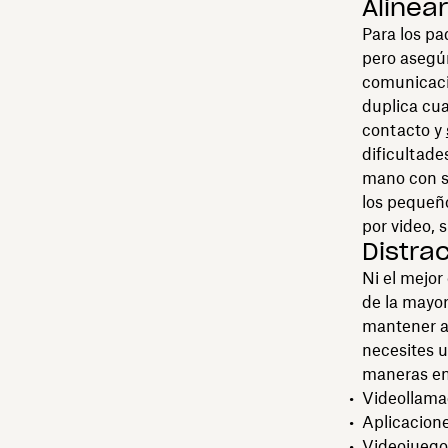
Alinea
Para los pa
pero asegúr
comunicació
duplica cu
contacto y
dificultade
mano con su
los pequeñ
por video, 
Distra
Ni el mejor
de la mayor
mantener a
necesites u
maneras en
Videollamad
Aplicacion
Videojuego