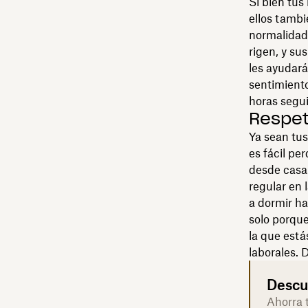
Si bien tus
ellos tamb
normalidad.
rigen, y su
les ayudará
sentimiento
horas segu
Respet
Ya sean tus
es fácil pe
desde casa.
regular en 
a dormir ha
solo porque
la que est
laborales. 
Descu
Ahorra 