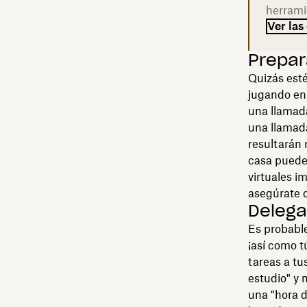
herrami
Ver las
Prepar
Quizás esté
jugando en 
una llamada
una llamada
resultarán 
casa puede
virtuales i
asegúrate 
Delega
Es probable
¡así como t
tareas a tus
estudio" y 
una "hora d