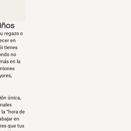
iños
tu regazo o
recer en
i tienes
fondo no
 más en la
uniones
yores,
ión única,
gnales
 la "hora de
abajar en
eres que tus