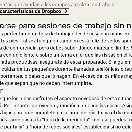
entas que ayudan a los equipos a realizar su trabajo.
 características de Dropbox
arse para sesiones de trabajo sin n
s perfectamente feliz de trabajar desde casa con niños en 
tus pies. Tal vez tu equipo también está feliz de verlos apa
 de conferencia, pero debes saber dónde marcar el límite. S
 con un cliente o sobre un tema en el que las risitas en el 
nada productivas, asegúrate de estar preparado. Si alguien
 cuidar de tus pequeños durante llamadas telefónicas o re
mportantes, pídeles que lo hagan. En el caso de los niños ma
de que sepan que no deben interrumpirte.
r
 que los niños disfruten el aspecto novedoso de esta situac
ú! Por lo tanto, aprovecha y modifica un poco las cosas. Así
 hijos para que completen a lo largo del día. Inicia el día con
más tarde pasa a la "hora de la merienda". Incluso puedes tr
e pantalla" u "hora de redes sociales" establecida si no qui