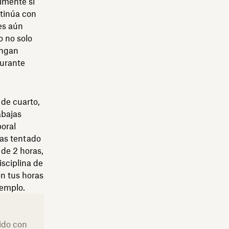
almente si
ntinúa con
es aún
o no solo
engan
durante
 de cuarto,
abajas
boral
tas tentado
de 2 horas,
sciplina de
n tus horas
jemplo.
ido con