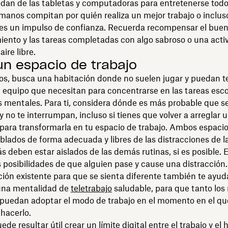
dan de las tabletas y computadoras para entretenerse todo 
manos compitan por quién realiza un mejor trabajo o incluso
es un impulso de confianza. Recuerda recompensar el bue
ento y las tareas completadas con algo sabroso o una acti
aire libre.
un espacio de trabajo
jos, busca una habitación donde no suelen jugar y puedan t
l equipo que necesitan para concentrarse en las tareas esco
s mentales. Para ti, considera dónde es más probable que s
y no te interrumpan, incluso si tienes que volver a arreglar 
para transformarla en tu espacio de trabajo. Ambos espaci
lados de forma adecuada y libres de las distracciones de la 
 deben estar aislados de las demás rutinas, si es posible. 
s posibilidades de que alguien pase y cause una distracción.
ión existente para que se sienta diferente también te ayud
una mentalidad de
teletrabajo
saludable, para que tanto los
 puedan adoptar el modo de trabajo en el momento en el qu
hacerlo.
e resultar útil crear un límite digital entre el trabajo y el 