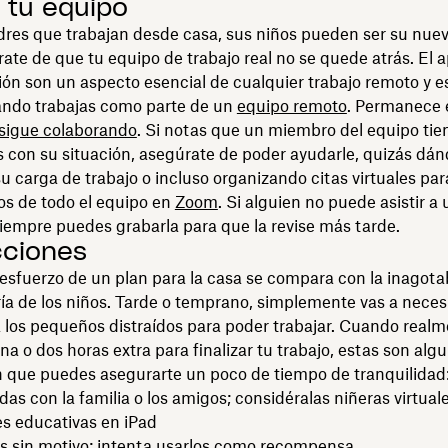
r tu equipo
dres que trabajan desde casa, sus niños pueden ser su nue
ate de que tu equipo de trabajo real no se quede atrás. El a
n son un aspecto esencial de cualquier trabajo remoto y e
ando trabajas como parte de un
equipo remoto
. Permanece 
sigue colaborando
. Si notas que un miembro del equipo tie
s con su situación, asegúrate de poder ayudarle, quizás dá
 carga de trabajo o incluso organizando citas virtuales par
os de todo el equipo en
Zoom
. Si alguien no puede asistir a
siempre puedes grabarla para que la revise más tarde.
cciones
 esfuerzo de un plan para la casa se compara con la inagota
ía de los niños. Tarde o temprano, simplemente vas a neces
 los pequeños distraídos para poder trabajar. Cuando real
na o dos horas extra para finalizar tu trabajo, estas son alg
 que puedes asegurarte un poco de tiempo de tranquilidad
as con la familia o los amigos; considéralas niñeras virtual
es educativas en iPad
s sin motivo; intenta usarlos como recompensa