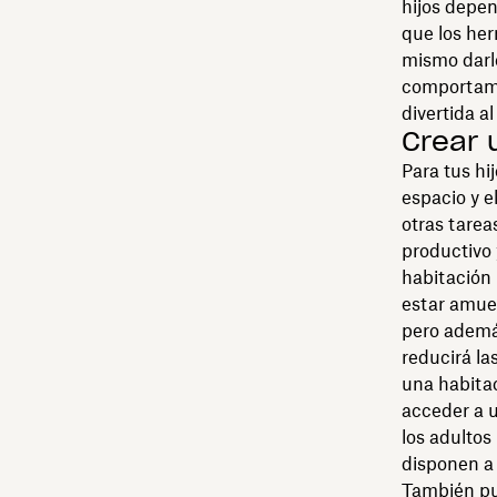
hijos depen
que los her
mismo darl
comportami
divertida al 
Crear 
Para tus hi
espacio y e
otras tarea
productivo 
habitación 
estar amueb
pero además
reducirá la
una habitac
acceder a 
los adultos
disponen a 
También pued