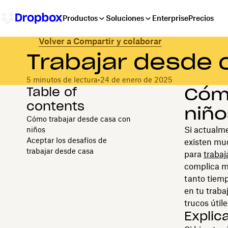
Productos
Soluciones
Enterprise
Precios
Volver a Compartir y colaborar
Trabajar desde 
5 minutos de lectura
•
24 de enero de 2025
Table of
Cómo
contents
niño
Cómo trabajar desde casa con
Si actualme
niños
Aceptar los desafíos de
existen mu
trabajar desde casa
para
trabaj
complica mu
tanto tiemp
en tu traba
trucos útil
Explica