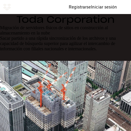
Registrarse
Iniciar sesión
Toda Corporation
Migración de servidores físicos de sitios en construcción al
almacenamiento en la nube
Sacar partido a una rápida sincronización de los archivos y una
capacidad de búsqueda superior para agilizar el intercambio de
información con filiales nacionales e internacionales.