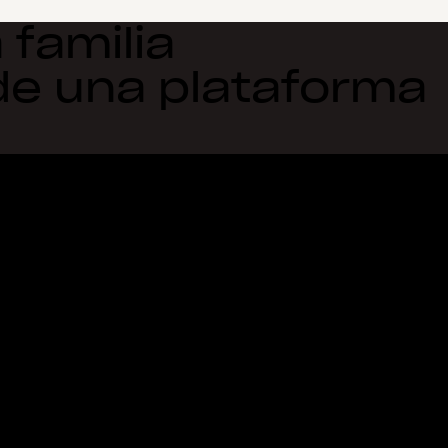
 familia
de una plataforma
Funciones
Asistencia
R
Enviar archivos de gran
Centro de ayuda
Bl
tamaño
Contactar
Ac
Envío de vídeos grandes
Condiciones y privacidad
Ex
Almacenamiento de fotos en
Política de cookies
Bi
la nube
Preferencias de cookies y de
De
Transferencia segura de
la CCPA
Fo
archivos
Principios relativos a la IA
Re
Copia de seguridad en la
Mapa del sitio
So
nube
Recursos de aprendizaje
So
to
Edita archivos PDF
En
Firmas electrónicas
Conversión a PDF