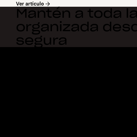
Ver artículo
Mantén a toda la
organizada des
segura
Dropbox
Productos
Aplicación para escritorio
Plus
Aplicación móvil
Professional
Integraciones
Business
Funciones
Enterprise
Soluciones
Dash
Seguridad
DocSend
Acceso preliminar
Dropbox Sign
Plantillas
Reclaim.ai
Herramientas gratuitas
Planes
Actualizaciones del produc