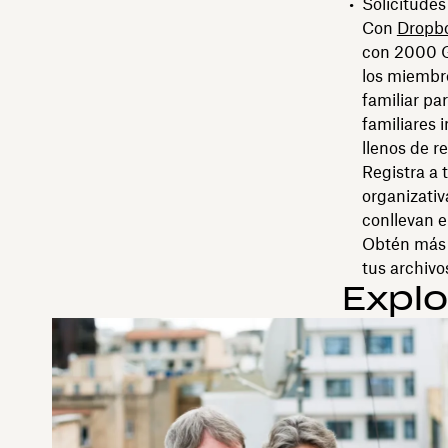
Solicitudes
Con
Dropbo
con 2000 G
los miembro
familiar pa
familiares
llenos de r
Registra a 
organizativ
conllevan e
Obtén más 
tus archivo
Explo