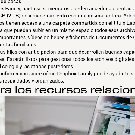
 de becas
x Family
, hasta seis miembros pueden acceder a cuentas 
B (2 TB) de almacenamiento con una misma factura. Adem
s tienen acceso a una carpeta compartida con el título Es
ra que puedan subir en un mismo espacio todos esos archiv
 importantes, vídeos de bebés y ficheros de Documentos de
ecetas familiares.
tus hijos con anticipación para que desarrollen buenas cap
as. Estarán listos para gestionar todos los archivos digitale
l colegio y las etapas posteriores.
información sobre cómo
Dropbox Family
puede ayudarte a
s respaldados y organizados.
ra los recursos relaci