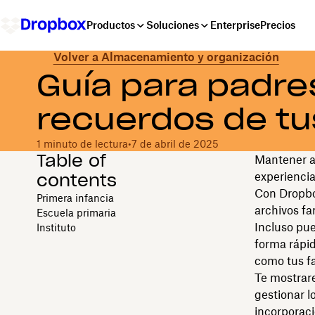
Productos
Soluciones
Enterprise
Precios
Volver a Almacenamiento y organización
Guía para padre
recuerdos de tu
1 minuto de lectura
•
7 de abril de 2025
Table of
Mantener a 
contents
experiencia
Con Dropbox
Primera infancia
archivos fa
Escuela primaria
Incluso pu
Instituto
forma rápid
como tus fa
Te mostrar
gestionar l
incorporaci