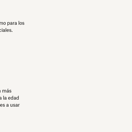
mo para los
iales.
en más
a la edad
es a usar