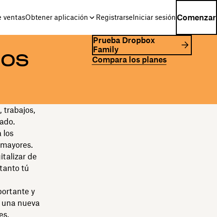
Comenzar
e ventas
Obtener aplicación
Registrarse
Iniciar sesión
Prueba Dropbox
Family
los
Compara los planes
 trabajos,
cado.
 los
e mayores.
italizar de
tanto tú
portante y
de una nueva
es.