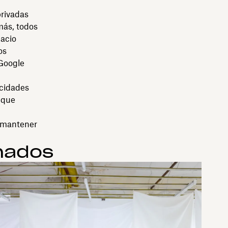
privadas
ás, todos
pacio
os
 Google
acidades
s que
 mantener
onados