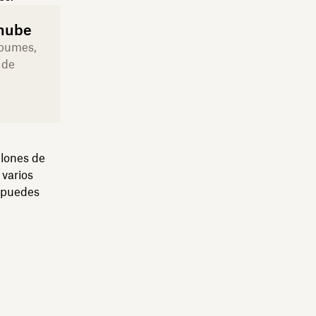
 nube
lbumes,
 de
llones de
 varios
e puedes