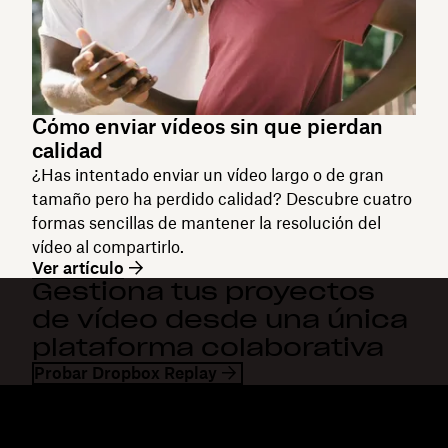
Cómo enviar vídeos sin que pierdan
calidad
¿Has intentado enviar un vídeo largo o de gran
tamaño pero ha perdido calidad? Descubre cuatro
formas sencillas de mantener la resolución del
vídeo al compartirlo.
Ver artículo
Gestiona tus proyectos
de vídeo desde una única
plataforma colaborativa
Probar Dropbox Replay
Dropbox
Productos
Aplicación para escritorio
Plus
Aplicación móvil
Professional