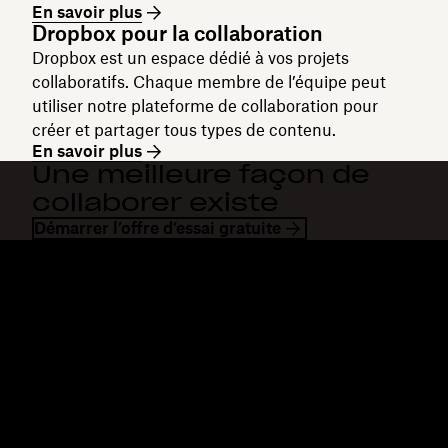
En savoir plus
Dropbox pour la collaboration
Dropbox est un espace dédié à vos projets
collaboratifs. Chaque membre de l’équipe peut
utiliser notre plateforme de collaboration pour
créer et partager tous types de contenu.
En savoir plus
Une meilleure façon de
collaborer existe
Démarrer l’offre d’essai gratuite
Dropbox
Produits
Application de bureau
Plus
Application mobile
Professional
Intégrations
Business
Fonctionnalités
Enterprise
Solutions
Dash
Sécurité
DocSend
Accès en avant-première
Dropbox Sign
Modèles
Reclaim.ai