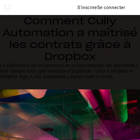
S’inscrire
Se connecter
Comment Cully
Automation a maîtrisé
les contrats grâce à
Dropbox
Le télétravail a mis les processus de gestion manuelle des documents à
rude épreuve dans cette entreprise d’ingénierie. Grâce à Dropbox et
Dropbox Sign, Cully Automation a fait un bond en avant.