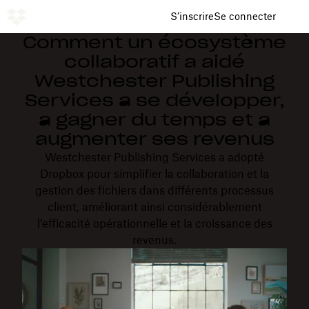
S’inscrire
Se connecter
Comment un écosystème
collaboratif a aidé
Westchester Publishing
Services à se développer,
à gagner du temps et à
augmenter ses revenus
Westchester Publishing Services a adopté
Dropbox pour simplifier la collaboration et la
gestion des fichiers dans différents processus
client, améliorant ainsi considérablement
l’efficacité opérationnelle et la croissance des
revenus.