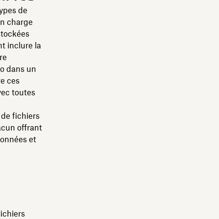
types de
 en charge
stockées
t inclure la
re
io dans un
re ces
vec toutes
de fichiers
acun offrant
données et
ichiers