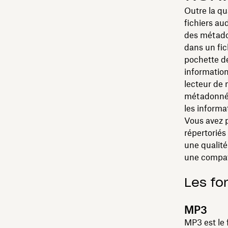
Outre la qu
fichiers au
des métado
dans un fic
pochette de 
information
lecteur de 
métadonnées
les informa
Vous avez p
répertoriés
une qualité
une compati
Les fo
MP3
MP3 est le 