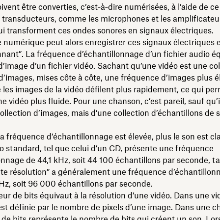
ivent être converties, c’est‑à‑dire numérisées, à l’aide de ce
 transducteurs, comme les microphones et les amplificateu
i transforment ces ondes sonores en signaux électriques.
numérique peut alors enregistrer ces signaux électriques e
nnant”. La fréquence d’échantillonnage d’un fichier audio éq
’image d’un fichier vidéo. Sachant qu’une vidéo est une col
d’images, mises côte à côte, une fréquence d’images plus é
e les images de la vidéo défilent plus rapidement, ce qui pe
e vidéo plus fluide. Pour une chanson, c’est pareil, sauf qu’il
ollection d’images, mais d’une collection d’échantillons de 
 la fréquence d’échantillonnage est élevée, plus le son est cla
io standard, tel que celui d’un CD, présente une fréquence
onnage de 44,1 kHz, soit 44 100 échantillons par seconde, t
ute résolution” a généralement une fréquence d’échantillon
z, soit 96 000 échantillons par seconde.
ur de bits équivaut à la résolution d’une vidéo. Dans une vid
est définie par le nombre de pixels d’une image. Dans une c
de bits représente le nombre de bits qui créent un son. Lo