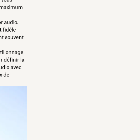
au maximum
er audio.
 fidèle
nt souvent
tillonnage
 définir la
audio avec
ux de