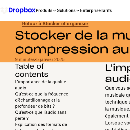
Produits
Solutions
Enterprise
Tarifs
Retour à Stocker et organiser
Stocker de la m
compression au
9 minutes
•
5 janvier 2025
Table of
L’im
contents
aud
L’importance de la qualité
Que vous s
audio
Qu’est‑ce que la fréquence
musicale qu
d’échantillonnage et la
technique ut
profondeur de bits ?
la musique.
Qu’est‑ce que l’audio sans
également u
perte ?
Lorsque vou
Explication des formats de
restriction