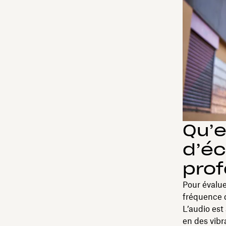
Qu’e
d’éc
prof
Pour évalue
fréquence d
L’audio est
en des vibr