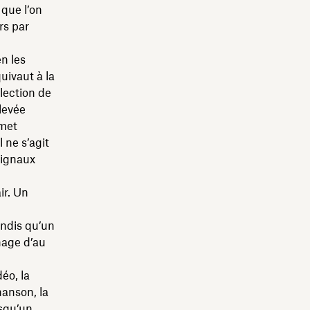
 que l’on
rs par
n les
uivaut à la
lection de
levée
rmet
 ne s’agit
signaux
ir. Un
andis qu’un
nage d’au
éo, la
hanson, la
rsqu’un