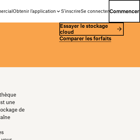
Commencer
ercial
Obtenir l’application
S’inscrire
Se connecter
Essayer le stockage
cloud
Comparer les forfaits
othèque
est une
 stockage de
raîne
es
s vous