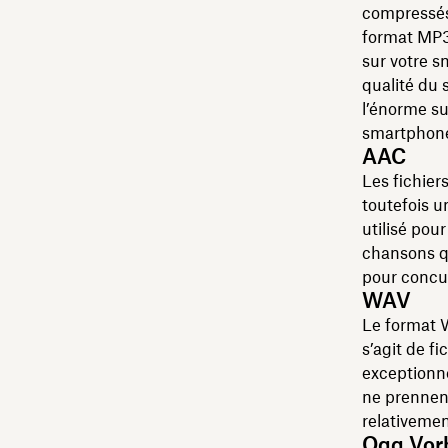
compressés 
format MP3 
sur votre s
qualité du s
l’énorme su
smartphone
AAC
Les fichier
toutefois u
utilisé pou
chansons q
pour concu
WAV
Le format W
s’agit de f
exceptionne
ne prennen
relativemen
Ogg Vor