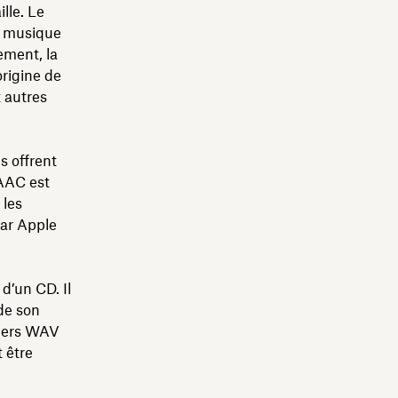
lle. Le
la musique
ement, la
origine de
t autres
s offrent
 AAC est
 les
par Apple
d’un CD. Il
 de son
hiers WAV
 être