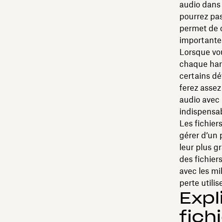
audio dans 
pourrez pa
permet de 
importante
Lorsque vou
chaque har
certains dé
ferez assez
audio avec 
indispensab
Les fichier
gérer d’un p
leur plus g
des fichie
avec les mi
perte utili
Expl
fich