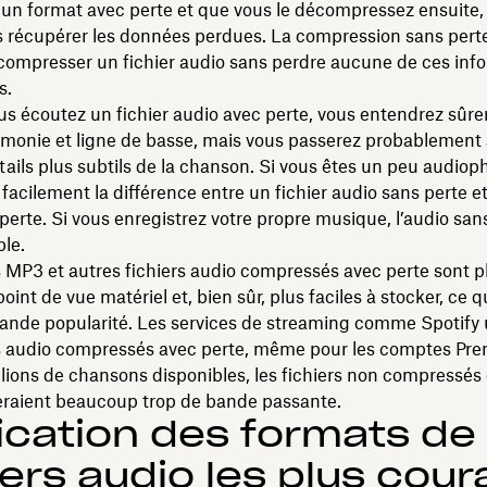
un format avec perte et que vous le décompressez ensuite,
s récupérer les données perdues. La compression sans pert
compresser un fichier audio sans perdre aucune de ces inf
s.
s écoutez un fichier audio avec perte, vous entendrez sûr
monie et ligne de basse, mais vous passerez probablement 
tails plus subtils de la chanson. Si vous êtes un peu audioph
 facilement la différence entre un fichier audio sans perte et
perte. Si vous enregistrez votre propre musique, l’audio san
le.
s MP3 et autres fichiers audio compressés avec perte sont pl
oint de vue matériel et, bien sûr, plus faciles à stocker, ce q
rande popularité. Les services de streaming comme Spotify u
rs audio compressés avec perte, même pour les comptes Pre
llions de chansons disponibles, les fichiers non compressés
seraient beaucoup trop de bande passante.
ication des formats de
iers audio les plus cour