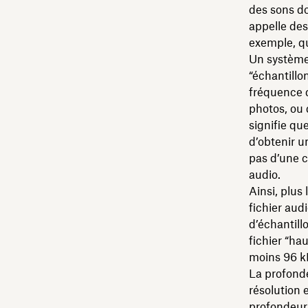
des sons do
appelle des
exemple, qu
Un système 
“échantillo
fréquence d
photos, ou 
signifie qu
d’obtenir un
pas d’une c
audio.
Ainsi, plus
fichier aud
d’échantill
fichier “ha
moins 96 kH
La profonde
résolution 
profondeur 