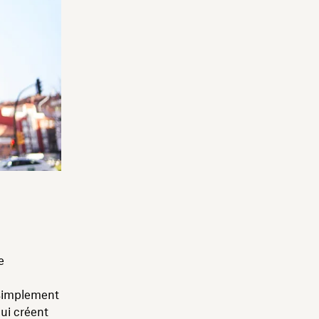
e
e simplement
qui créent