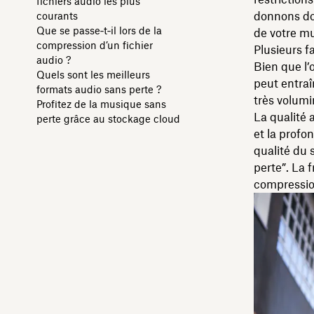
fichiers audio les plus
donnons do
courants
Que se passe‑t‑il lors de la
de votre m
compression d’un fichier
Plusieurs f
audio ?
Bien que l’
Quels sont les meilleurs
peut entraî
formats audio sans perte ?
très volumi
Profitez de la musique sans
La qualité 
perte grâce au stockage cloud
et la profo
qualité du 
perte”. La 
compression