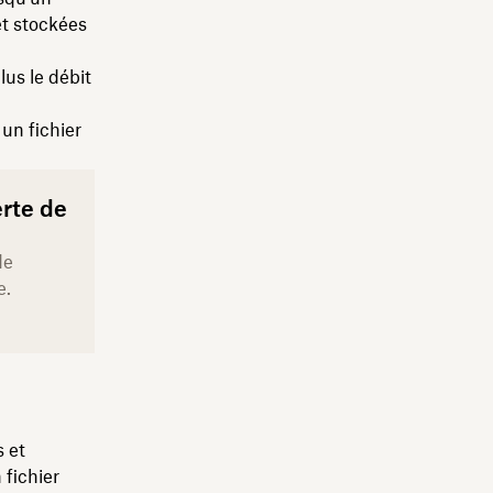
et stockées
lus le débit
un fichier
erte de
de
e.
s et
fichier