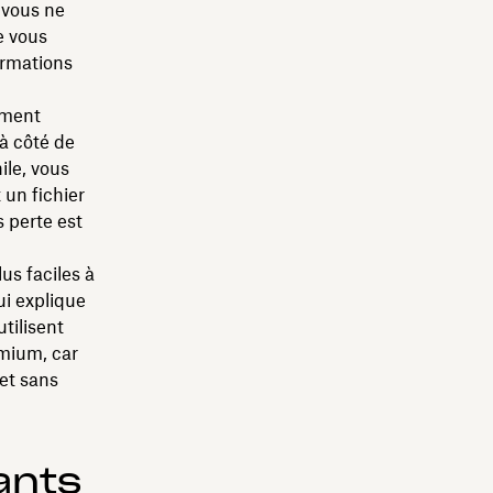
 vous ne
e vous
ormations
ement
à côté de
ile, vous
 un fichier
s perte est
us faciles à
ui explique
tilisent
mium, car
 et sans
ants