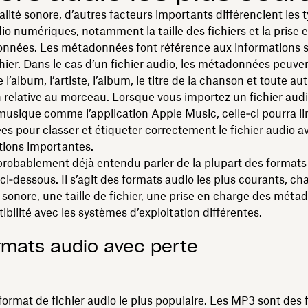
alité sonore, d’autres facteurs importants différencient les 
dio numériques, notamment la taille des fichiers et la prise
nnées. Les métadonnées font référence aux informations 
hier. Dans le cas d’un fichier audio, les métadonnées peuven
l’album, l’artiste, l’album, le titre de la chanson et toute aut
 relative au morceau. Lorsque vous importez un fichier aud
musique comme l’application Apple Music, celle‑ci pourra li
 pour classer et étiqueter correctement le fichier audio a
tions importantes.
robablement déjà entendu parler de la plupart des formats 
 ci‑dessous. Il s’agit des formats audio les plus courants, ch
 sonore, une taille de fichier, une prise en charge des méta
bilité avec les systèmes d’exploitation différentes.
rmats audio avec perte
format de fichier audio le plus populaire. Les MP3 sont des f