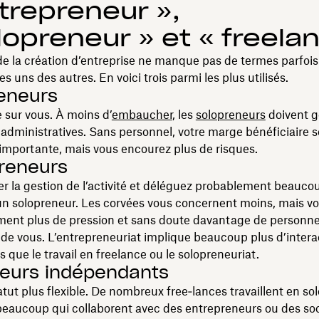
trepreneur »,
lopreneur » et « freela
 la création d’entreprise ne manque pas de termes parfois d
es uns des autres. En voici trois parmi les plus utilisés.
eneurs
 sur vous. À moins d’
embaucher
, les
solopreneurs
doivent g
 administratives. Sans personnel, votre marge bénéficiaire 
importante, mais vous encourez plus de risques.
reneurs
r la gestion de l’activité et déléguez probablement beauco
un solopreneur. Les corvées vous concernent moins, mais v
ement plus de pression et sans doute davantage de personn
e vous. L’entrepreneuriat implique beaucoup plus d’intera
s que le travail en freelance ou le solopreneuriat.
lleurs indépendants
tut plus flexible. De nombreux free‑lances travaillent en solo
beaucoup qui collaborent avec des entrepreneurs ou des soci