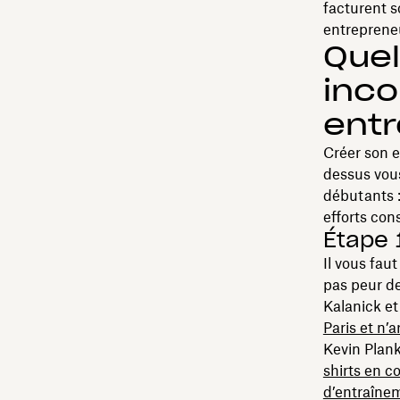
facturent s
entreprene
Quel
inco
entr
Créer son e
dessus vous
débutants :
efforts co
Étape 1
Il vous fau
pas peur de
Kalanick e
Paris et n’a
Kevin Plank
shirts en c
d’entraîne