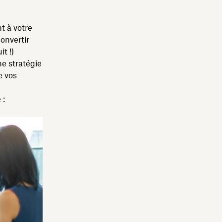
t à votre
convertir
t !)
ne stratégie
e vos
 :