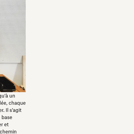
qu’à un
idée, chaque
 Il s’agit
e base
r et
n chemin