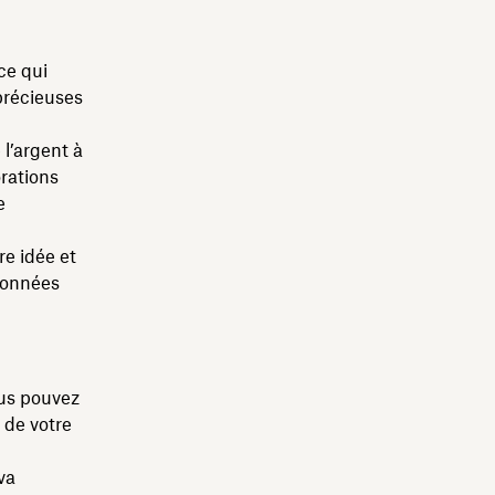
 ce qui
 précieuses
l’argent à
rations
e
re idée et
données
ous pouvez
 de votre
va