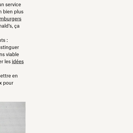
un service
n bien plus
amburgers
ald’s, ça
ts :
istinguer
ns viable
er les
idées
ettre en
x pour