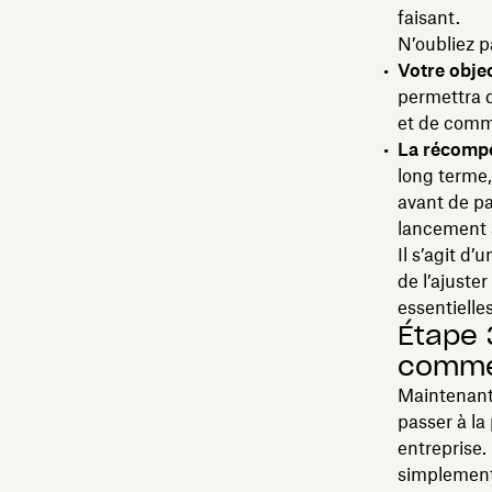
faisant.
N’oubliez p
Votre objec
permettra d
et de comm
La récomp
long terme,
avant de pa
lancement s
Il s’agit d’
de l’ajuste
essentielles
Étape 
comme
Maintenant
passer à la
entreprise.
simplement 