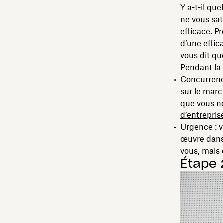
Y a-t-il qu
ne vous sat
efficace. P
d’une effic
vous dit qu
Pendant la 
Concurrence 
sur le marc
que vous ne
d’entrepris
Urgence : v
œuvre dans 
vous, mais 
Étape 2