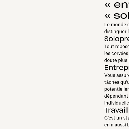
« en
« so
Le monde de
distinguer l
Solopr
Tout repose
les corvées
doute plus 
Entrep
Vous assure
tâches qu’
potentiell
dépendant d
individuelle
Travai
C’est un sta
en a aussi 