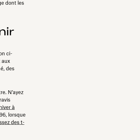
ge dont les
nir
on ci-
t aux
é, des
tre. N’ayez
ravis
hiver à
96, lorsque
ssez des t-