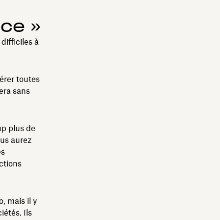
nce »
ifficiles à
érer toutes
sera sans
up plus de
ous aurez
es
ctions
, mais il y
étés. Ils