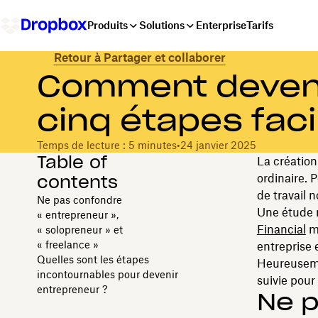
Produits
Solutions
Enterprise
Tarifs
Retour à Partager et collaborer
Comment deveni
cinq étapes faci
Temps de lecture : 5 minutes
•
24 janvier 2025
Table of
La création
contents
ordinaire. 
de travail n
Ne pas confondre
Une étude 
« entrepreneur »,
Financial
mo
« solopreneur » et
« freelance »
entreprise 
Quelles sont les étapes
Heureuseme
incontournables pour devenir
suivie pour 
entrepreneur ?
Ne 