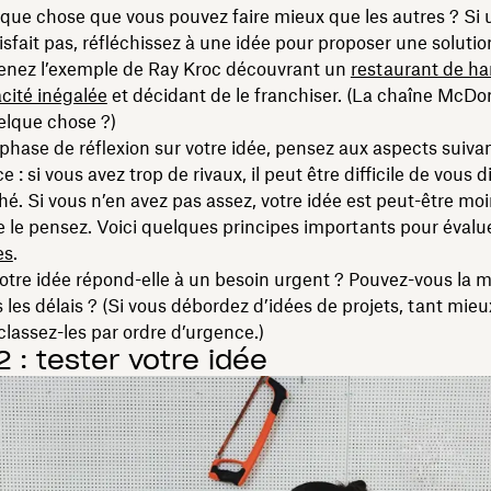
elque chose que vous pouvez faire mieux que les autres ? Si 
isfait pas, réfléchissez à une idée pour proposer une solutio
renez l’exemple de Ray Kroc découvrant un
restaurant de h
acité inégalée
et décidant de le franchiser. (La chaîne McDon
elque chose ?)
phase de réflexion sur votre idée, pensez aux aspects suivan
: si vous avez trop de rivaux, il peut être difficile de vous d
hé. Si vous n’en avez pas assez, votre idée est peut-être moi
 le pensez. Voici quelques principes importants pour évalu
es
.
otre idée répond-elle à un besoin urgent ? Pouvez-vous la m
les délais ? (Si vous débordez d’idées de projets, tant mieu
classez-les par ordre d’urgence.)
 : tester votre idée