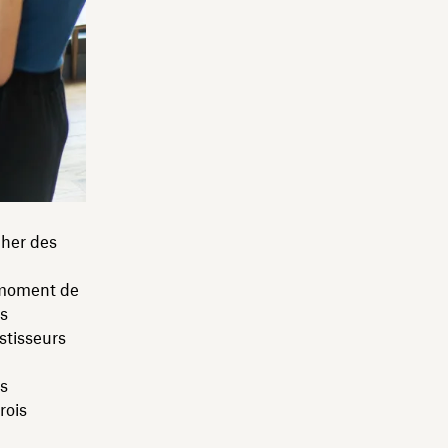
cher des
e moment de
es
stisseurs
es
rois