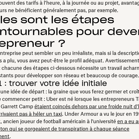
ouvent des tarifs à l’heure, à la journée ou au projet, avanta
urs ne bénéficient généralement pas, par exemple.
les sont les étapes
ntournables pour deve
epreneur ?
ntreprise peut sembler un peu irréaliste, mais si la descripti
 a plu, vous avez peut-être le profil adéquat. Avertissemen
 chacune des étapes ci-dessous nécessite un travail acharn
nstants pour développer son réseau et beaucoup de courage.
 : trouver votre idée initiale
t une idée de départ : la graine que vous ferez germer et croî
 commencer petit : Uber est né lorsque les entrepreneurs T
t Garrett Camp
étaient coincés dehors par une froide nuit d’
rrivaient pas à héler un taxi
. Under Armour a vu le jour en 19
, ancien joueur de football américain à l’université
en a eu a
oton qui se gorgeaient de transpiration à chaque séance
ment
.