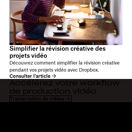
Simplifier la révision créative des
projets vidéo
Découvrez comment simplifier la révision créative
pendant vos projets vidéo avec Dropbox.
Consulter l’article
Accélérez votre workflow
de production vidéo
Transcription de vidéos
Dropbox
Produits
Application de bureau
Plus
Application mobile
Professional
Intégrations
Business
Fonctionnalités
Enterprise