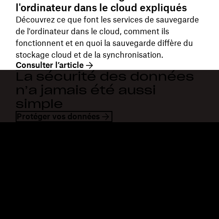
l'ordinateur dans le cloud expliqués
Découvrez ce que font les services de sauvegarde
de l'ordinateur dans le cloud, comment ils
fonctionnent et en quoi la sauvegarde diffère du
stockage cloud et de la synchronisation.
Consulter l’article
La sécurité des données
n’a jamais été aussi
simple
Protéger vos données
Dropbox
Produits
Application de bureau
Plus
Application mobile
Professional
Intégrations
Business
Fonctionnalités
Enterprise
Solutions
Dash
Sécurité
DocSend
Accès en avant-première
Dropbox Sign
Modèles
Reclaim.ai