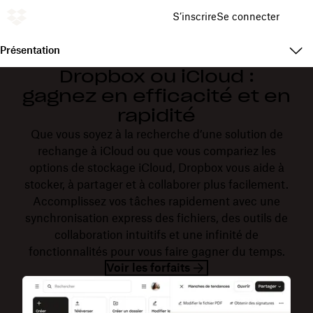
S’inscrire
Se connecter
Présentation
Dropbox ou iCloud :
gagnez en efficacité et en
rapidité
Que vous soyez à la recherche d’une solution de
rechange à iCloud ou que vous compariez les
options de stockage iCloud, Dropbox vous aide à
stocker, à partager et à collaborer plus facilement.
Accomplissez vos tâches rapidement avec une
synchronisation express des fichiers, des outils de
collaboration intuitifs et une infinité de
fonctionnalités pour vous faire gagner du temps.
Voir les forfaits