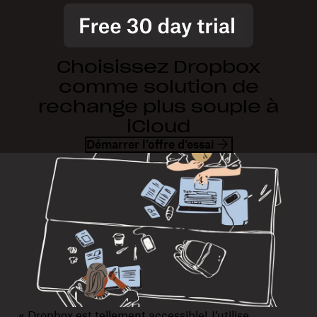
Choisissez Dropbox
comme solution de
rechange plus souple à
iCloud
Démarrer l’offre d’essai
« Dropbox est tellement accessible! J’utilise