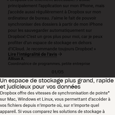
principalement l’application sur mon iPhone, mais
j’accède aussi régulièrement à Dropbox sur mon
ordinateur de bureau. J’aime le fait de pouvoir
synchroniser des dossiers à partir de mon iPhone
pour les sauvegarder automatiquement sur
Dropbox! C’est un gros plus pour moi, car je peux
profiter d’un espace de stockage en dehors
d’iCloud. Je recommande toujours Dropbox! »
Lire l’intégralité de l’avis
Allison A.
Coordinatrice de programmes, petite entreprise
01/05
Un espace de stockage plus grand, rapide
et judicieux pour vos données
Dropbox offre des vitesses de synchronisation de pointe*
sur Mac, Windows et Linux, vous permettant d’accéder à
vos fichiers depuis n’importe où, sur n’importe quel
appareil. Si vous comparez les solutions de stockage à