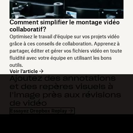
Comment simplifier le montage vidéo
collaboratif?
Optimisez le travail d’équipe sur vos projets vidéo
grâce à ces conseils de collaboration. Apprenez à
partager, éditer et gérer vos fichiers vidéo en toute
fluidité avec votre équipe en utilisant les bons
outils.
Voir l’article
Ajoutez des annotations
et des repères visuels à
l’image près aux révisions
de vidéo
Essayez Dropbox Replay
Dropbox
Produits
Application de bureau
Plus
Application mobile
Professional