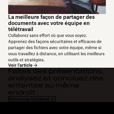
La meilleure façon de partager des
documents avec votre équipe en
télétravail
Collaborez sans effort où que vous soyez.
Apprenez des façons sécuritaires et efficaces de
partager des fichiers avec votre équipe, même si
vous travaillez à distance, en utilisant les meilleurs
outils et stratégies.
Voir l’article
Faites des présentations,
analysez et concluez des
ententes au même
endroit
Découvrez DocSend
Dropbox
Produits
Application de bureau
Plus