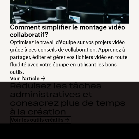
Comment simplifier le montage vidéo
collaboratif?
Optimisez le travail d’équipe sur vos projets vidéo
grâce à ces conseils de collaboration. Apprenez à
partager, éditer et gérer vos fichiers vidéo en toute
fluidité avec votre équipe en utilisant les bons
outils.
Voir l’article
Réduisez les tâches
administratives et
consacrez plus de temps
à la création
Voir les outils créatifs
Dropbox
Produits
Application de bureau
Plus