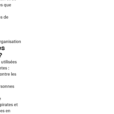
es que
es de
rganisation
es
?
utilisées
tes :
ontre les
ersonnes
e
pirates et
ues en