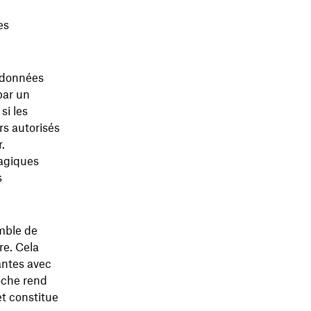
es
s données
 par un
si les
rs autorisés
.
agiques
s
mble de
re. Cela
antes avec
roche rend
et constitue