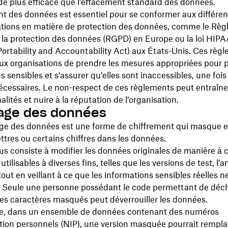
e plus efficace que l’effacement standard des données.
t des données est essentiel pour se conformer aux différen
tions en matière de protection des données, comme le Rè
 la protection des données (RGPD) en Europe ou la loi HIPA
ortability and Accountability Act) aux États-Unis. Ces règ
x organisations de prendre les mesures appropriées pour p
s sensibles et s’assurer qu’elles sont inaccessibles, une fois
écessaires. Le non-respect de ces règlements peut entraîne
lités et nuire à la réputation de l’organisation.
age des données
e des données est une forme de chiffrement qui masque e
ettres ou certains chiffres dans les données.
s consiste à modifier les données originales de manière à c
ilisables à diverses fins, telles que les versions de test, l’a
tout en veillant à ce que les informations sensibles réelles n
. Seule une personne possédant le code permettant de déchi
es caractères masqués peut déverrouiller les données.
e, dans un ensemble de données contenant des numéros
ation personnels (NIP), une version masquée pourrait rempla