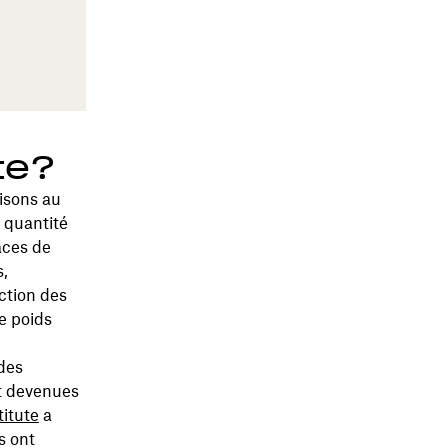
te?
isons au
 quantité
aces de
s,
ction des
le poids
 des
nt devenues
itute
a
s ont