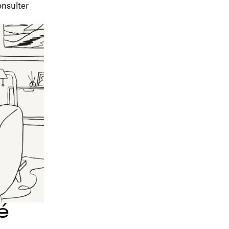
onsulter
é