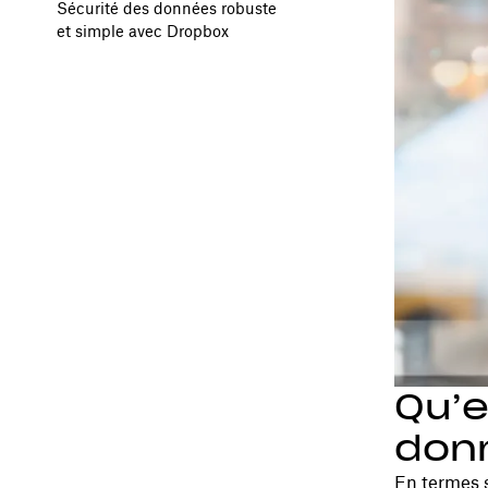
Sécurité des données robuste
et simple avec Dropbox
Qu’e
don
En termes s