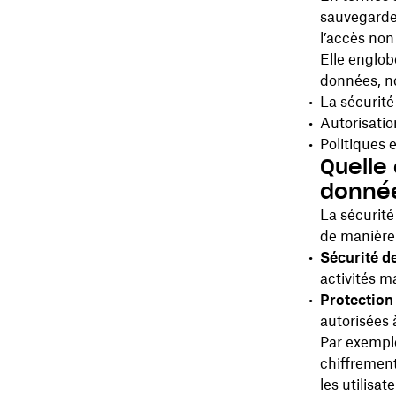
sauvegarde 
l’accès non
Elle englo
données, n
La sécurité
Autorisatio
Politiques 
Quelle 
donnée
La sécurité
de manière 
Sécurité d
activités m
Protection
autorisées 
Par exemple
chiffrement
les utilisa