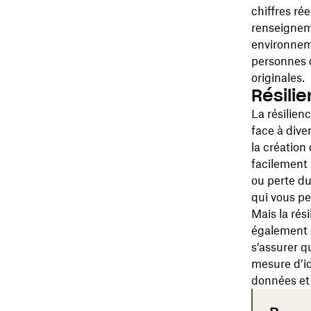
chiffres ré
renseigneme
environnem
personnes q
originales.
Résili
La résilien
face à dive
la création
facilement
ou perte du
qui vous p
Mais la rés
également d
s’assurer q
mesure d’id
données et 