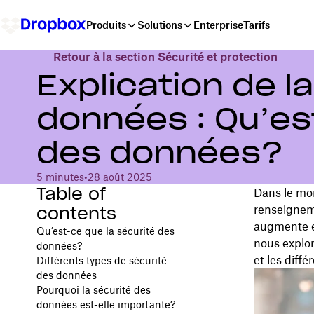
Produits
Solutions
Enterprise
Tarifs
Retour à la section Sécurité et protection
Explication de l
données : Qu’es
des données?
5 minutes
•
28 août 2025
Table of
Dans le mon
contents
renseigneme
augmente et
Qu’est-ce que la sécurité des
nous explo
données?
et les diff
Différents types de sécurité
des données
Pourquoi la sécurité des
données est-elle importante?