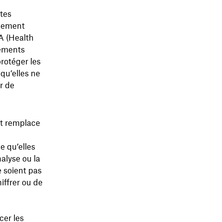
tes
glement
A (Health
lements
rotéger les
 qu’elles ne
r de
t remplace
e qu’elles
nalyse ou la
e soient pas
ffrer ou de
cer les