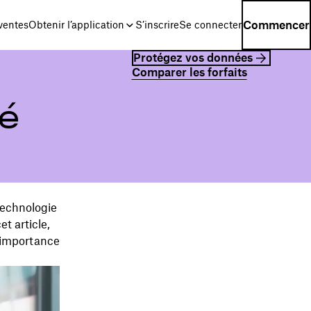
Commencer
ventes
Obtenir l’application
S’inscrire
Se connecter
Protégez vos données
Comparer les forfaits
té
technologie
t article,
 importance