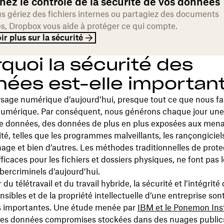
ez le contrôle de la sécurité de vos données
s gériez des fichiers internes ou partagiez des documents
es, Dropbox vous aide à protéger ce qui compte.
ir plus sur la sécurité
quoi la sécurité des
ées est-elle importan
sage numérique d’aujourd’hui, presque tout ce que nous fa
 numérique. Par conséquent, nous générons chaque jour une
 données, des données de plus en plus exposées aux men
té, telles que les programmes malveillants, les rançongiciel
ge et bien d’autres. Les méthodes traditionnelles de prote
ficaces pour les fichiers et dossiers physiques, ne font pas 
bercriminels d’aujourd’hui.
 du télétravail et du travail hybride, la sécurité et l’intégrité
sibles et de la propriété intellectuelle d’une entreprise so
s importantes. Une étude menée par
IBM et le Ponemon Inst
 les données compromises stockées dans des nuages public