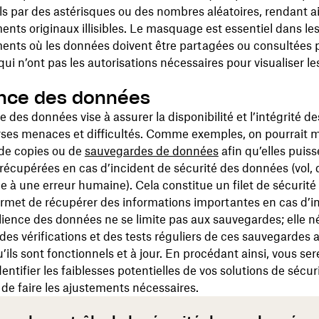
els par des astérisques ou des nombres aléatoires, rendant ai
nts originaux illisibles. Le masquage est essentiel dans le
ents où les données doivent être partagées ou consultées 
ui n’ont pas les autorisations nécessaires pour visualiser l
ence des données
ce des données vise à assurer la disponibilité et l’intégrité 
rses menaces et difficultés. Comme exemples, on pourrait 
 de copies ou de
sauvegardes de données
afin qu’elles puiss
 récupérées en cas d’incident de sécurité des données (vo
e à une erreur humaine). Cela constitue un filet de sécurité
ermet de récupérer des informations importantes en cas d’i
ilience des données ne se limite pas aux sauvegardes; elle n
es vérifications et des tests réguliers de ces sauvegardes a
u’ils sont fonctionnels et à jour. En procédant ainsi, vous ser
entifier les faiblesses potentielles de vos solutions de sécur
de faire les ajustements nécessaires.