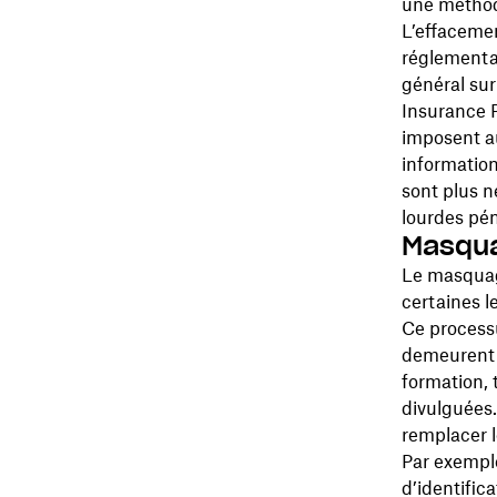
une méthod
L’effacemen
réglementa
général sur
Insurance P
imposent au
information
sont plus n
lourdes péna
Masqu
Le masquag
certaines l
Ce processu
demeurent ut
formation, 
divulguées
remplacer l
Par exempl
d’identific