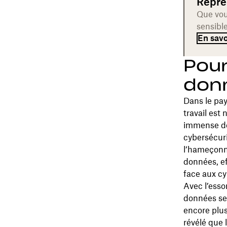
Repren
Que vou
sensibl
En savo
Pour
donn
Dans le pay
travail est
immense de
cybersécuri
l’hameçonna
données, ef
face aux cy
Avec l’essor
données sen
encore plu
révélé que