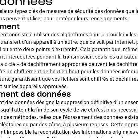
 données
lusieurs types clés de mesures de sécurité des données que l
ns peuvent utiliser pour protéger leurs renseignements :
ement
ent consiste à utiliser des algorithmes pour « brouiller » le
 transfert d’un appareil à un autre, que ce soit par Internet,
l ou entre deux points d’extrémité. Cela garantit que, même 
t interceptées pendant la transmission, seuls les utilisateu
a « clé » de déchiffrement appropriée peuvent les déchiffrer
fre un
chiffrement de bout en bout
pour les données infonu
eurs, garantissant que vos fichiers sont chiffrés et déchiffré
 sur les appareils approuvés.
ement des données
nt des données désigne la suppression définitive d’un ense
qu’il atteint la fin de son cycle de vie et n’est plus nécessai
ar des méthodes, telles que l’écrasement des données exist
aléatoires ou par des zéros, à plusieurs reprises. Cette app
t impossible la reconstitution des informations originales 