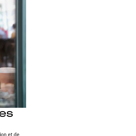
des
ion et de