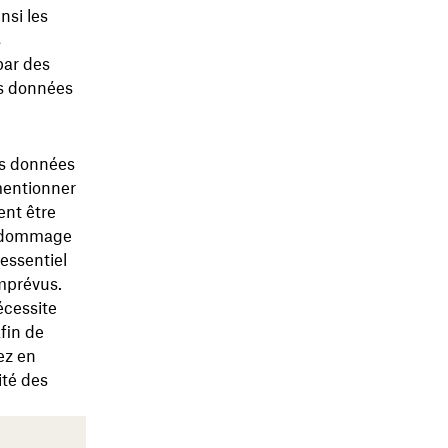
nsi les
s
par des
es données
des données
mentionner
ent être
l, dommage
 essentiel
mprévus.
écessite
fin de
ez en
ité des