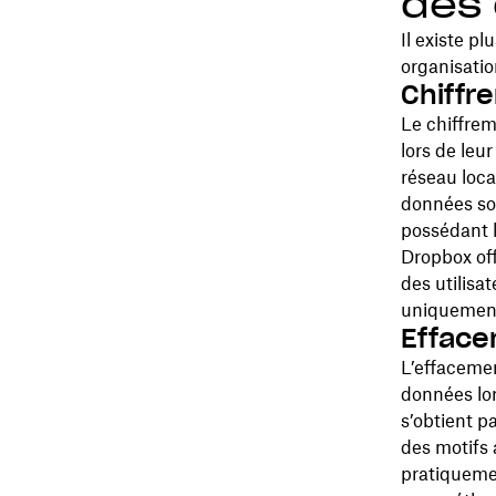
des
Il existe p
organisatio
Chiffr
Le chiffrem
lors de leur
réseau loca
données son
possédant l
Dropbox of
des utilisat
uniquement
Effac
L’effaceme
données lors
s’obtient p
des motifs 
pratiquemen