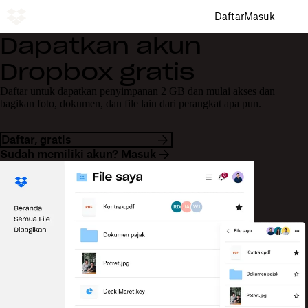
Daftar
Masuk
Dapatkan akun
Dropbox gratis
Daftar untuk dapatkan penyimpanan 2 GB dan mulai akses dan
bagikan foto, dokumen, dan file lain dari perangkat apa pun.
Daftar, gratis
Sudah memiliki akun? Masuk