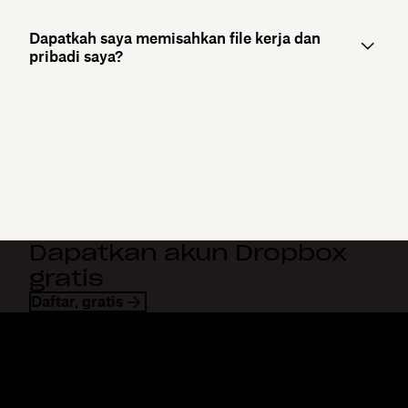
Dapatkah saya memisahkan file kerja dan
pribadi saya?
Dapatkan akun Dropbox
gratis
Daftar, gratis
Dropbox
Produk
Aplikasi desktop
Plus
Aplikasi mobile
Professional
Integrasi
Business
Fitur
Enterprise