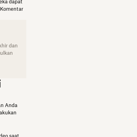
reka dapat
. Komentar
khir dan
pulkan
i
an Anda
lakukan
deo saat