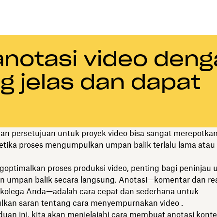
notasi video deng
g jelas dan dapat
n persetujuan untuk proyek video bisa sangat merepotka
etika proses mengumpulkan umpan balik terlalu lama atau 
optimalkan proses produksi video, penting bagi peninjau 
 umpan balik secara langsung. Anotasi—komentar dan rea
 kolega Anda—adalah cara cepat dan sederhana untuk
an saran tentang cara menyempurnakan video .
uan ini, kita akan menjelajahi cara membuat anotasi konte