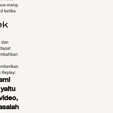
ua orang.
d ketika
ek
n dan
 dapat
ambahkan
emberikan
 Replay:
ami
yaitu
video,
asalah