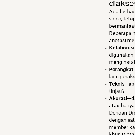
diakse
Ada berbag
video, tet
bermanfaat
Beberapa h
anotasi me
Kolaboras
digunakan 
menginstal
Perangkat 
lain gunak
Teknis
—apa
tinjau?
Akurasi
—da
atau hanya
Dengan
Dr
dengan satu
memberikan
khusus ata