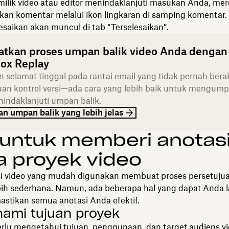
milik video atau editor menindaklanjuti masukan Anda, me
kan komentar melalui ikon lingkaran di samping komentar
esaikan akan muncul di tab “Terselesaikan”.
atkan proses umpan balik video Anda dengan
ox Replay
 selamat tinggal pada rantai email yang tidak pernah bera
an kontrol versi—ada cara yang lebih baik untuk mengum
indaklanjuti umpan balik.
n umpan balik yang lebih jelas
 untuk memberi anotas
 proyek video
si video yang mudah digunakan membuat proses persetuju
bih sederhana. Namun, ada beberapa hal yang dapat Anda 
stikan semua anotasi Anda efektif.
ami tujuan proyek
erlu mengetahui tujuan, penggunaan, dan target audiens vi