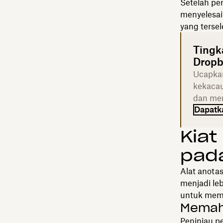
Setelah pe
menyelesai
yang tersel
Tingk
Dropb
Ucapkan
kekacau
dan men
Dapatka
Kiat
pada
Alat anota
menjadi le
untuk mema
Memah
Peninjau p