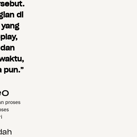
sebut.
ian di
 yang
play,
 dan
waktu,
 pun.”
eo
n proses
oses
i
dah