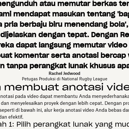
mengunduh atau memutar berkas ter
ami mendapat masukan tentang 'bag
 pria berbaju biru menendang bola',
t dijelaskan dengan tepat. Dengan Re
eka dapat langsung memutar video
at komentar serta anotasi bercap 
n tanpa perangkat lunak khusus apa
Rachel Jedwood
Petugas Produksi di National Rugby League
a membuat anotasi vid
notasi pada video dapat membantu Anda menyederhanaka
 dan menyelesaikan proyek dengan lebih cepat. Dengan pr
eperti di bawah ini, alur kerja anotasi video Anda bebas dar
an efektif.
h 1: Pilih perangkat lunak yang mu