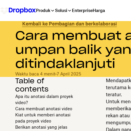
Produk
Solusi
Enterprise
Harga
Kembali ke Pembagian dan berkolaborasi
Cara membuat a
umpan balik yan
ditindaklanjuti
Waktu baca 4 menit
•
7 April 2025
Table of
Mendapatka
contents
terutama k
teratur.
Apa itu anotasi dalam proyek
Untuk meng
video?
memberikan
Cara membuat anotasi video
Kiat untuk memberi anotasi
rekan atau
pada proyek video
mengumpulk
Berikan anotasi yang jelas
Dalam pand