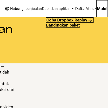
Mulai
Hubungi penjualan
Dapatkan aplikasi
Daftar
Masuk
Coba Dropbox Replay
Bandingkan paket
an
n—
tidak
untuk
ksi dari
n video