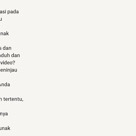
asi pada
u
unak
s dan
unduh dan
 video?
eninjau
 Anda
 tertentu,
anya
lunak