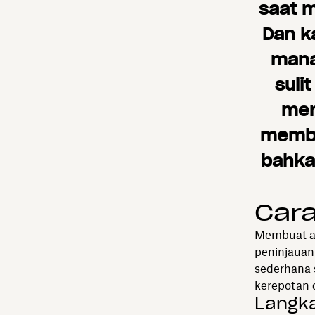
saat 
Dan k
mana
suli
mer
membu
bahka
Car
Membuat a
peninjauan
sederhana s
kerepotan d
Langka