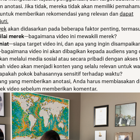
 anotasi. Jika tidak, mereka tidak akan memiliki pemaha
 untuk memberikan rekomendasi yang relevan dan
dapat
uti.
yek
akan didasarkan pada beberapa faktor penting, termasu
ilai merek
—bagaimana video ini mewakili merek?
niat
—siapa target video ini, dan apa yang ingin disampaika
bagaimana video ini akan dibagikan kepada audiens yang 
kan melalui media sosial atau secara pribadi dengan akses
h video akan menjadi konten yang selalu relevan untuk w
 apakah pokok bahasannya sensitif terhadap waktu?
ang yang memberikan anotasi, Anda harus membiasakan di
yek video sebelum memberikan komentar.