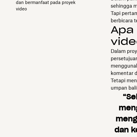
dan bermanfaat pada proyek
sehingga m
video
Tapi perta
berbicara t
Apa 
vid
Dalam proy
persetujua
menggunaka
komentar de
Tetapi men
umpan bali
“Se
meng
mengi
dan k