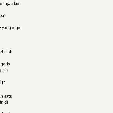
ninjau lain
pat
e yang ingin
sebelah
garis
psis
in
ah satu
n di