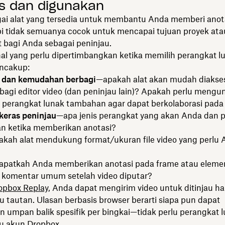
s dan digunakan
ai alat yang tersedia untuk membantu Anda memberi anot
api tidak semuanya cocok untuk mencapai tujuan proyek ata
 bagi Anda sebagai peninjau.
al yang perlu dipertimbangkan ketika memilih perangkat l
ncakup:
i dan kemudahan berbagi
—apakah alat akan mudah diakse
bagi editor video (dan peninjau lain)? Apakah perlu meng
 perangkat lunak tambahan agar dapat berkolaborasi pada
keras peninjau
—apa jenis perangkat yang akan Anda dan p
an ketika memberikan anotasi?
kah alat mendukung format/ukuran file video yang perlu
patkah Anda memberikan anotasi pada frame atau elemen
 komentar umum setelah video diputar?
opbox Replay,
Anda dapat mengirim video untuk ditinjau h
 tautan. Ulasan berbasis browser berarti siapa pun dapat
 umpan balik spesifik per bingkai—tidak perlu perangkat 
u akun Dropbox.