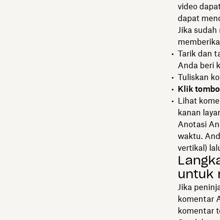
video dapa
dapat meno
Jika sudah
memberikan
Tarik dan t
Anda beri 
Tuliskan k
Klik tombo
Lihat kome
kanan layar
Anotasi An
waktu. And
vertikal) la
Langka
untuk
Jika peninj
komentar A
komentar t