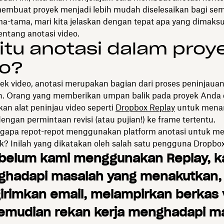
embuat proyek menjadi lebih mudah diselesaikan bagi sem
ma-tama, mari kita jelaskan dengan tepat apa yang dimaksu
entang anotasi video.
itu anotasi dalam proy
eo?
ek video, anotasi merupakan bagian dari proses peninjaua
n. Orang yang memberikan umpan balik pada proyek Anda
n alat peninjau video seperti
Dropbox Replay
untuk men
ngan permintaan revisi (atau pujian!) ke frame tertentu.
gapa repot-repot menggunakan platform anotasi untuk m
k? Inilah yang dikatakan oleh salah satu pengguna Dropbox
belum kami menggunakan Replay, k
hadapi masalah yang menakutkan, 
rimkan email, melampirkan berkas 
emudian rekan kerja menghadapi m