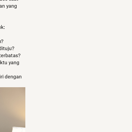
man yang
k:
n?
dituju?
 terbatas?
aktu yang
ri dengan