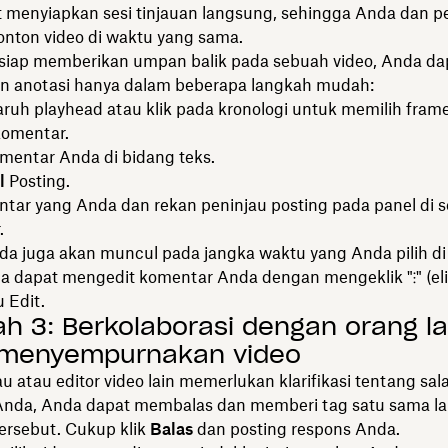
t menyiapkan sesi tinjauan langsung, sehingga Anda dan pe
nton video di waktu yang sama.
 siap memberikan umpan balik pada sebuah video, Anda da
 anotasi hanya dalam beberapa langkah mudah:
aruh playhead atau klik pada kronologi untuk memilih fram
komentar.
omentar Anda di bidang teks.
l
Posting.
ntar yang Anda dan rekan peninjau posting pada panel di 
.
da juga akan muncul pada jangka waktu yang Anda pilih di 
a dapat mengedit komentar Anda dengan mengeklik "⁝" (eli
lu
Edit.
h 3: Berkolaborasi dengan orang la
 menyempurnakan video
au atau editor video lain memerlukan klarifikasi tentang sal
nda, Anda dapat membalas dan memberi tag satu sama lai
ersebut. Cukup klik
Balas
dan posting respons Anda.