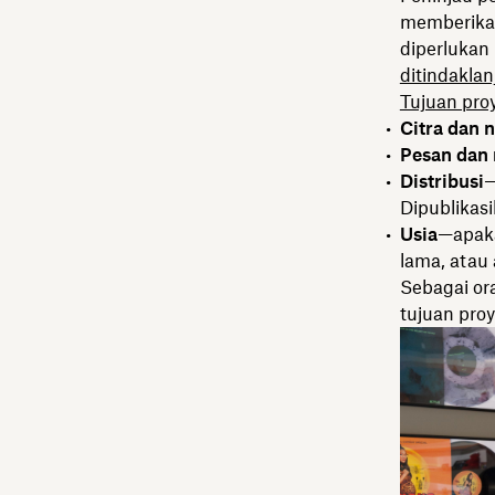
memberikan
diperlukan
ditindaklanj
Tujuan pro
Citra dan n
Pesan dan 
Distribusi
—
Dipublikasi
Usia
—apaka
lama, atau
Sebagai or
tujuan pro