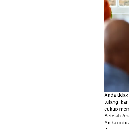
Anda tidak
tulang ika
cukup mema
Setelah An
Anda untu