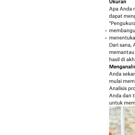
Ukuran
Apa Anda m
dapat meng
“Pengukura
membangun 
menentukan
Dari sana,
memantau 
hasil di akh
Menganali
Anda sekar
mulai memb
Analisis p
Anda dan t
untuk mema