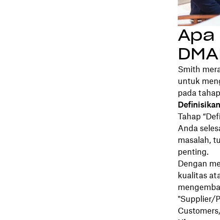
Apa 
DMA
Smith mera
untuk meng
pada tahap
Definisika
Tahap “Def
Anda seles
masalah, t
penting.
Dengan men
kualitas a
mengemba
"Supplier/
Customers