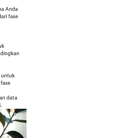
na Anda
ari fase
uk
ndingkan
 untuk
 fase
an data
.