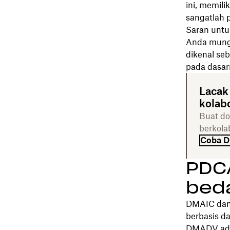
ini, memili
sangatlah 
Saran untu
Anda mungk
dikenal se
pada dasarn
Lacak
kolabo
Buat do
berkola
Coba D
PDC
bed
DMAIC dan
berbasis d
DMADV adal