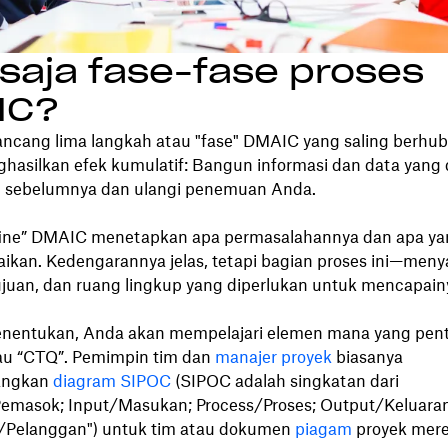
saja fase-fase proses
IC?
ncang lima langkah atau "fase" DMAIC yang saling berhu
hasilkan efek kumulatif: Bangun informasi dan data yang 
 sebelumnya dan ulangi penemuan Anda.
n
ine” DMAIC menetapkan apa permasalahannya dan apa ya
aikan. Kedengarannya jelas, tetapi bagian proses ini—men
ujuan, dan ruang lingkup yang diperlukan untuk mencapai
entukan, Anda akan mempelajari elemen mana yang pent
tau “CTQ”. Pemimpin tim dan
manajer proyek
biasanya
ngkan
diagram SIPOC
(SIPOC adalah singkatan dari
Pemasok; Input/Masukan; Process/Proses; Output/Keluaran
/Pelanggan") untuk tim atau dokumen
piagam
proyek mere