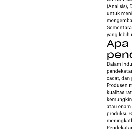
(Analisis),
untuk meni
mengemban
Sementara 
yang lebih
Apa 
pen
Dalam ind
pendekata
cacat, dan 
Produsen 
kualitas ra
kemungkina
atau enam 
produksi.
meningkatk
Pendekatan