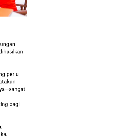
bungan
dihasilkan
ng perlu
yatakan
nya—sangat
ing bagi
;
ka.