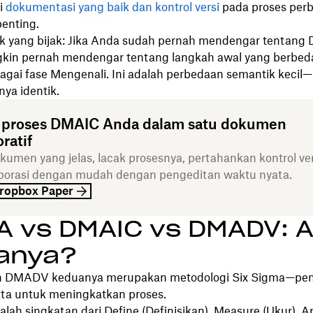
ki
dokumentasi yang baik dan kontrol versi
pada proses perb
penting.
k yang bijak: Jika Anda sudah pernah mendengar tentang
in pernah mendengar tentang langkah awal yang berbeda
bagai fase Mengenali. Ini adalah perbedaan semantik keci
ya identik.
 proses DMAIC Anda dalam satu dokumen
ratif
kumen yang jelas, lacak prosesnya, pertahankan kontrol ver
borasi dengan mudah dengan pengeditan waktu nyata.
ropbox Paper
A vs DMAIC vs DMADV: 
anya?
 DMADV keduanya merupakan metodologi Six Sigma—pe
ata untuk meningkatkan proses.
ah singkatan dari Define (Definisikan), Measure (Ukur), A