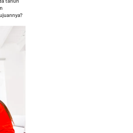
da tahun
n
Tujuannya?