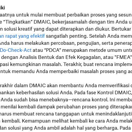
ki
aatnya untuk mulai membuat perbaikan proses yang sesu
e “Tingkatkan” DMAIC, bekerjasamalah dengan tim Anda 
solusi kreatif yang dapat diterapkan dan diukur. Bertukar 
 rapat yang efektif
sangatlah penting. Setelah Anda mem
 Anda harus melakukan percobaan, pengujian, serta penera
-Do-Check-Act
atau “PDCA” merupakan metode umum untuk 
a dengan Analisis Bentuk dan Efek Kegagalan, atau "FMEA
pasi kemungkinan masalah. Terakhir, buat rencana implem
 untuk memandu Anda memperbaiki masalah proses yang a
rakhir dalam DMAIC akan membantu Anda memverifikasi 
nkan keberhasilan solusi Anda. Pada fase Kontrol DMAIC,
nda sudah bisa menebaknya—rencana kontrol. Ini memba
 menilai kembali dampak perubahan proses yang diterapka
harus membuat rencana tanggapan untuk menindaklanjuti j
n kembali. Kemampuan melihat kembali ke cara Anda mela
dan solusi yang Anda ambil adalah hal yang berharga. Pada 