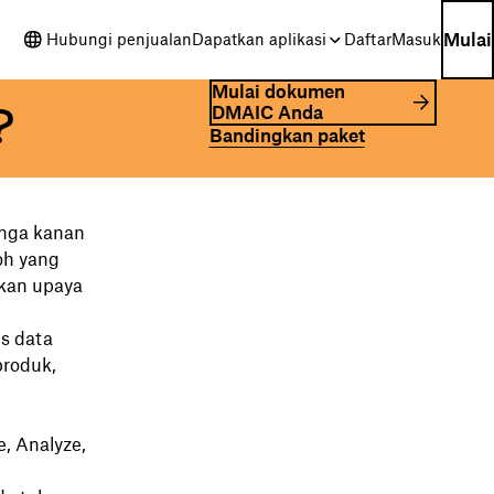
Mulai
Hubungi penjualan
Dapatkan aplikasi
Daftar
Masuk
Mulai dokumen
?
DMAIC Anda
Bandingkan paket
inga kanan
oh yang
kan upaya
s data
roduk,
, Analyze,