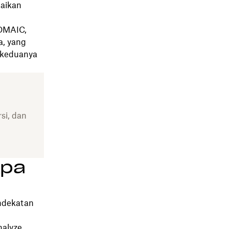
aikan
 DMAIC,
, yang
l—keduanya
si, dan
Apa
ndekatan
nalyze