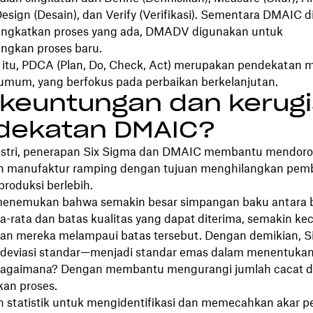
 Design (Desain), dan Verify (Verifikasi). Sementara DMAIC
ngkatkan proses yang ada, DMADV digunakan untuk
gkan proses baru.
itu, PDCA (Plan, Do, Check, Act) merupakan pendekatan
 umum, yang berfokus pada perbaikan berkelanjutan.
keuntungan dan kerug
dekatan DMAIC?
ustri, penerapan Six Sigma dan DMAIC membantu mendor
n manufaktur ramping dengan tujuan menghilangkan pem
produksi berlebih.
menemukan bahwa semakin besar simpangan baku antara 
ta-rata dan batas kualitas yang dapat diterima, semakin kec
n mereka melampaui batas tersebut. Dengan demikian, 
deviasi standar—menjadi standar emas dalam menentukan
 Bagaimana? Dengan membantu mengurangi jumlah cacat 
an proses.
 statistik untuk mengidentifikasi dan memecahkan akar 