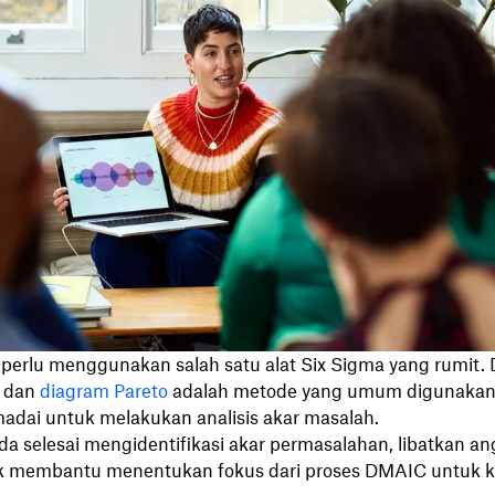
 perlu menggunakan salah satu alat Six Sigma yang rumit.
n dan
diagram Pareto
adalah metode yang umum digunakan
dai untuk melakukan analisis akar masalah.
da selesai mengidentifikasi akar permasalahan, libatkan an
k membantu menentukan fokus dari proses DMAIC untuk 