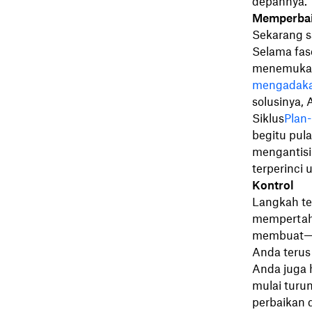
depannya.
Memperbai
Sekarang s
Selama fas
menemukan 
mengadakan
solusinya,
Siklus
Plan
begitu pul
mengantisi
terperinci
Kontrol
Langkah te
mempertaha
membuat—A
Anda terus
Anda juga 
mulai turu
perbaikan 