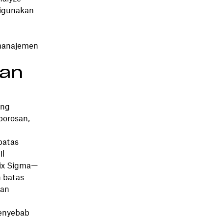
 digunakan
 manajemen
ian
ong
borosan,
batas
il
Six Sigma—
 batas
dan
penyebab