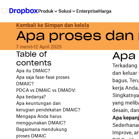
Produk
Solusi
Enterprise
Harga
Kembali ke Simpan dan kelola
Apa proses dan
7 menit
•
12 April 2025
Table of
Apa 
contents
Terkadang 
Apa itu DMAIC?
dan keluar 
Apa saja fase-fase proses
bagus. Ter
DMAIC?
kerja Anda.
PDCA vs DMAIC vs DMADV:
Singkatnya
Apa bedanya?
yang melib
Apa keuntungan dan
kerugian pendekatan DMAIC?
desain, dan
Mengapa Anda harus
Apa kepan
menggunakan DMAIC?
Sederhanan
Bagaimana mendukung
Improve, an
proses DMAIC