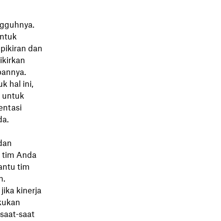
ngguhnya.
untuk
pikiran dan
ikirkan
pannya.
hal ini,
" untuk
entasi
da.
dan
 tim Anda
ntu tim
n.
ika kinerja
kukan
saat-saat