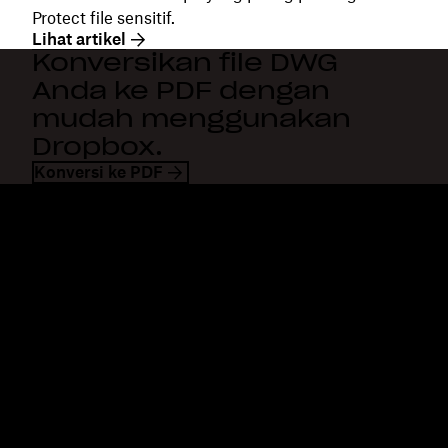
Protect file sensitif.
Lihat artikel
Konversikan file DWG
Anda ke PDF dengan
mudah menggunakan
Dropbox.
Konversi ke PDF
Dropbox
Produk
Aplikasi desktop
Plus
Aplikasi mobile
Professional
Integrasi
Business
Fitur
Enterprise
Solusi
Dash
Keamanan
DocSend
Akses awal
Dropbox Sign
Templates
Reclaim.ai
Alat gratis
Paket
Pembaruan produk
Fitur
Dukungan