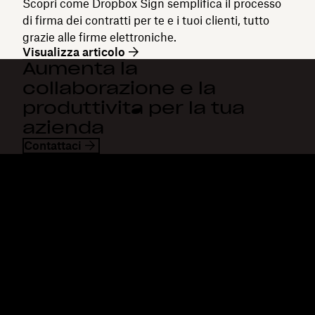
Scopri come Dropbox Sign semplifica il processo
di firma dei contratti per te e i tuoi clienti, tutto
grazie alle firme elettroniche.
Visualizza articolo
Aumenta la
collaborazione e la
produttività per la tua
azienda
Contattaci
Dropbox
Prodotti
Applicazione desktop
Plus
App mobile
Professional
Integrazioni
Business
Funzioni
Enterprise
Soluzioni
Dash
Sicurezza
DocSend
Accesso anticipato
Dropbox Sign
Modelli
Reclaim.ai
Strumenti gratuiti
Piani