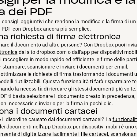
igli per la modifica e la
a dei PDF
 consigli aggiuntivi che rendono la modifica e la firma di un
PDF con Dropbox ancora più semplice.
na richiesta di firma elettronica
rmare il documento ad altre persone
? Con Dropbox puoi
invia
ttronica
dal sito dropbox.com o dall’app per dispositivi mobil
 raccogliere in modo rapido ed efficiente le firme delle parti
 stampare, scansionare e inviare i documenti per email.
ottimizzare le richieste di firma trasformando i documenti u
delli riutilizzabili. Questa funzionalità ti farà risparmiare 
inando la necessità di ricreare gli stessi documenti più volte.
PDF ti basta selezionare il documento creato in precedenza
oni necessarie e inviarlo per la firma in pochi clic.
ona i documenti cartacei
e il disordine causato dai documenti cartacei? La
funzionalit
dei documenti
nell’app Dropbox per dispositivi mobili è uno
nsente di digitalizzare facilmente i file cartacei, scansionan