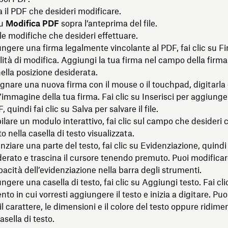
a il PDF che desideri modificare.
su
Modifica PDF
sopra l’anteprima del file.
le modifiche che desideri effettuare.
ungere una firma legalmente vincolante al PDF, fai clic su 
lità di modifica. Aggiungi la tua firma nel campo della firma
nella posizione desiderata.
egnare una nuova firma con il mouse o il touchpad, digitarl
’immagine della tua firma. Fai clic su Inserisci per aggiunge
, quindi fai clic su Salva per salvare il file.
ilare un modulo interattivo, fai clic sul campo che desideri 
sto nella casella di testo visualizzata.
nziare una parte del testo, fai clic su Evidenziazione, quindi f
erato e trascina il cursore tenendo premuto. Puoi modificare
opacità dell’evidenziazione nella barra degli strumenti.
ngere una casella di testo, fai clic su Aggiungi testo. Fai cl
o in cui vorresti aggiungere il testo e inizia a digitare. Puo
il carattere, le dimensioni e il colore del testo oppure ridime
asella di testo.