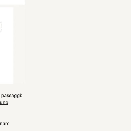
 passaggi:
 uno
onare