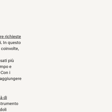
re richieste
i. In questo
 coinvolte,
sati più
tempo e
 Con i
, aggiungere
à di
 strumento
doli