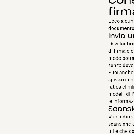
Cons
firm
Ecco alcuni
documento 
Invia u
Devi
far fi
di firma ele
modo potrai
senza dover
Puoi anche 
spesso in mo
fatica elim
modelli di 
le informazi
Scansi
Vuoi ridurr
scansione 
utile che co