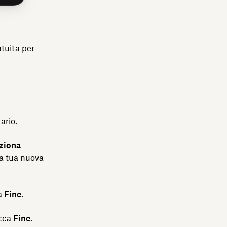
tuita per
tario.
ziona
la tua nuova
l
ca
Fine
.
occa
Fine
.