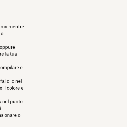
Firma mentre
 o
a oppure
re la tua
compilare e
ai clic nel
 il colore e
ic nel punto
i
nsionare o