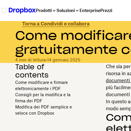
Prodotti
Soluzioni
Enterprise
Prezzi
Torna a Condividi e collabora
Come modificare
gratuitamente c
4 min di lettura
•
14 gennaio 2025
Table of
Che sia pe
contents
risorsa in a
documenti 
Come modificare e firmare
più facilmen
elettronicamente i PDF
documenti i
Consigli per la modifica e la
firma dei PDF
In questo a
Modifica dei PDF semplice e
modo sempli
veloce con Dropbox
Come
elet