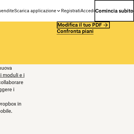
Comincia subito
 vendite
Scarica applicazione
Registrati
Accedi
Modifica il tuo PDF
Confronta piani
nuova
i moduli e i
collaborare
ggere i
Dropbox in
obile.