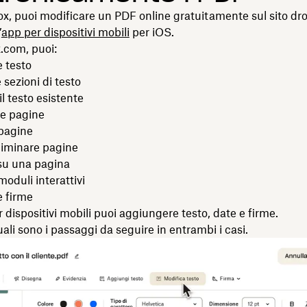
x, puoi modificare un PDF online gratuitamente sul sito d
’
app per dispositivi mobili
per iOS.
.com, puoi:
 testo
 sezioni di testo
l testo esistente
le pagine
 pagine
eliminare pagine
su una pagina
oduli interattivi
 firme
r dispositivi mobili puoi aggiungere testo, date e firme.
li sono i passaggi da seguire in entrambi i casi.