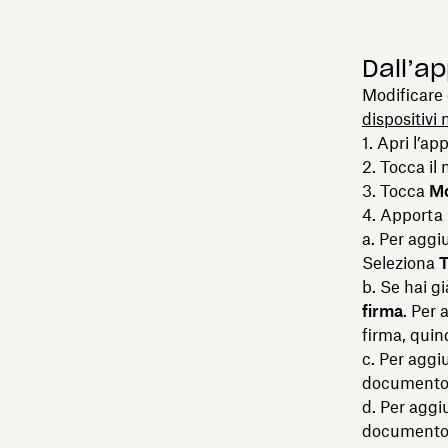
Dall’ap
Modificare 
dispositivi 
1. Apri l’ap
2. Tocca il
3. Tocca
Mo
4. Apporta 
a. Per aggi
Seleziona
b. Se hai g
firma
. Per 
firma, quin
c. Per aggi
documento in
d. Per agg
documento i