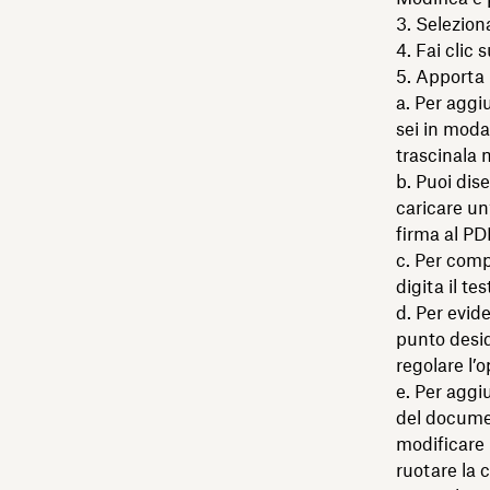
3. Selezion
4. Fai clic 
5. Apporta 
a. Per aggi
sei in moda
trascinala 
b. Puoi dis
caricare un
firma al PDF
c. Per comp
digita il te
d. Per evide
punto desid
regolare l’
e. Per aggiu
del document
modificare 
ruotare la c