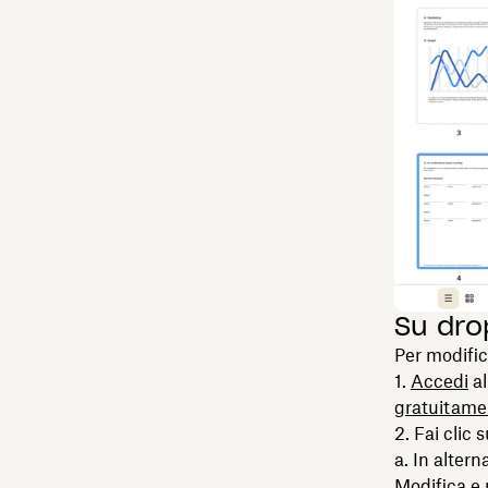
Su dr
Per modific
1.
Accedi
al
gratuitame
2. Fai clic 
a. In altern
Modifica e 