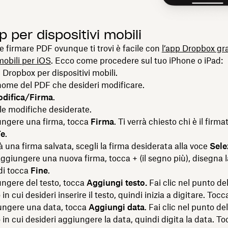
p per dispositivi mobili
e firmare PDF ovunque ti trovi è facile con
l’app Dropbox gra
mobili per iOS
. Ecco come procedere sul tuo iPhone o iPad:
p Dropbox per dispositivi mobili.
 nome del PDF che desideri modificare.
difica/Firma
.
le modifiche desiderate.
ungere una firma, tocca
Firma
. Ti verrà chiesto chi è il firma
Te
.
ià una firma salvata, scegli la firma desiderata alla voce
Sele
aggiungere una nuova firma, tocca + (il segno più), disegna 
di tocca
Fine
.
ungere del testo, tocca
Aggiungi testo.
Fai clic nel punto de
 cui desideri inserire il testo, quindi inizia a digitare. Toc
iungere una data, tocca
Aggiungi data
. Fai clic nel punto del
n cui desideri aggiungere la data, quindi digita la data. T