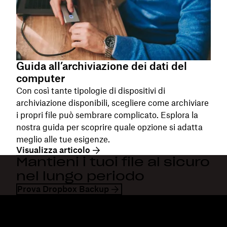
Guida all’archiviazione dei dati del
computer
Con così tante tipologie di dispositivi di
archiviazione disponibili, scegliere come archiviare
i propri file può sembrare complicato. Esplora la
nostra guida per scoprire quale opzione si adatta
meglio alle tue esigenze.
Visualizza articolo
Mantieni i tuoi file al sicuro
nel lungo periodo
Prova Dropbox Backup
Dropbox
Prodotti
Applicazione desktop
Plus
App mobile
Professional