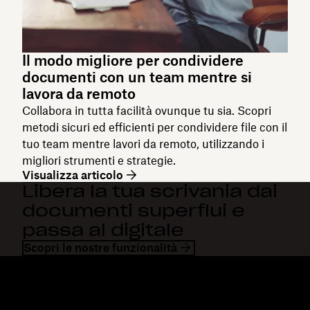
Il modo migliore per condividere
documenti con un team mentre si
lavora da remoto
Collabora in tutta facilità ovunque tu sia. Scopri
metodi sicuri ed efficienti per condividere file con il
tuo team mentre lavori da remoto, utilizzando i
migliori strumenti e strategie.
Visualizza articolo
Libera la tua scrivania dai
documenti superflui e
passa al digitale
Scopri le nostre funzionalità
Dropbox
Prodotti
Applicazione desktop
Plus
App mobile
Professional