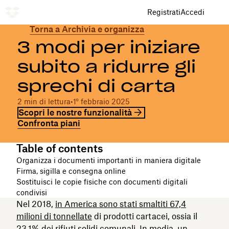
Registrati
Accedi
Torna a Archivia e organizza
3 modi per iniziare
subito a ridurre gli
sprechi di carta
2 min di lettura
•
1° febbraio 2025
Scopri le nostre funzionalità
Confronta piani
Table of contents
Organizza i documenti importanti in maniera digitale
Firma, sigilla e consegna online
Sostituisci le copie fisiche con documenti digitali
condivisi
Nel 2018,
in America sono stati smaltiti 67,4
milioni di tonnellate
di prodotti cartacei, ossia il
23,1% dei rifiuti solidi comunali. In media, un