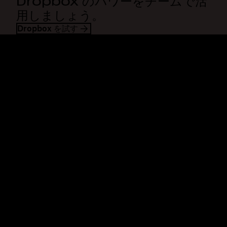
Dropbox のパワーをチームで活
用しましょう。
Dropbox を試す
Dropbox
製品
デスクトップ アプリ
Plus
モバイル アプリ
Professional
インテグレーション
Business
機能
Enterprise
ソリューション
Dash
セキュリティ
DocSend
先行アクセス
Dropbox Sign
テンプレート
Reclaim.ai
無料ツール
プラン
製品の最新情報
機能
サポート
大容量ファイルの送信
ヘルプセンター
長い動画の送信
お問い合わせ
クラウド ストレージに写真を
プライバシーと利用規約
保存
Cookie ポリシー
安全なファイル転送
Cookie と CCPA の設定