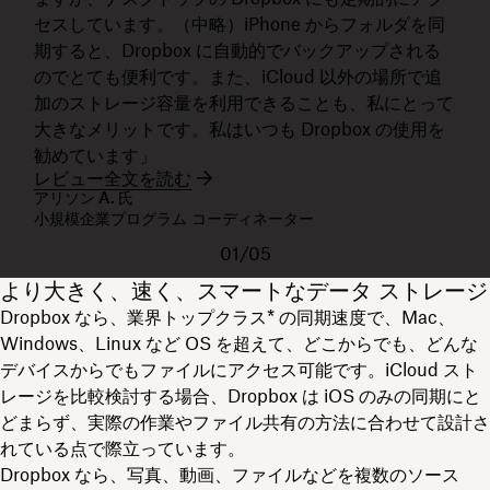
セスしています。（中略）iPhone からフォルダを同
期すると、Dropbox に自動的でバックアップされる
のでとても便利です。また、iCloud 以外の場所で追
加のストレージ容量を利用できることも、私にとって
大きなメリットです。私はいつも Dropbox の使用を
勧めています」
レビュー全文を読む
アリソン A. 氏
小規模企業プログラム コーディネーター
01/05
より大きく、速く、スマートなデータ ストレージ
Dropbox なら、業界トップクラス* の同期速度で、Mac、
Windows、Linux など OS を超えて、どこからでも、どんな
デバイスからでもファイルにアクセス可能です。iCloud スト
レージを比較検討する場合、Dropbox は iOS のみの同期にと
どまらず、実際の作業やファイル共有の方法に合わせて設計さ
れている点で際立っています。
Dropbox なら、写真、動画、ファイルなどを複数のソース