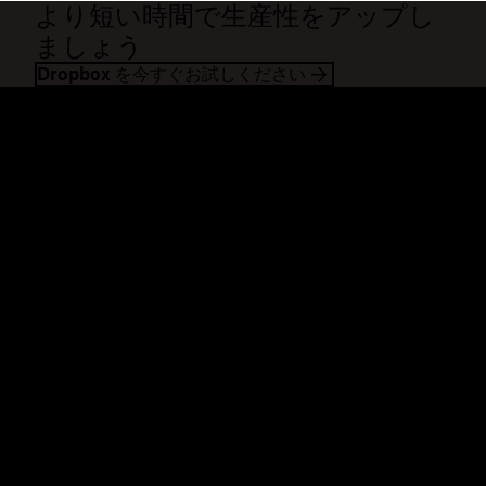
より短い時間で生産性をアップし
ましょう
Dropbox を今すぐお試しください
Dropbox
製品
デスクトップ アプリ
Plus
モバイル アプリ
Professional
インテグレーション
Business
機能
Enterprise
ソリューション
Dash
セキュリティ
DocSend
先行アクセス
Dropbox Sign
テンプレート
Reclaim.ai
無料ツール
プラン
製品の最新情報
機能
サポート
大容量ファイルの送信
ヘルプセンター
長い動画の送信
お問い合わせ
クラウド ストレージに写真を
プライバシーと利用規約
保存
Cookie ポリシー
安全なファイル転送
Cookie と CCPA の設定