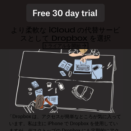
より柔軟な iCloud の代替サービ
スとして Dropbox を選択
トライアルを開始
「Dropbox は、アクセスが簡単なところが気に入って
います。私は主に iPhone で Dropbox を使用してい
ますが、デスクトップの Dropbox にも定期的にアク