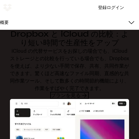
登録
ログイン
概要
Dropbox と iCloud の比較：よ
り短い時間で生産性をアップ
iCloud の代替サービスをお探しの場合でも、iCloud
ストレージとの比較を行っている場合でも、Dropbox
を使えば、より少ない手間で保存、共有、共同作業が
できます。驚くほど高速なファイル同期、直感的な共
同作業ツール、そして数多くの時間節約機能により、
作業をすばやく完了できます。
プランを見る