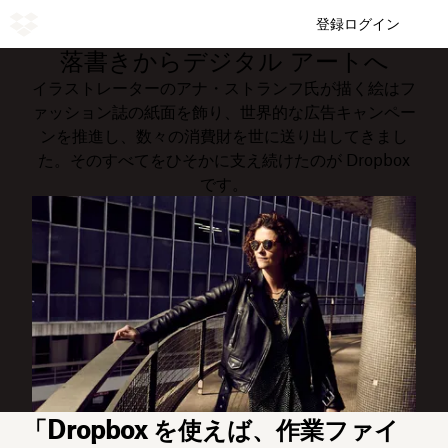
登録
ログイン
落書きからデジタル アートへ
イラストレーターのアナ・ストランフ氏が描く絵はフ
ァッション誌の紙面を飾り、世界的な広告キャンペー
ンを推進し、数々の消費財を世に送り出してきまし
た。そのすべてをひそかに支え続けたのが Dropbox
です。
「Dropbox を使えば、作業ファイ