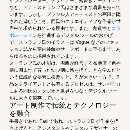
イラストレーター、デザイナー、落書きアーティスト
など、アナ・ストランフ氏はさまざまな肩書を持って
います。しかし、ブラジル人アーティストの画風に隠
された遊び心こそ、同氏のクリエイティブな作品が世
界中で求められている理由です。また、創造性と
コラ
ボレーション
を推進するデジタル ツールのおかげ
で、ストランフ氏のイラストは Vogue などのファッ
ション誌から室内装飾やサーフボードに至るまで、あ
らゆるものに採用されています。
ストランフ氏の才能は、両親が経営する布地店で色や
柄に囲まれて育った幼少期に絵を描くことを学んだと
いう伝統的な要素に根差すところが大きい一方で、作
品をクライアントと共有するプロセスは、サンパウロ
にある同氏のスタジオと世界をつなぐデジタル ツー
ルに大きく依存しています。
アート制作で伝統とテクノロジー
を融合
手書きであれ iPad であれ、ストランフ氏が作品を描
き上げると、アシスタントやデジタル デザイナーの