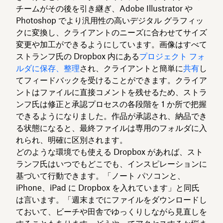
チームがその後を引き継ぎ、Adobe Illustrator や
Photoshop でより汎用性の高いデジタル グラフィッ
クに変換し、クライアントのニーズに合わせてサイズ
変更や加工ができるようにしています。画像はすべて
ストランフ氏の Dropbox 内にある
プロジェクト フォ
ルダに保存、整理
され、クライアントと簡単に
共有
し
てフィードバックを受けることができます。クライア
ントはファイルに直接コメントを残せるため、ストラ
ンフ氏は修正と承認プロセスの各段階を 1 か所で把握
できるようになりました。作品が承認され、納品でき
る状態になると、最終ファイルは専用のフォルダに入
れられ、明確に区別されます。
どのような環境でも使える Dropbox があれば、スト
ランフ氏はいつでもどこでも、インスピレーションに
基づいて行動できます。「ノート パソコンと、
iPhone、iPad に Dropbox を入れています」と同氏
は言います。「週末までにファイルをダウンロードし
ておいて、ビーチや田舎でゆっくりしながら見直しを