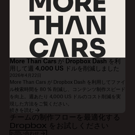
More Than Cars が Dropbox Dash を利
用して週 4,000 US ドルを削減しました
2026年4月22日
More Than Cars が Dropbox Dash を利用してファイ
ル検索時間を 80 % 削減し、コンテンツ制作スピード
を向上。週あたり 4,000 US ドルのコスト削減を実
現した方法をご覧ください。
続きを読む
チームの制作フローを最適化する
Dropbox をお試しください
お問い合わせ