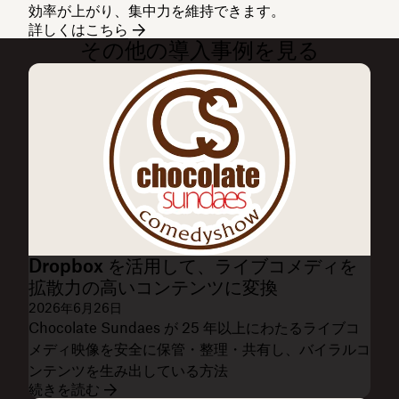
効率が上がり、集中力を維持できます。
詳しくはこちら
その他の導入事例を見る
Dropbox を活用して、ライブコメディを
拡散力の高いコンテンツに変換
2026年6月26日
Chocolate Sundaes が 25 年以上にわたるライブコ
メディ映像を安全に保管・整理・共有し、バイラルコ
ンテンツを生み出している方法
続きを読む