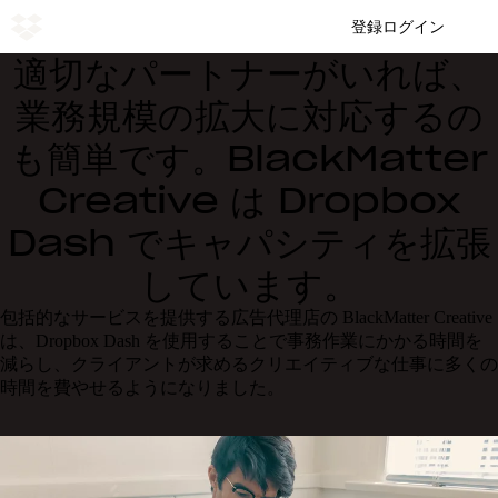
登録
ログイン
適切なパートナーがいれば、
業務規模の拡大に対応するの
も簡単です。BlackMatter
Creative は Dropbox
Dash でキャパシティを拡張
しています。
包括的なサービスを提供する広告代理店の BlackMatter Creative
は、Dropbox Dash を使用することで事務作業にかかる時間を
減らし、クライアントが求めるクリエイティブな仕事に多くの
時間を費やせるようになりました。