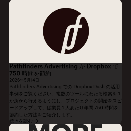
Pathfinders Advertising が Dropbox で
750 時間を節約
2026年5月14日
Pathfinders Advertising での Dropbox Dash の活用
事例をご覧ください。複数のツールにわたる検索を 1
か所から行えるようにし、プロジェクトの開始をスピ
ードアップして、従業員 1 人あたり年間 750 時間を
節約した方法をご紹介します。
続きを読む