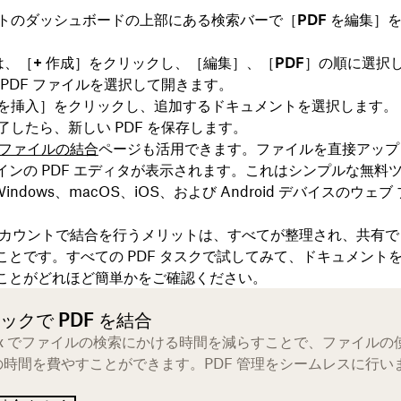
トのダッシュボードの上部にある検索バーで［
PDF を編集
］
は、［
+ 作成
］をクリックし、［
編集
］、［
PDF
］の順に選択
 PDF ファイルを選択して開きます。
を挿入
］をクリックし、追加するドキュメントを選択します。
了したら、新しい PDF を保存します。
F ファイルの結合
ページも活用できます。ファイルを直接アップ
インの PDF エディタが表示されます。これはシンプルな無料
ft Windows、macOS、iOS、および Android デバイスのウェ
。
ox アカウントで結合を行うメリットは、すべてが整理され、共有
ことです。すべての PDF タスクで試してみて、ドキュメント
ことがどれほど簡単かをご確認ください。
ックで PDF を結合
box でファイルの検索にかける時間を減らすことで、ファイルの
の時間を費やすことができます。PDF 管理をシームレスに行い