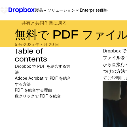
製品
ソリューション
Enterprise
価格
共有と共同作業に戻る
無料で PDF ファイ
5 分
•
2025 年 7 月 20 日
Table of
Dropbo
contents
ファイルを
から直接行
Dropbox で PDF を結合する方
つけの方法
法
てご説明し
Adobe Acrobat で PDF を結合
する方法
PDF を結合する理由
数クリックで PDF を結合