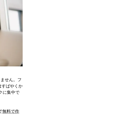
りません。フ
はすばやくか
クに集中で
で
無料で作