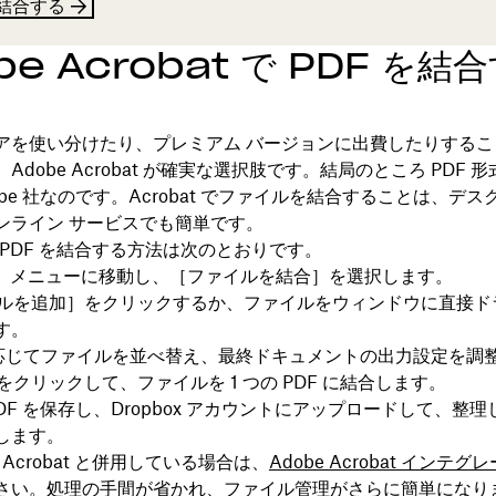
を結合する
be Acrobat で PDF を結
アを使い分けたり、プレミアム バージョンに出費したりするこ
Adobe Acrobat が確実な選択肢です。結局のところ PDF 
obe 社なのです。Acrobat でファイルを結合することは、デス
ンライン サービスでも簡単です。
t で PDF を結合する方法は次のとおりです。
］メニューに移動し、［
ファイルを結合
］を選択します。
ルを追加
］をクリックするか、ファイルをウィンドウに直接ドラ
す。
応じてファイルを並べ替え、最終ドキュメントの出力設定を調
をクリックして、ファイルを 1 つの PDF に結合します。
PDF を保存し、Dropbox アカウントにアップロードして、整
します。
 を Acrobat と併用している場合は、
Adobe Acrobat インテ
さい。処理の手間が省かれ、ファイル管理がさらに簡単になり