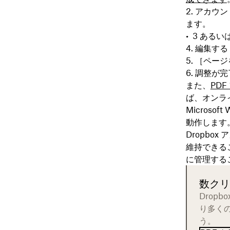
アカウン
ます。
あるい
編集する
［
ページ
調整が完
また、
PD
ば、オンラ
Microso
動作します
Dropb
維持できる
に管理する
数クリ
Drop
り多く
う。