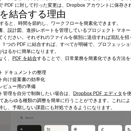
t 内で PDF に対して行った変更は、Dropbox アカウントに保存
 を結合する理由
結合すると、時間を節約し、ワークフローを簡素化できます。
書、設計図、進捗レポートを管理しているプロジェクト マネー
てください。それぞれのファイルを個別に送信すれば混乱を招
、1 つの PDF に結合すれば、すべてが明確で、プロフェッシ
がはるかに簡単になります。
なく、
PDF を結合
することで、日常業務を簡素化できる方法を
。
ト ドキュメントの整理
ト向け提案書の効率化
レビュー用の準備
ト管理を自分で制御したい場合は、
Dropbox PDF エディタ
を
対してあらゆる種類の調整を簡単に行うことができます。これに
持し、予期しない課題にも対処できるようになります。