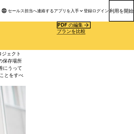
利用を開始
セールス担当へ連絡する
アプリを入手
登録
ログイン
PDF の編集
プランを比較
プロジェクト
の保存場所
善にうって
きことをすべ