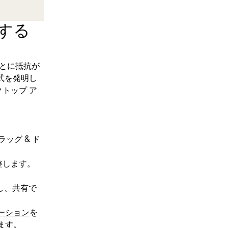
合する
とに抵抗が
形式を発明し
クトップ ア
ッグ & ド
整します。
理し、共有で
グレーション
を
ます。