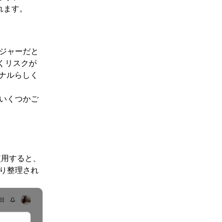
されます。
ジャーだと
くリスクが
ョナルらしく
いくつかご
使用すると、
より整理され