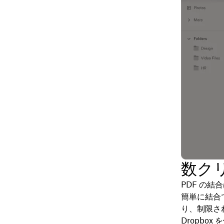
数クリ
PDF の結
簡単に結合
り、制限さ
Dropbo