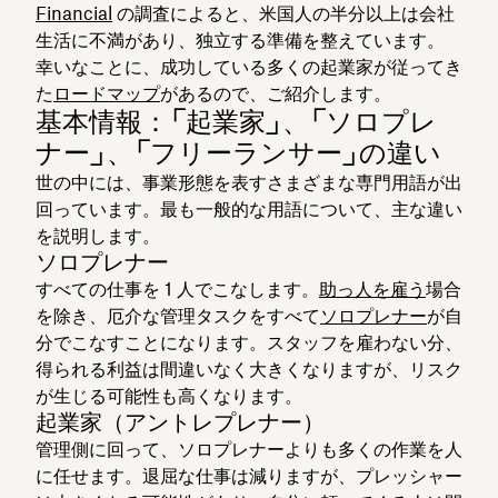
Financial
の調査によると、米国人の半分以上は会社
生活に不満があり、独立する準備を整えています。
幸いなことに、成功している多くの起業家が従ってき
た
ロードマップ
があるので、ご紹介します。
基本情報：「起業家」、「ソロプレ
ナー」、「フリーランサー」の違い
世の中には、事業形態を表すさまざまな専門用語が出
回っています。最も一般的な用語について、主な違い
を説明します。
ソロプレナー
すべての仕事を 1 人でこなします。
助っ人を雇う
場合
を除き、厄介な管理タスクをすべて
ソロプレナー
が自
分でこなすことになります。スタッフを雇わない分、
得られる利益は間違いなく大きくなりますが、リスク
が生じる可能性も高くなります。
起業家（アントレプレナー）
管理側に回って、ソロプレナーよりも多くの作業を人
に任せます。退屈な仕事は減りますが、プレッシャー