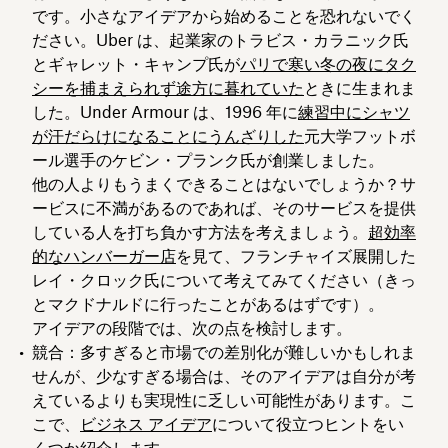
です。小さなアイデアから始めることを恐れないでく
ださい。Uber は、起業家のトラビス・カラニック氏
とギャレット・キャンプ氏が
パリで寒い冬の夜にタク
シーを捕まえられず途方に暮れていた
ときに生まれま
した。Under Armour は、1996 年に
練習中にシャツ
が汗だらけになることにうんざりした
元大学フットボ
ール選手のケビン・プランク氏が創業しました。
他の人よりもうまくできることはないでしょうか？サ
ービスに不満があるのであれば、そのサービスを提供
している人を打ち負かす方法を考えましょう。
超効率
的なハンバーガー店
を見て、フランチャイズ展開した
レイ・クロック氏について考えてみてください（きっ
とマクドナルドに行ったことがあるはずです）。
アイデアの段階では、次の点を検討します。
競合：多すぎると市場での差別化が難しいかもしれま
せんが、少なすぎる場合は、そのアイデアは自分が考
えているよりも実現性に乏しい可能性があります。こ
こで、
ビジネス アイデア
について役立つヒントをい
くつか紹介します。