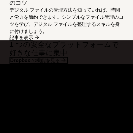
のコツ
デジタル ファイルの管理方法を知っていれば、時間
と労力を節約できます。シンプルなファイル管理のコ
ツを学び、デジタル ファイルを整理するスキルを身
に付けましょう。
記事を表示
1 つの安全なプラットフォームで
好きな仕事に集中
Dropbox の機能を見る
Dropbox
製品
デスクトップ アプリ
Plus
モバイル アプリ
Professional
インテグレーション
Business
機能
Enterprise
ソリューション
Dash
セキュリティ
DocSend
先行アクセス
Dropbox Sign
テンプレート
Reclaim.ai
無料ツール
プラン
製品の最新情報