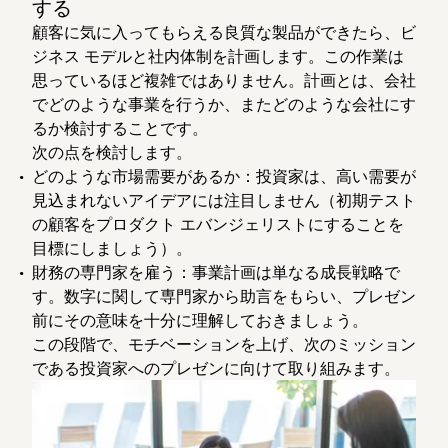
する
顧客に気に入ってもらえる良質な製品ができたら、ビ
ジネス モデルと社内体制を計画します。この作業は
思っているほど複雑ではありません。計画とは、会社
でどのような事業を行うか、またどのような会社にす
るか検討することです。
次の点を検討します。
どのような市場需要があるか：
投資家は、高い需要が
見込まれないアイデアには注目しません（初期テスト
の顧客をプロダクト エバンジェリストにすることを
目標にしましょう）。
財務の専門家を雇う
：事業計画は単なる成長戦略で
す。数字に関して専門家から助言をもらい、プレゼン
前にその意味を十分に理解しておきましょう。
この段階で、モチベーションを上げ、次のミッション
である投資家へのプレゼンに向けて取り組みます。