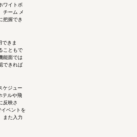
ホワイトボ
チーム メ
に把握でき
用できま
ることもで
機能面では
認できれば
いスケジュー
ホテルや飛
に反映さ
でイベントを
。また入力