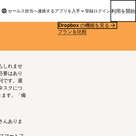
利用を開始
セールス担当へ連絡する
アプリを入手
登録
ログイン
Dropbox の機能を見る
プランを比較
もしれませ
必要はあり
利です。週
タスクにつ
きます。「備
さんありま
。
スマートフ