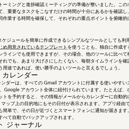
トーミングと進捗確認ミーティングの準備が整いました。この
て、重要なタスクをこなすだけの時間が十分にあるかを確認し、
同作業する時間を確保して、それぞれの重点ポイントを俯瞰的
 は、スケジュールを簡単に作成できるシンプルなツールとしても利
じめ用意されているテンプレート
を使うことも、独自に作成す
ンラインでも使用できますが、その場合、他のツールに比べて
それでも、あまり大げさにしたくない、毎朝タイムラインを確
う用途であれば、使い勝手のよいツールと言えるでしょう。
le カレンダー
 カレンダーは、すべての Gmail アカウントに付属する使いやす
で、Google アカウント全体に紐付けられています。たとえば、
ットを予約すると、その情報がメールからカレンダーに自動的
gle マップ上の目的地にもその日付が表示されます。アプリ経由
も簡単で、その日が近づくとスマートフォンに通知が届きます
すべて自動でバックアップされます。
ト ジャーナル