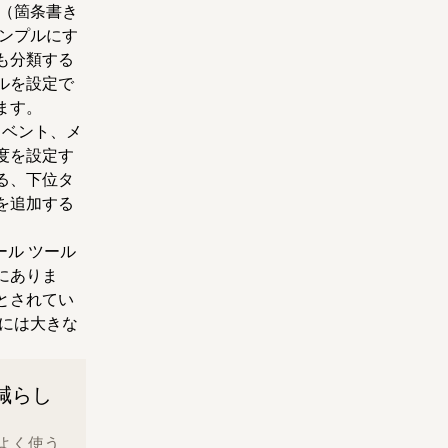
（箇条書き
ンプルにす
も分類する
ルを設定で
ます。
イベント、メ
度を設定す
る、下位タ
を追加する
ール ツール
にありま
とされてい
には大きな
減らし
、よく使う