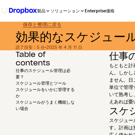
製品
ソリューション
Enterprise
価格
保存と整理に戻る
効果的なスケジュー
読了目安：5 分
•
2025 年 4 月 11 日
Table of
仕事
contents
もともと計
仕事のスケジュール管理は必
ん。しかし
要？
ません。日
スケジュール管理とツール
単位で管理
スケジュールをいかに管理する
いて熟考し
か
えあれば憂
スケジュールがうまく機能しな
スケ
い場合
スケジュー
す。計画は
広く使われ