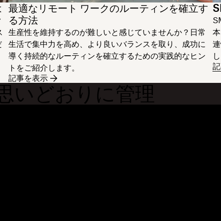
は
最適なリモート ワークのルーティンを確立す
S
る方法
ク
S
ス
生産性を維持するのが難しいと感じていませんか？日常
本
だ
生活で集中力を高め、より良いバランスを取り、成功に
連
導く持続的なルーティンを確立するための実践的なヒン
し
記
トをご紹介します。
記事を表示
日を思いどおりに管理
機能
サポート
大容量ファイルの送信
ヘルプセンター
ブ
長い動画の送信
お問い合わせ
イ
クラウド ストレージに写真を保
プライバシーと利用規約
導
存
Cookie ポリシー
リ
安全なファイル転送
Cookie と CCPA の設定
開
クラウド バックアップ
AI 原則
コ
PDF の編集
サイトマップ
紹
電子署名
トレーニング リソース
リ
PDF への変換
イ