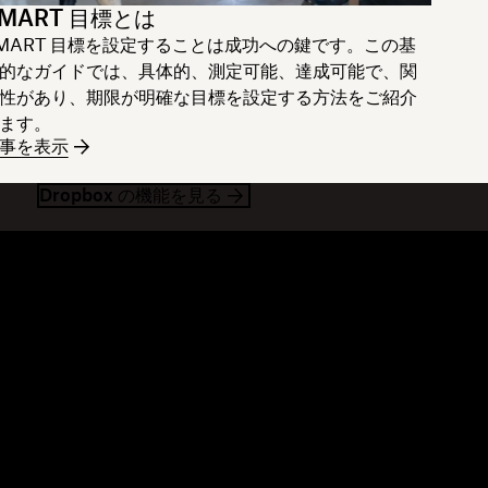
MART 目標とは
MART 目標を設定することは成功への鍵です。この基
的なガイドでは、具体的、測定可能、達成可能で、関
性があり、期限が明確な目標を設定する方法をご紹介
ます。
事を表示
Dropbox の機能を見る
リソース
会社情報
ログ
Dropbox について
ベント
採用情報
入事例
投資家向け広報
ソース ライブラリ
企業責任
発者向け情報
ミュニティ フォーラム
介
セラー パートナー
ンテグレーション パートナー