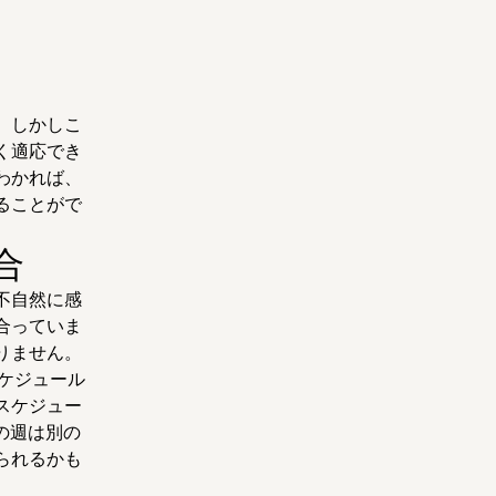
。しかしこ
く適応でき
わかれば、
ることがで
合
不自然に感
合っていま
りません。
スケジュール
スケジュー
の週は別の
られるかも