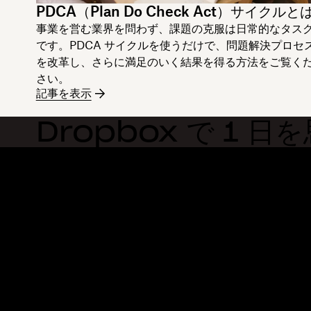
PDCA（Plan Do Check Act）サイクルと
事業を営む業界を問わず、課題の克服は日常的なタス
です。PDCA サイクルを使うだけで、問題解決プロセ
を改革し、さらに満足のいく結果を得る方法をご覧く
さい。
記事を表示
Dropbox で 1 
Dropbox
製品
デスクトップ アプリ
Plus
モバイル アプリ
Professional
インテグレーション
Business
機能
Enterprise
ソリューション
Dash
セキュリティ
DocSend
先行アクセス
Dropbox Sign
テンプレート
Reclaim.ai
無料ツール
プラン