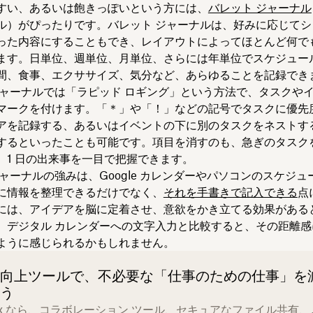
すい、あるいは飽きっぽいという方には、
バレット ジャーナル
ル）がぴったりです。バレット ジャーナルは、好みに応じてシ
った内容にすることもでき、レイアウトによってほとんど何で
ます。日単位、週単位、月単位、さらには年単位でスケジュー
間、食事、エクササイズ、気分など、あらゆることを記録でき
ジャーナルでは「ラピッド ロギング」という方法で、タスクや
マークを付けます。「＊」や「！」などの記号でタスクに優先
アを記録する、あるいはイベントの下に別のタスクをネストす
するといったことも可能です。項目を消すのも、急ぎのタスク
、1 日の出来事を一目で把握できます。
ャーナルの強みは、Google カレンダーやパソコンのスケジュ
に情報を整理できるだけでなく、
それを手書きで記入できる
点
には、アイデアを脳に定着させ、意欲をかき立てる効果がある
、デジタル カレンダーへの文字入力と比較すると、その距離感
ように感じられるかもしれません。
向上ツールで、不必要な「仕事のための仕事」を
う
box なら、コラボレーション ツール、セキュアなファイル共有