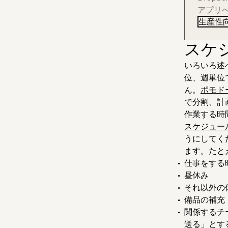
アプリ
生産性
スケ
いろいろ述
位、週単位
ん。
ポモド
で分割、計
作業する時
スケジュー
うにしてく
ます。たと
仕事をする
昼休み
それ以外の
備品の補充
関係するチ
送る」とす