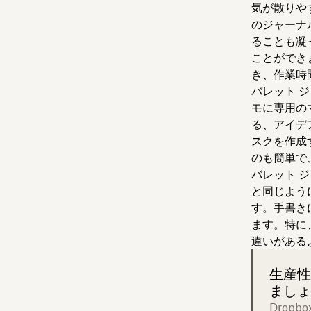
気が散りや
のジャーナ
ることも凝
ことができ
き、作業時
バレット 
モに専用の
る、アイデ
スクを作成
のも簡単で
バレット ジ
と同じよう
す。手書き
ます。特に
違いがある
生産性
ましょ
Drop