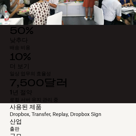
50%
낮추다
배송 비용
10%
더 보기
일상 업무의 효율성
7,500달러
1년 절약
로컬 서버 유지 관리 중
사용된 제품
Dropbox, Transfer, Replay, Dropbox Sign
산업
출판
규모