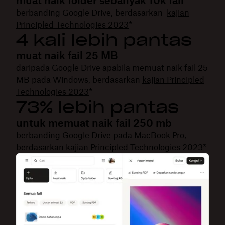
muat naik folder sebanyak 10k fail
berbanding Google Drive, berdasarkan
kajian
Principled Technologies 2023
*
4 kali lebih pantas
muat naik fail 25 MB
daripada Google Drive apabila memuat naik fail 25
MB pada Windows, berdasarkan
kajian Principled
Technologies 2023
*
73% lebih pantas
untuk memuat naik fail 250 mb
berbanding Google Drive pada MacBook Pro,
berdasarkan
kajian Principled Technologies 2023
*