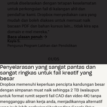
untuk diselaraskan dengan tetapan keselamatan
untuk perkongsian fail di kalangan ahli dan
pendaftar kami. Dropbox menyediakan cara yang
mudah dan boleh diakses untuk memuat naik
bacaan PDF dan bahan kursus lain... tidak kira apa
domain e-mel mereka.”
Baca ulasan penuh
Kayla S.
Pengurus Program Latihan dan Pendidikan
01/05
Penyelarasan yang sangat pantas dan
sangat ringkas untuk fail kreatif yang
besar
Dropbox memenuhi keperluan pencipta kandungan besar
dengan simpanan muat naik sehingga 2 TB (walaupun
untuk format rumit seperti fail CAD dan video 4K) tanpa
mengganggu aliran kerja anda, menjadikannya alternatif