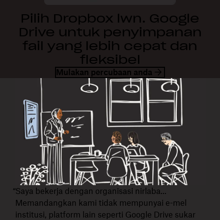
Pilih Dropbox lwn. Google
Drive untuk penyimpanan
fail yang lebih cepat dan
fleksibel
Mulakan percubaan anda
“Saya bekerja dengan organisasi nirlaba...
Memandangkan kami tidak mempunyai e-mel
institusi, platform lain seperti Google Drive sukar