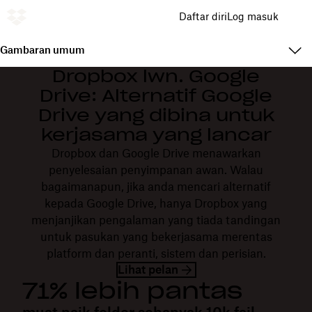
Daftar diri
Log masuk
Gambaran umum
Dropbox lwn. Google
Drive: Alternatif Google
Drive yang dibina untuk
kerjasama yang lancar
Dropbox dan Google Drive menawarkan
penyelesaian penyimpanan awan. Walau
bagaimanapun, jika anda mencari alternatif
kepada Google Drive, hanya Dropbox yang
menjanjikan pengalaman yang tiada tandingan
untuk pasukan yang bekerjasama merentas
platform dan peranti, sistem dan perisian.
Lihat pelan
71% lebih pantas