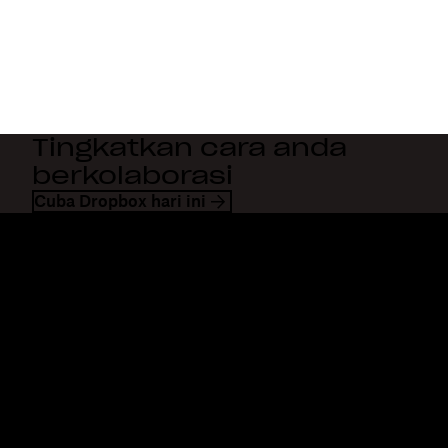
Tingkatkan cara anda
berkolaborasi
Cuba Dropbox hari ini
Dropbox
Produk
Apl desktop
Plus
Apl mudah alih
Professional
Integrasi
Business
Ciri-ciri
Enterprise
Penyelesaian
Dash
Keselamatan
DocSend
Akses awal
Dropbox Sign
Templat
Reclaim.ai
Alat percuma
Pelan
Kemaskinian produk