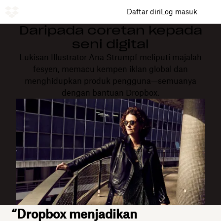
Daftar diri
Log masuk
Daripada coretan kepada
seni digital
Lukisan Illustrator Ana Strumpf meliputi majalah
fesyen, memacu kempen iklan global dan
menghidupkan produk pengguna—semuanya
dengan bantuan Dropbox.
“Dropbox menjadikan