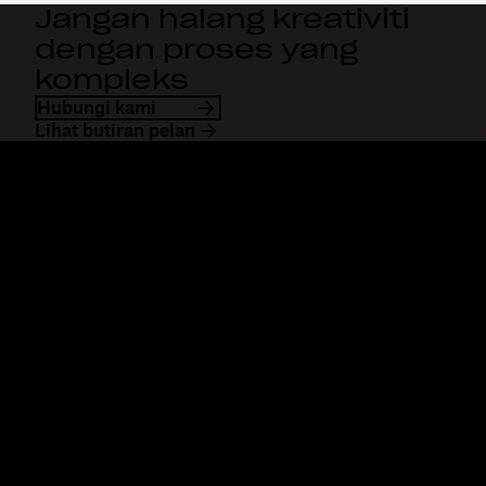
Jangan halang kreativiti
dengan proses yang
kompleks
Hubungi kami
Lihat butiran pelan
Dropbox
Produk
Apl desktop
Plus
Apl mudah alih
Professional
Integrasi
Business
Ciri-ciri
Enterprise
Penyelesaian
Dash
Keselamatan
DocSend
Akses awal
Dropbox Sign
Templat
Reclaim.ai
Alat percuma
Pelan
Kemaskinian produk
Ciri-ciri
Sokongan
Hantar fail besar
Pusat bantuan
Hantar video panjang
Hubungi kami