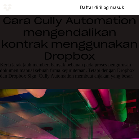
Daftar diri
Log masuk
Cara Cully Automation
mengendalikan
kontrak menggunakan
Dropbox
Kerja jarak jauh memberi banyak bebanan pada proses pengurusan
dokumen manual sebuah firma kejuruteraan. Tetapi dengan Dropbox
dan Dropbox Sign, Cully Automation membuat anjakan yang besar.