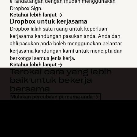
eTandatangan dengan mudah menggunakan
Dropbox Sign.
Ketahui lebih lanjut
Dropbox untuk kerjasama
Dropbox ialah satu ruang untuk keperluan
kerjasama kandungan pasukan anda. Anda dan
ahli pasukan anda boleh menggunakan pelantar
kerjasama kandungan kami untuk mencipta dan
berkongsi semua jenis kerja.
Ketahui lebih lanjut
Terokai cara yang lebih
baik untuk bekerja
bersama
Mulakan percubaan percuma anda
Dropbox
Produk
Apl desktop
Plus
Apl mudah alih
Professional
Integrasi
Business
Ciri-ciri
Enterprise