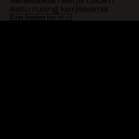
Selesaikan kerja dalam
satu ruang kerjasama
Cuba Dropbox hari ini
Dropbox
Produk
Apl desktop
Plus
Apl mudah alih
Professional
Integrasi
Business
Ciri-ciri
Enterprise
Penyelesaian
Dash
Keselamatan
DocSend
Akses awal
Dropbox Sign
Templat
Reclaim.ai
Alat percuma
Pelan
Kemaskinian produk
Ciri-ciri
Sokongan
Hantar fail besar
Pusat bantuan
Hantar video panjang
Hubungi kami
Simpanan foto di awan
Privasi & terma
Pemindahan fail selamat
Dasar kuki
Sandaran Awan
Keutamaan Kuki & CCPA