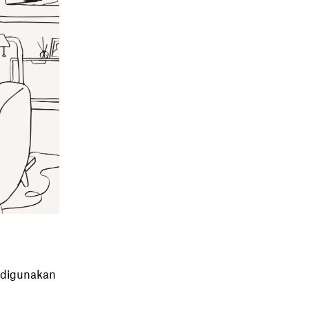
 digunakan