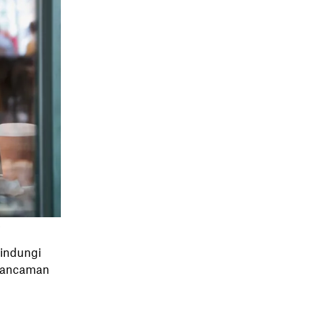
?
lindungi
, ancaman