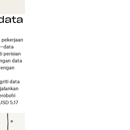
data
m pekerjaan
ri—data
 perisian
ungan data
 dengan
riti data
ijalankan
erobohi
USD 5.17