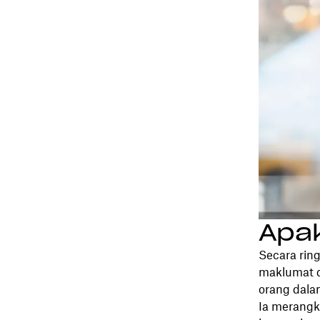
Apa
Secara rin
maklumat d
orang dala
Ia merangk