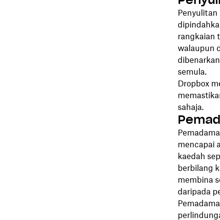
Penyulitan
dipindahkan
rangkaian t
walaupun d
dibenarkan
semula.
Dropbox m
memastikan 
sahaja.
Pemad
Pemadaman 
mencapai ak
kaedah sepe
berbilang k
membina se
daripada p
Pemadaman 
perlindung