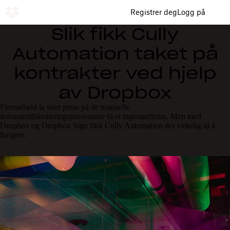
Registrer deg
Logg på
Slik fikk Cully
Automation taket på
kontrakter ved hjelp
av Dropbox
Fjernarbeid la stort press på de manuelle
dokumenthåndteringsprosessene til et ingeniørfirma. Men med
Dropbox og Dropbox Sign fikk Cully Automation det virkelig til å
fungere.