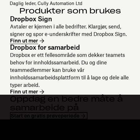
Daglig leder, Cully Automation Ltd
Produkter som brukes
Dropbox Sign
Avtaler er kjernen i alle bedrifter. Klargjør, send,
signer og spor e-underskrifter med Dropbox Sign.
Finn ut mer
Dropbox for samarbeid
Dropbox er ett fellesområde som dekker teamets
behov for innholdssamarbeid. Du og dine
teammedlemmer kan bruke vår
innholdssamarbeidsplattform til å lage og dele alle
typer arbeid.
Finn ut mer
Oppdag en bedre måte å
samarbeide på
Start en gratis prøveperiode
Dropbox
Produkter
Skrivebordsapp
Plus
Mobilapp
Professional