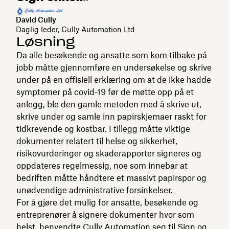
David Cully
Daglig leder, Cully Automation Ltd
Løsning
Da alle besøkende og ansatte som kom tilbake på
jobb måtte gjennomføre en undersøkelse og skrive
under på en offisiell erklæring om at de ikke hadde
symptomer på covid-19 før de møtte opp på et
anlegg, ble den gamle metoden med å skrive ut,
skrive under og samle inn papirskjemaer raskt for
tidkrevende og kostbar. I tillegg måtte viktige
dokumenter relatert til helse og sikkerhet,
risikovurderinger og skaderapporter signeres og
oppdateres regelmessig, noe som innebar at
bedriften måtte håndtere et massivt papirspor og
unødvendige administrative forsinkelser.
For å gjøre det mulig for ansatte, besøkende og
entreprenører å signere dokumenter hvor som
helst, henvendte Cully Automation seg til
Sign
og