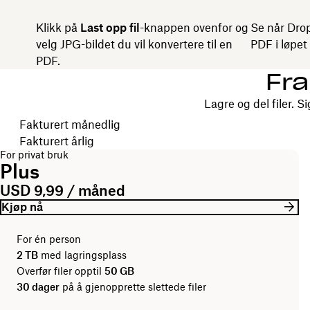
Klikk på
Last opp fil
-knappen ovenfor og
Se når Drop
velg JPG-bildet du vil konvertere til en
PDF i løpet
PDF.
Fra
Lagre og del filer.
Velg faktureringsperiode
Fakturert månedlig
Fakturert årlig
For privat bruk
Plus
USD 9,99 / måned
Kjøp nå
For én person
2 TB
med lagringsplass
Overfør filer opptil
50 GB
30 dager
på å gjenopprette slettede filer