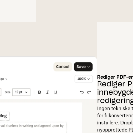
Rediger PDF-e
Rediger 
innebygd
redigerin
Ingen tekniske t
for filkonverter
installere. Drop
nyopprettede PD