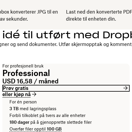
box konverterer JPG til en
Last ned den konverterte PDF
 av sekunder.
direkte til enheten din.
 idé til utført med Dro
 Signer og send dokumenter. Utfør skjermopptak og komment
For profesjonell bruk
Professional
USD 16,58 / måned
Prøv gratis
eller kjøp nå
For én person
3 TB
med lagringsplass
Forbli tilkoblet på tvers av alle enheter
180 dager
på å gjenopprette slettede filer
Overfør filer opptil
100 GB