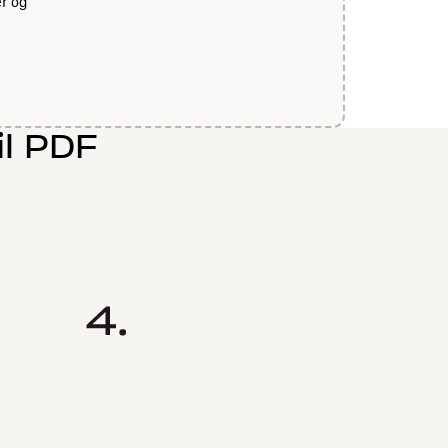
er og
il PDF