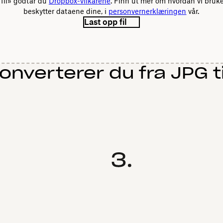
fil» godtar du
Dropbox-vilkårene
. Finn ut mer om hvordan vi bruk
beskytter dataene dine, i
personvernerklæringen
vår.
Last opp fil
konverterer du fra JPG t