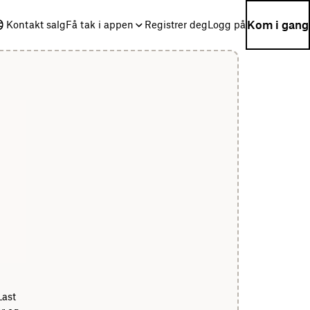
Kom i gang
Kontakt salg
Få tak i appen
Registrer deg
Logg på
Last