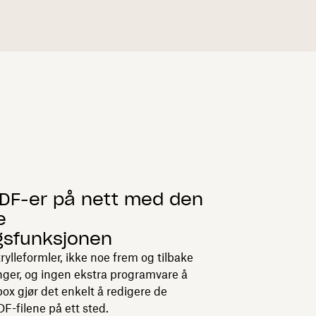
r
PDF-er på nett med den
e
gsfunksjonen
rylleformler, ikke noe frem og tilbake
inger, og ingen ekstra programvare å
box gjør det enkelt å redigere de
F-filene på ett sted.