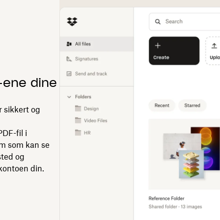
-ene dine
r sikkert og
DF-fil i
em som kan se
 sted og
kontoen din.