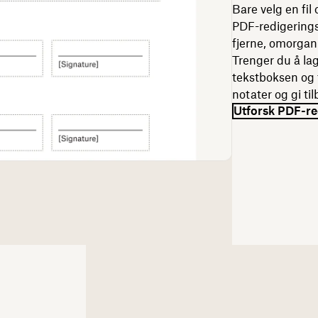
Bare velg en fil
PDF-redigerings
fjerne, omorgani
Trenger du å la
tekstboksen og 
notater og gi ti
Utforsk PDF-re