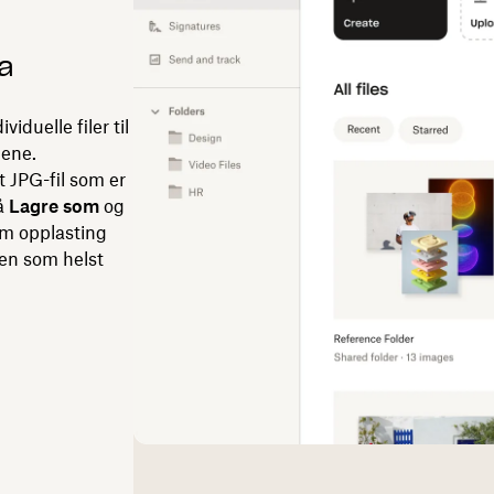
ra
iduelle filer til
gene.
t JPG-fil som er
på
Lagre som
og
om opplasting
ken som helst