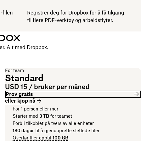
-filen
Registrer deg for Dropbox for å få tilgang
til flere PDF-verktøy og arbeidsflyter.
pbox
er. Alt med Dropbox.
For team
Standard
USD 15 / bruker per måned
Prøv gratis
eller kjøp nå
For 1 person eller mer
Starter med
3 TB
for teamet
Forbli tilkoblet på tvers av alle enheter
180 dager
til å gjenopprette slettede filer
Overfør filer opptil
100 GB