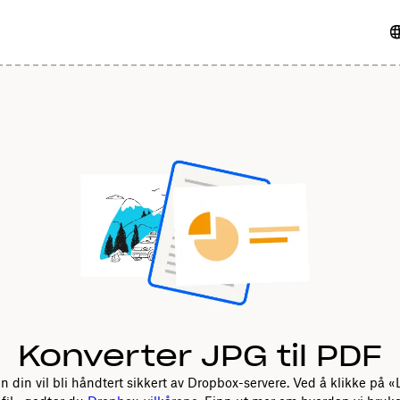
Konverter JPG til PDF
en din vil bli håndtert sikkert av Dropbox-servere. Ved å klikke på «