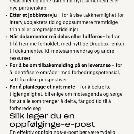
relasjoner og åpne døren for nytt samarbeid eller
nye partnerskap
Etter et jobbintervju
– for å vise takknemlighet for
intervjuobjektets tid og oppsummere fremtidige
trinn eller progresjonstidslinjer
Når dokumenter må deles eller fullføres
– bidrar
til å fremme forholdet, med nyttige
Dropbox-lenker
til dokumenter
, KI-møtesammendrag og andre
ressurser
For å be om tilbakemelding på en leveranse
– for
å identifisere områder med forbedringspotensial,
sett fra ulike perspektiver
For å planlegge et nytt møte
– for å bekrefte
tilgjengelighet, bli enige om møteagenda og sørge
for at alle som trenger å delta, får god tid til å
forberede seg
Slik lager du en
oppfølgings-e-post
En effektiv oppfølgings-e-post bør være tydelig,