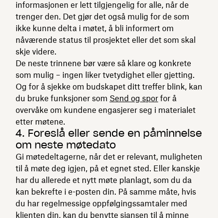
informasjonen er lett tilgjengelig for alle, når de
trenger den. Det gjør det også mulig for de som
ikke kunne delta i møtet, å bli informert om
nåværende status til prosjektet eller det som skal
skje videre.
De neste trinnene bør være så klare og konkrete
som mulig – ingen liker tvetydighet eller gjetting.
Og for å sjekke om budskapet ditt treffer blink, kan
du bruke funksjoner som
Send og spor
for å
overvåke om kundene engasjerer seg i materialet
etter møtene.
4. Foreslå eller sende en påminnelse
om neste møtedato
Gi møtedeltagerne, når det er relevant, muligheten
til å møte deg igjen, på et egnet sted. Eller kanskje
har du allerede et nytt møte planlagt, som du da
kan bekrefte i e-posten din. På samme måte, hvis
du har regelmessige oppfølgingssamtaler med
klienten din, kan du benytte sjansen til å minne