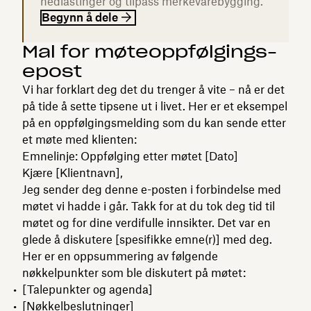
nedlastinger og tilpass merkevarebygging.
Begynn å dele
Mal for møteoppfølgings-
epost
Vi har forklart deg det du trenger å vite – nå er det
på tide å sette tipsene ut i livet. Her er et eksempel
på en oppfølgingsmelding som du kan sende etter
et møte med klienten:
Emnelinje: Oppfølging etter møtet [Dato]
Kjære [Klientnavn],
Jeg sender deg denne e-posten i forbindelse med
møtet vi hadde i går. Takk for at du tok deg tid til
møtet og for dine verdifulle innsikter. Det var en
glede å diskutere [spesifikke emne(r)] med deg.
Her er en oppsummering av følgende
nøkkelpunkter som ble diskutert på møtet:
[Talepunkter og agenda]
[Nøkkelbeslutninger]