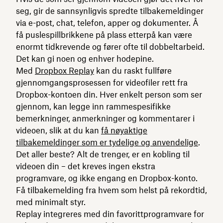
seg, gir de sannsynligvis spredte tilbakemeldinger
via e-post, chat, telefon, apper og dokumenter. Å
få puslespillbrikkene på plass etterpå kan være
enormt tidkrevende og fører ofte til dobbeltarbeid.
Det kan gi noen og enhver hodepine.
Med
Dropbox Replay
kan du raskt fullføre
gjennomgangsprosessen for videofiler rett fra
Dropbox-kontoen din. Hver enkelt person som ser
gjennom, kan legge inn rammespesifikke
bemerkninger, anmerkninger og kommentarer i
videoen, slik at du kan
få nøyaktige
tilbakemeldinger som er tydelige og anvendelige
.
Det aller beste? Alt de trenger, er en kobling til
videoen din – det kreves ingen ekstra
programvare, og ikke engang en Dropbox-konto.
Få tilbakemelding fra hvem som helst på rekordtid,
med minimalt styr.
Replay integreres med din favorittprogramvare for