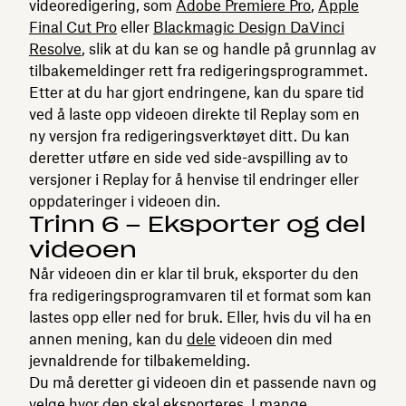
videoredigering, som
Adobe Premiere Pro
,
Apple
Final Cut Pro
eller
Blackmagic Design DaVinci
Resolve
, slik at du kan se og handle på grunnlag av
tilbakemeldinger rett fra redigeringsprogrammet.
Etter at du har gjort endringene, kan du spare tid
ved å laste opp videoen direkte til Replay som en
ny versjon fra redigeringsverktøyet ditt. Du kan
deretter utføre en side ved side-avspilling av to
versjoner i Replay for å henvise til endringer eller
oppdateringer i videoen din.
Trinn 6 – Eksporter og del
videoen
Når videoen din er klar til bruk, eksporter du den
fra redigeringsprogramvaren til et format som kan
lastes opp eller ned for bruk. Eller, hvis du vil ha en
annen mening, kan du
dele
videoen din med
jevnaldrende for tilbakemelding.
Du må deretter gi videoen din et passende navn og
velge hvor den skal eksporteres. I mange