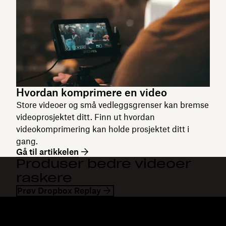
Hvordan komprimere en video
Store videoer og små vedleggsgrenser kan bremse
videoprosjektet ditt. Finn ut hvordan
videokomprimering kan holde prosjektet ditt i
gang.
Gå til artikkelen
Produser bedre videoer
raskere
Prøv Dropbox Replay
Dropbox
Produkter
Skrivebordsapp
Plus
Mobilapp
Professional