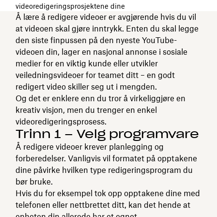
videoredigeringsprosjektene dine
Å lære å redigere videoer er avgjørende hvis du vil
at videoen skal gjøre inntrykk. Enten du skal legge
den siste finpussen på den nyeste YouTube-
videoen din, lager en nasjonal annonse i sosiale
medier for en viktig kunde eller utvikler
veiledningsvideoer for teamet ditt – en godt
redigert video skiller seg ut i mengden.
Og det er enklere enn du tror å virkeliggjøre en
kreativ visjon, men du trenger en enkel
videoredigeringsprosess.
Trinn 1 – Velg programvare
Å redigere videoer krever planlegging og
forberedelser. Vanligvis vil formatet på opptakene
dine påvirke hvilken type redigeringsprogram du
bør bruke.
Hvis du for eksempel tok opp opptakene dine med
telefonen eller nettbrettet ditt, kan det hende at
enheten din allerede har et egnet