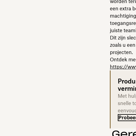
worden teru
een extra 
machtiginge
toegangsrec
juiste team
Dit zijn sl
zoals u ee
projecten.
Ontdek mee
https://w
Produ
vermi
Met hul
snelle 
eenvoud
Probeer
Ger