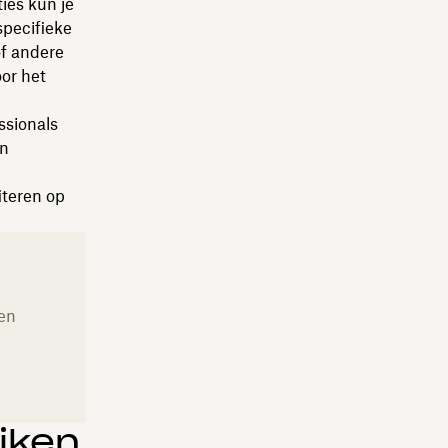
ies kun je
specifieke
of andere
or het
ssionals
an
iteren op
en
jken