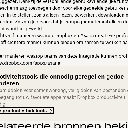
ggezet. Dankzij de verschillende gebruiksvriendelijke funct
beschermlaag toevoegen door voor elke gedeelde gebruiker 
n in te stellen, zoals alleen-lezen, bewerken, downloaden 
hten. Zo zorg je ervoor dat je campagnemateriaal alleen do
lid wordt bijgewerkt.
echts vijf manieren waarop Dropbox en Asana creatieve profe
n efficiëntere manier kunnen bieden om samen te werken a
r manieren waarop teams van deze integratie kunnen prof
ww.dropbox.com/apps/asana
ctiviteitstools die onnodig geregel en gedoe
nderen
pmiddelen voor samenwerking, veilig delen van bestanden 
toegang tot uw favoriete apps maakt Dropbox productiviteit
ig.
 productiviteitstools
elateerde bronnen beki