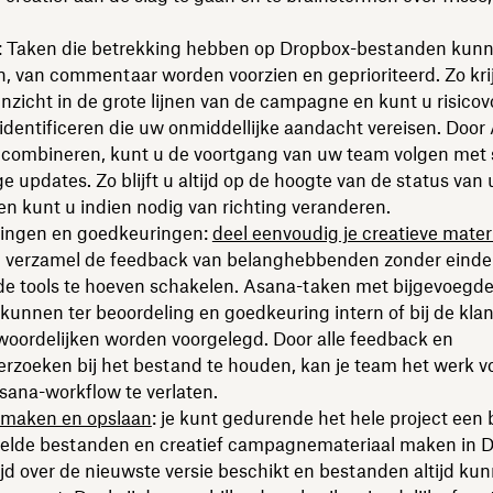
: Taken die betrekking hebben op Dropbox-bestanden kun
, van commentaar worden voorzien en geprioriteerd. Zo kri
nzicht in de grote lijnen van de campagne en kunt u risicov
dentificeren die uw onmiddellijke aandacht vereisen. Door
 combineren, kunt u de voortgang van uw team volgen met 
 updates. Zo blijft u altijd op de hoogte van de status van
en kunt u indien nodig van richting veranderen.
ingen en goedkeuringen:
deel eenvoudig je creatieve mater
 verzamel de feedback van belanghebbenden zonder einde
nde tools te hoeven schakelen. Asana-taken met bijgevoegd
unnen ter beoordeling en goedkeuring intern of bij de kla
woordelijken worden voorgelegd. Door alle feedback en
erzoeken bij het bestand te houden, kan je team het werk v
sana-workflow te verlaten.
 maken en opslaan
: je kunt gedurende het hele project een
eelde bestanden en creatief campagnemateriaal maken in 
tijd over de nieuwste versie beschikt en bestanden altijd ku