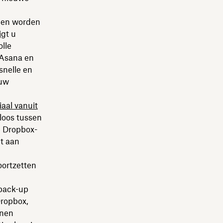
nen worden
jgt u
olle
 Asana en
snelle en
 uw
iaal vanuit
loos tussen
e Dropbox-
nt aan
oortzetten
 back-up
Dropbox,
nnen