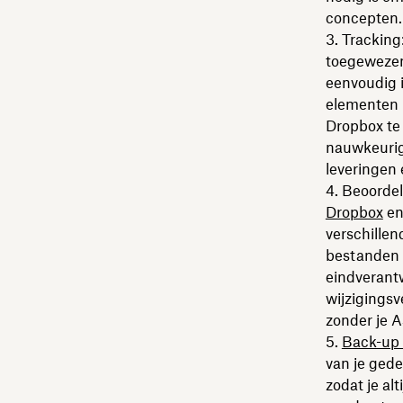
concepten.
Tracking
toegewezen
eenvoudig i
elementen i
Dropbox te
nauwkeurige
leveringen 
Beoordel
Dropbox
en
verschille
bestanden k
eindverant
wijzigingsv
zonder je A
Back-up
van je ged
zodat je al