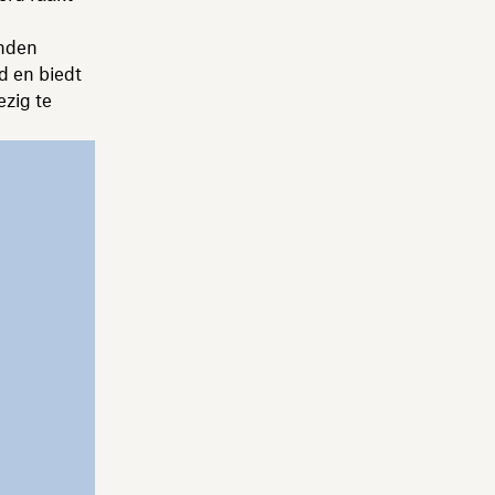
anden
d en biedt
ezig te