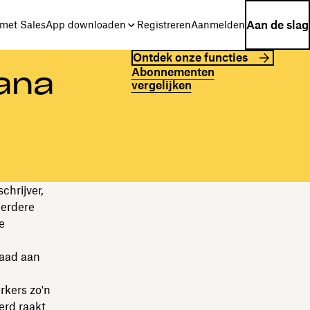
Aan de slag
met Sales
App downloaden
Registreren
Aanmelden
Ontdek onze functies
Abonnementen
ana
vergelijken
chrijver,
eerdere
e
daad aan
rkers zo'n
erd raakt