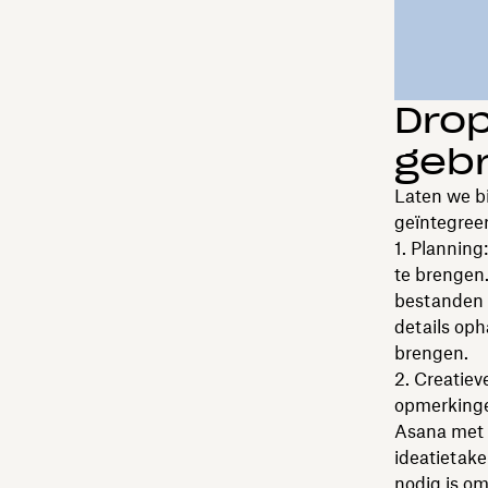
Dro
geb
Laten we b
geïntegreer
Planning
te brengen.
bestanden 
details oph
brengen.
Creatiev
opmerkinge
Asana met 
ideatietake
nodig is om