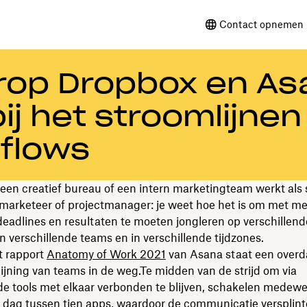
Contact opnemen 
rop Dropbox en As
j het stroomlijnen
flows
j een creatief bureau of een intern marketingteam werkt als s
 marketeer of projectmanager: je weet hoe het is om met m
deadlines en resultaten te moeten jongleren op verschillend
in verschillende teams en in verschillende tijdzones.
t rapport
Anatomy of Work 2021
van Asana staat een over
tlijning van teams in de weg.Te midden van de strijd om via
de tools met elkaar verbonden te blijven, schakelen medewe
 dag tussen tien apps, waardoor de communicatie versplint