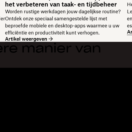
het verbeteren van taak- en tijdbeheer
He
Worden rustige werkdagen jouw dagelijkse routine?
Le
der
Ontdek onze speciaal samengestelde lijst met
en
beproefde mobiele en desktop-apps waarmee u uw
es
Ar
efficiëntie en productiviteit kunt verhogen.
Artikel weergeven
re manier van
Functies
Support
B
Grote bestanden verzenden
Helpcentrum
Bl
Lange video's verzenden
Contact
Ge
Foto-opslag in de cloud
Privacy en voorwaarden
Ve
veilige bestandsoverdracht
Cookiebeleid
Re
Back-up in de cloud
Cookies en CCPA-voorkeuren
On
PDF's bewerken
AI-beginselen
Co
Elektronische
Siteoverzicht
Aa
handtekeningen
Leermateriaal
Re
Converteren naar pdf
In