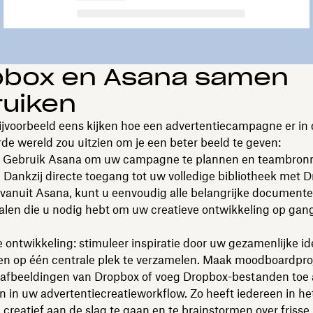
pbox en Asana samen
ruiken
ijvoorbeeld eens kijken hoe een advertentiecampagne er in
de wereld zou uitzien om je een beter beeld te geven:
: Gebruik Asana om uw campagne te plannen en teambro
 Dankzij directe toegang tot uw volledige bibliotheek met 
vanuit Asana, kunt u eenvoudig alle belangrijke document
alen die u nodig hebt om uw creatieve ontwikkeling op gang
e ontwikkeling: stimuleer inspiratie door uw gezamenlijke i
n op één centrale plek te verzamelen. Maak moodboardpro
afbeeldingen van Dropbox of voeg Dropbox-bestanden toe
n in uw advertentiecreatieworkflow. Zo heeft iedereen in h
 creatief aan de slag te gaan en te brainstormen over frisse