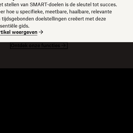
t stellen van SMART-doelen is de sleutel tot succes.
er hoe u specifieke, meetbare, haalbare, relevante
 tijdsgebonden doelstellingen creëert met deze
sentiële gids.
tikel weergeven
Ontdek onze functies
ronnen
Bedrijf
og
Over ons
beurtenissen
Vacatures
rhalen van klanten
Investeerdersrelaties
source-bibliotheek
Maatschappelijk verantwoord
twikkelaars
ondernemen
mmunityforums
nbevelingen
sellerpartners
tegratiepartners