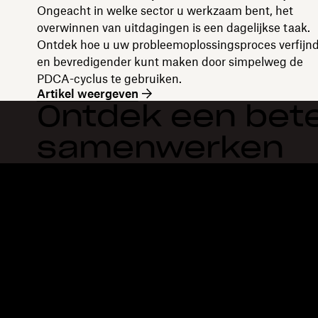
Ongeacht in welke sector u werkzaam bent, het
overwinnen van uitdagingen is een dagelijkse taak.
Ontdek hoe u uw probleemoplossingsproces verfijn
en bevredigender kunt maken door simpelweg de
PDCA-cyclus te gebruiken.
Artikel weergeven
Ontdek een bete
samenwerken
Dropbox
Producten
Desktopapp
Plus
Mobiele app
Professional
Integraties
Business
Functies
Enterprise
Oplossingen
Dash
Beveiliging
DocSend
Vroege toegang
Dropbox Sign
Sjablonen
Reclaim.ai
Gratis tools
Abonnementen