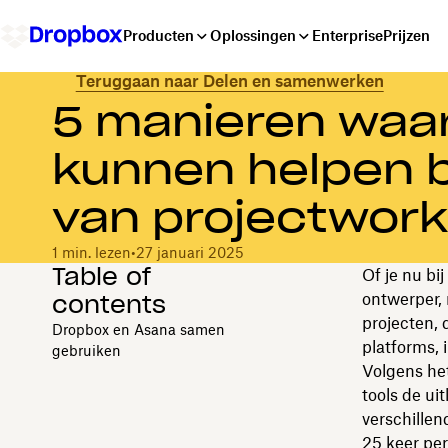
Producten
Oplossingen
Enterprise
Prijzen
Teruggaan naar Delen en samenwerken
5 manieren waa
kunnen helpen bi
van projectwork
1 min. lezen
•
27 januari 2025
Table of
Of je nu bi
contents
ontwerper,
projecten, 
Dropbox en Asana samen
platforms, 
gebruiken
Volgens he
tools de ui
verschillen
25 keer per