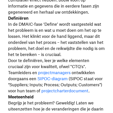
cumulatief effect hebben: bouw voort op
informatie en gegevens die in eerdere fasen zijn
gegenereerd en herhaal uw ontdekkingen.
Definiëren
In de DMAIC-fase ‘Define’ wordt vastgesteld wat
het probleem is en wat u moet doen om het op te
lossen. Het klinkt voor de hand liggend, maar dit
onderdeel van het proces – het vaststellen van het
probleem, het doel en de reikwijdte die nodig is om
het te bereiken – is cruciaal.
Door te definiëren, leer je welke elementen
cruciaal zijn voor kwaliteit, ofwel "CTQ's".
Teamleiders en
projectmanagers
ontwikkelen
doorgaans een
SIPOC-diagram
(SIPOC staat voor
“Suppliers; Inputs; Process; Outputs; Customers”)
voor hun team of
projectcharterdocument
.
Meeteenheid
Begrijp je het probleem? Geweldig! Laten we
uiteenzetten hoe je de veranderingen die je daarin