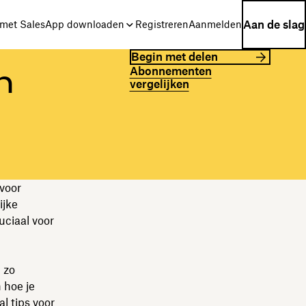
Aan de slag
met Sales
App downloaden
Registreren
Aanmelden
Begin met delen
Abonnementen
n
vergelijken
voor
ijke
uciaal voor
 zo
 hoe je
l tips voor