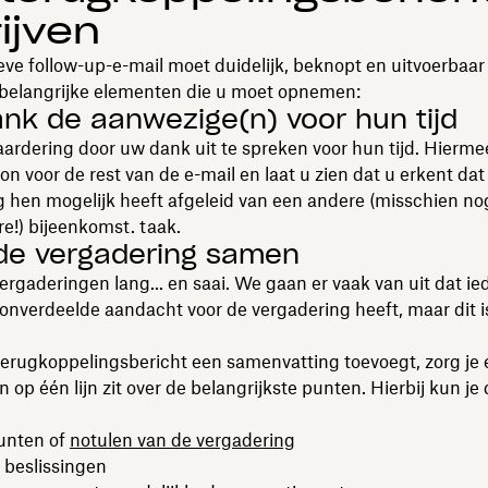
ijven
eve follow-up-e-mail moet duidelijk, beknopt en uitvoerbaar 
e belangrijke elementen die u moet opnemen:
ank de aanwezige(n) voor hun tijd
rdering door uw dank uit te spreken voor hun tijd. Hierme
oon voor de rest van de e-mail en laat u zien dat u erkent da
 hen mogelijk heeft afgeleid van een andere (misschien no
re!) bijeenkomst. taak.
 de vergadering samen
ergaderingen lang... en saai. We gaan er vaak van uit dat ie
nverdeelde aandacht voor de vergadering heeft, maar dit is 
e terugkoppelingsbericht een samenvatting toevoegt, zorg je 
n op één lijn zit over de belangrijkste punten. Hierbij kun j
unten of
notulen van de vergadering
 beslissingen