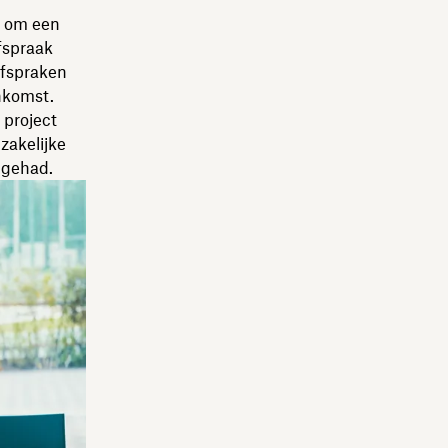
n om een
fspraak
 afspraken
nkomst.
 project
zakelijke
n gehad.