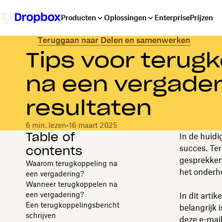
Producten
Oplossingen
Enterprise
Prijzen
Teruggaan naar Delen en samenwerken
Tips voor terug
na een vergader
resultaten
6 min. lezen
•
16 maart 2025
Table of
In de huidi
contents
succes. Te
gesprekken
Waarom terugkoppeling na
het onderh
een vergadering?
Wanneer terugkoppelen na
een vergadering?
In dit arti
Een terugkoppelingsbericht
belangrijk 
schrijven
deze e-mail