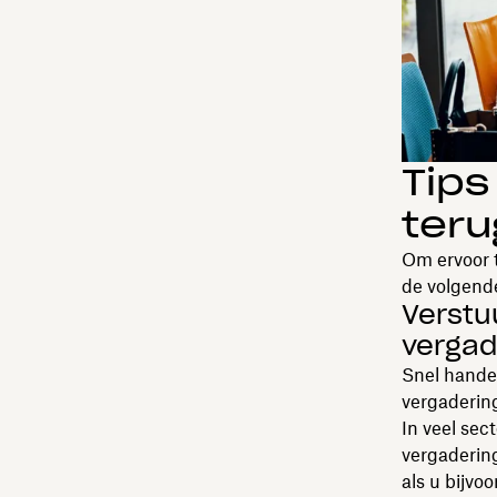
Tips
teru
Om ervoor 
de volgend
Verstu
vergad
Snel handel
vergaderin
In veel sec
vergadering
als u bijvo