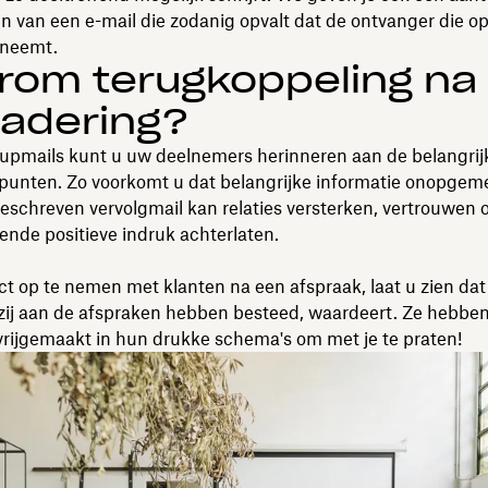
en van een e-mail die zodanig opvalt dat de ontvanger die o
rneemt.
rom terugkoppeling na
gadering?
-upmails kunt u uw deelnemers herinneren aan de belangrij
unten. Zo voorkomt u dat belangrijke informatie onopgemerk
eschreven vervolgmail kan relaties versterken, vertrouwe
vende positieve indruk achterlaten.
t op te nemen met klanten na een afspraak, laat u zien dat 
 zij aan de afspraken hebben besteed, waardeert. Ze hebbe
e vrijgemaakt in hun drukke schema's om met je te praten!