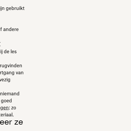
ijn gebruikt
f andere
t
j de les
terugvinden
ortgang van
wezig
: niemand
t goed
lgen
: zo
riaal.
deer ze