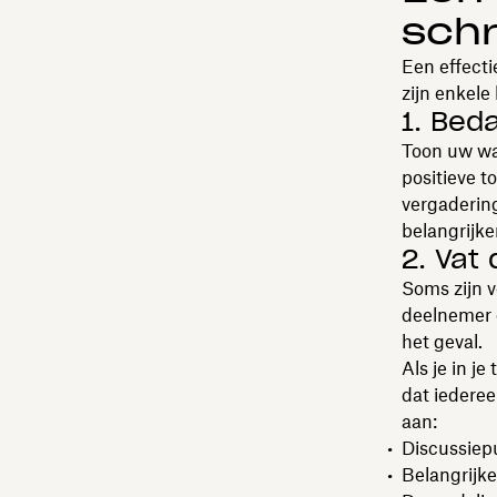
schr
Een effecti
zijn enkel
1. Bed
Toon uw waa
positieve t
vergadering
belangrijke
2. Vat
Soms zijn v
deelnemer o
het geval.
Als je in j
dat iederee
aan:
Discussiep
Belangrijke