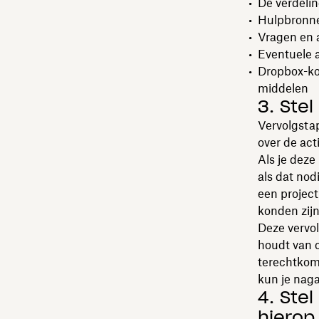
De verdeli
Hulpbronnen
Vragen en 
Eventuele 
Dropbox-ko
middelen
3. Ste
Vervolgstap
over de act
Als je deze
als dat nod
een project
konden zijn
Deze vervol
houdt van o
terechtkom
kun je nag
4. Ste
hierop