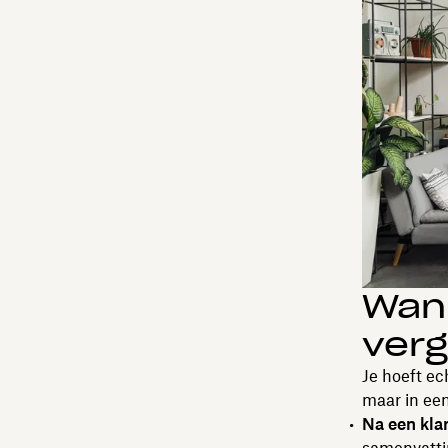
Wan
ver
Je hoeft ec
maar in een
Na een kla