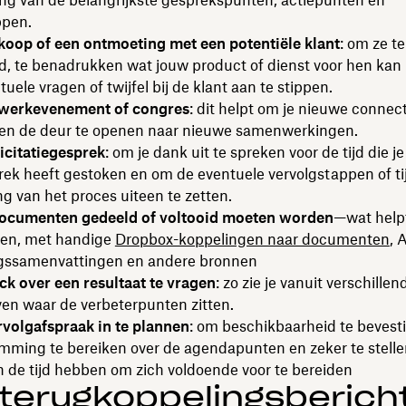
ng van de belangrijkste gesprekspunten, actiepunten en
ppen.
koop of een ontmoeting met een potentiële klant
: om ze t
jd, te benadrukken wat jouw product of dienst voor hen ka
uele vragen of twijfel bij de klant aan te stippen.
twerkevenement of congres
: dit helpt om je nieuwe connect
 en de deur te openen naar nieuwe samenwerkingen.
icitatiegesprek
: om je dank uit te spreken voor de tijd die je 
rek heeft gestoken en om de eventuele vervolgstappen of tij
g van het proces uiteen te zetten.
ocumenten gedeeld of voltooid moeten worden
—wat helpt
ren, met handige
Dropbox-koppelingen naar documenten
, 
gssamenvattingen en andere bronnen
k over een resultaat te vragen
: zo zie je vanuit verschillen
en waar de verbeterpunten zitten.
volgafspraak in te plannen
: om beschikbaarheid te bevest
ming te bereiken over de agendapunten en zeker te stellen
 de tijd hebben om zich voldoende voor te bereiden
terugkoppelingsberich