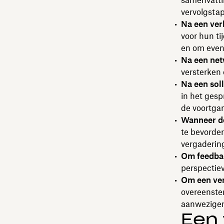
samenvatti
vervolgsta
Na een ver
voor hun ti
en om event
Na een ne
versterken
Na een soll
in het gesp
de voortgan
Wanneer d
te bevorde
vergaderin
Om feedbac
perspectiev
Om een ver
overeenstem
aanwezigen
Een 