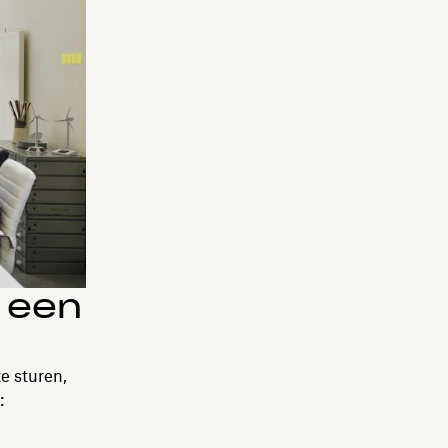
 een
e sturen,
: