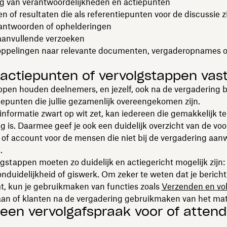
ng van verantwoordelijkheden en actiepunten
 of resultaten die als referentiepunten voor de discussie z
antwoorden of ophelderingen
aanvullende verzoeken
ppelingen naar relevante documenten, vergaderopnames o
l actiepunten of vervolgstappen vas
pen houden deelnemers, en jezelf, ook na de vergadering bi
iepunten die jullie gezamenlijk overeengekomen zijn.
 informatie zwart op wit zet, kan iedereen die gemakkelijk 
ig is. Daarmee geef je ook een duidelijk overzicht van de vo
 of account voor de mensen die niet bij de vergadering aan
.
gstappen moeten zo duidelijk en actiegericht mogelijk zijn
nduidelijkheid of giswerk. Om zeker te weten dat je berich
t, kun je gebruikmaken van functies zoals
Verzenden en vo
aan of klanten na de vergadering gebruikmaken van het mate
l een vervolgafspraak voor of atten