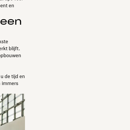
pent en
 een
kste
t blijft.
n opbouwen
u de tijd en
n immers