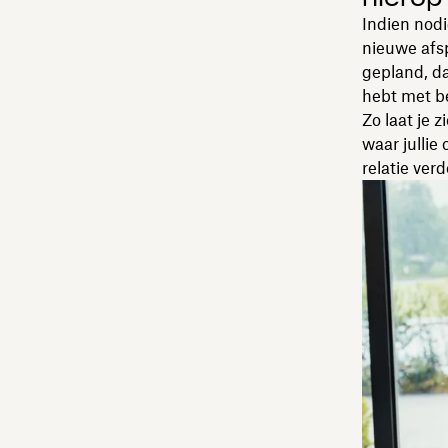
Indien nod
nieuwe afsp
gepland, da
hebt met b
Zo laat je 
waar jullie
relatie ver