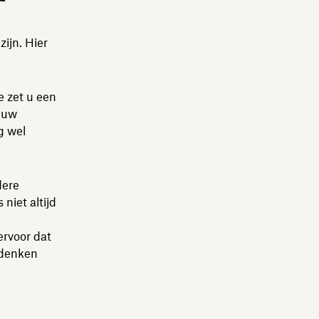
zijn. Hier
e zet u een
t uw
g wel
dere
niet altijd
ervoor dat
e denken