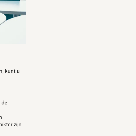
n, kunt u
t de
n
ikter zijn