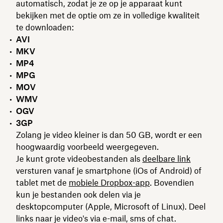
automatisch, zodat je ze op je apparaat kunt
bekijken met de optie om ze in volledige kwaliteit
te downloaden:
AVI
MKV
MP4
MPG
MOV
WMV
OGV
3GP
Zolang je video kleiner is dan 50 GB, wordt er een
hoogwaardig voorbeeld weergegeven.
Je kunt grote videobestanden als
deelbare link
versturen vanaf je smartphone (iOs of Android) of
tablet met de
mobiele Dropbox-app
. Bovendien
kun je bestanden ook delen via je
desktopcomputer (Apple, Microsoft of Linux). Deel
links naar je video's via e-mail, sms of chat.