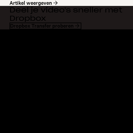
Artikel weergeven
Deel je video's sneller met
Dropbox
Dropbox Transfer proberen
Dropbox
Producten
Desktopapp
Plus
Mobiele app
Professional
Integraties
Business
Functies
Enterprise
Oplossingen
Dash
Beveiliging
DocSend
Vroege toegang
Dropbox Sign
Sjablonen
Reclaim.ai
Gratis tools
Abonnementen
Productupdates
Functies
Support
Grote bestanden verzenden
Helpcentrum
Lange video's verzenden
Contact
Foto-opslag in de cloud
Privacy en voorwaarden
veilige bestandsoverdracht
Cookiebeleid