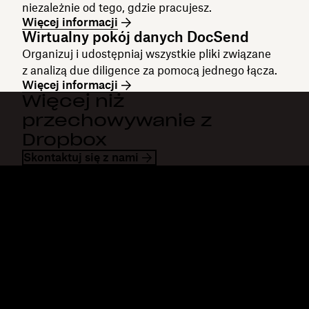
niezależnie od tego, gdzie pracujesz.
Więcej informacji
Wirtualny pokój danych DocSend
Organizuj i udostępniaj wszystkie pliki związane
z analizą due diligence za pomocą jednego łącza.
Więcej informacji
Więcej niż
przechowywanie z
Dropbox
Skontaktuj się z nami
Dropbox
Produkty
Aplikacja komputerowa
Plus
Aplikacja mobilna
Professional
Integracje
Business
Funkcje
Enterprise
Rozwiązania
Dash
Bezpieczeństwo
DocSend
Wcześniejszy dostęp
Dropbox Sign
Szablony
Reclaim.ai