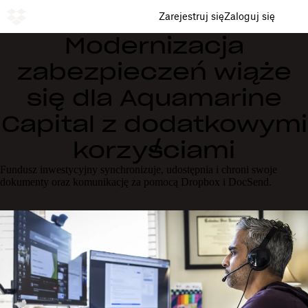
Zarejestruj się
Zaloguj się
Modernizacja
zabezpieczeń wiąże
się dla Aquamarine
Capital z dodatkowymi
korzyściami
Fundusz inwestycyjny synchronizuje, udostępnia i chroni swoje
dokumenty oraz komunikację za pomocą Dropbox i DocSend.