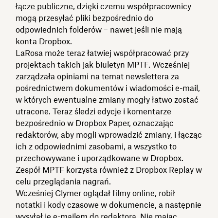
łącze publiczne,
dzięki czemu współpracownicy
mogą przesyłać pliki bezpośrednio do
odpowiednich folderów – nawet jeśli nie mają
konta Dropbox.
LaRosa może teraz łatwiej współpracować przy
projektach takich jak biuletyn MPTF. Wcześniej
zarządzała opiniami na temat newslettera za
pośrednictwem dokumentów i wiadomości e-mail,
w których ewentualne zmiany mogły łatwo zostać
utracone. Teraz śledzi edycje i komentarze
bezpośrednio w Dropbox Paper, oznaczając
redaktorów, aby mogli wprowadzić zmiany, i łącząc
ich z odpowiednimi zasobami, a wszystko to
przechowywane i uporządkowane w Dropbox.
Zespół MPTF korzysta również z Dropbox Replay w
celu przeglądania nagrań.
Wcześniej Clymer oglądał filmy online, robił
notatki i kody czasowe w dokumencie, a następnie
wysyłał je e-mailem do redaktora. Nie mając