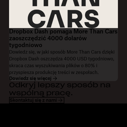
Dropbox Dash pomaga More Than Cars
zaoszczędzić 4000 dolarów
tygodniowo
Dowiedz się, w jaki sposób More Than Cars dzięki
Dropbox Dash oszczędza 4000 USD tygodniowo,
skraca czas wyszukiwania plików o 80% i
przyspiesza produkcję treści w zespołach.
Dowiedz się więcej
Odkryj lepszy sposób na
wspólną pracę.
Skontaktuj się z nami
Dropbox
Produkty
Aplikacja komputerowa
Plus
Aplikacja mobilna
Professional
Integracje
Business