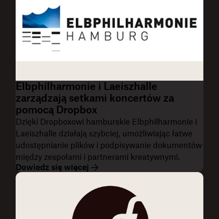
Elbphilharmonie i Laeiszhalle
zarządzają setkami koncertów za
pomocą Dropbox
Dzięki Dropboxowi hamburskie Elbphilharmonie i
Laeiszhalle działają szybciej, umożliwiając łatwe
udostępnianie plików i podpisywanie dokumentów
między zespołami i partnerami kreatywnymi.
Dowiedz się więcej