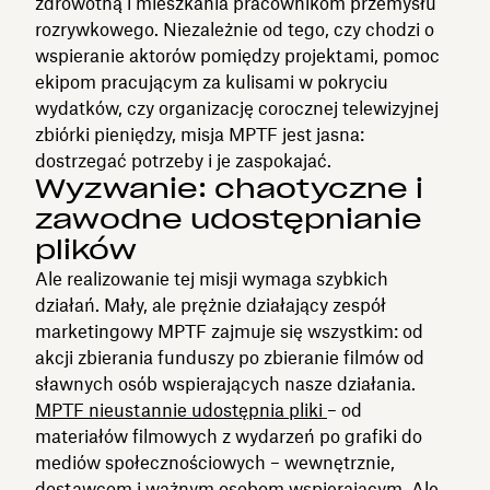
zdrowotną i mieszkania pracownikom przemysłu
rozrywkowego. Niezależnie od tego, czy chodzi o
wspieranie aktorów pomiędzy projektami, pomoc
ekipom pracującym za kulisami w pokryciu
wydatków, czy organizację corocznej telewizyjnej
zbiórki pieniędzy, misja MPTF jest jasna:
dostrzegać potrzeby i je zaspokajać.
Wyzwanie: chaotyczne i
zawodne udostępnianie
plików
Ale realizowanie tej misji wymaga szybkich
działań. Mały, ale prężnie działający zespół
marketingowy MPTF zajmuje się wszystkim: od
akcji zbierania funduszy po zbieranie filmów od
sławnych osób wspierających nasze działania.
MPTF nieustannie udostępnia pliki
– od
materiałów filmowych z wydarzeń po grafiki do
mediów społecznościowych – wewnętrznie,
dostawcom i ważnym osobom wspierającym. Ale