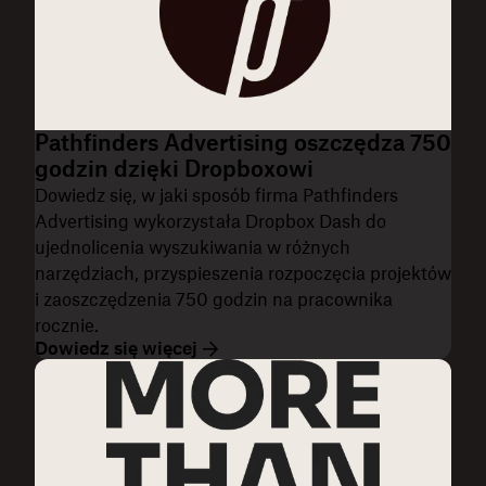
Pathfinders Advertising oszczędza 750
godzin dzięki Dropboxowi
Dowiedz się, w jaki sposób firma Pathfinders
Advertising wykorzystała Dropbox Dash do
ujednolicenia wyszukiwania w różnych
narzędziach, przyspieszenia rozpoczęcia projektów
i zaoszczędzenia 750 godzin na pracownika
rocznie.
Dowiedz się więcej