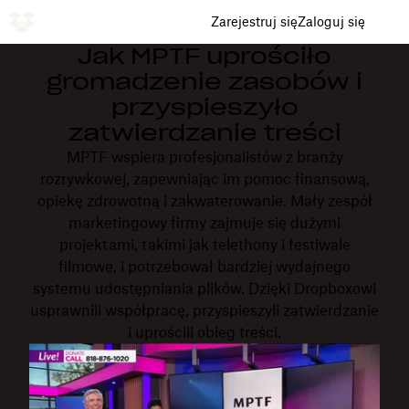
Zarejestruj się
Zaloguj się
Jak MPTF uprościło
gromadzenie zasobów i
przyspieszyło
zatwierdzanie treści
MPTF wspiera profesjonalistów z branży
rozrywkowej, zapewniając im pomoc finansową,
opiekę zdrowotną i zakwaterowanie. Mały zespół
marketingowy firmy zajmuje się dużymi
projektami, takimi jak telethony i festiwale
filmowe, i potrzebował bardziej wydajnego
systemu udostępniania plików. Dzięki Dropboxowi
usprawnili współpracę, przyspieszyli zatwierdzanie
i uprościli obieg treści.