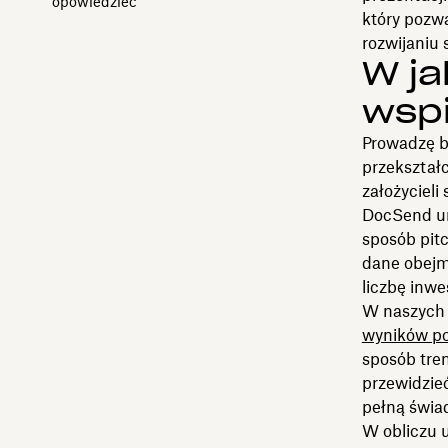
opowiedzieć
który pozw
rozwijaniu 
W j
wspi
Prowadzę b
przekształ
założycieli
DocSend um
sposób pit
dane obejmu
liczbę inwe
W naszych 
wyników po
sposób tren
przewidzie
pełną świa
W obliczu 