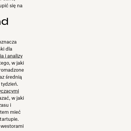
pić się na
nd
oznacza
ki dla
a i analizy
go, w jaki
 Gromadzone
az średnią
 tydzień.
yczącymi
zać, w jaki
asu i
zatem mieć
tartupie.
inwestorami