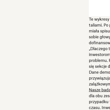
Te wykresy
taliami. Po
miała spisu
sobie głowy
dofinansow
„Dlaczego t
inwestorom
problemu. P
się sekcje
Dane demog
przywiązują
zalążkowym
Nasze bada
dla obu zes
przypadku t
czasu. Inwe