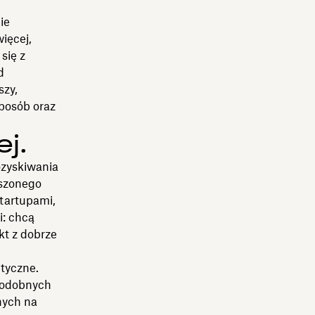
j
ie
więcej,
się z
d
szy,
sposób oraz
ej.
ozyskiwania
ższonego
startupami,
i: chcą
kt z dobrze
ntyczne.
 podobnych
nych na