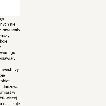
nymi
anych nie
ie zawracały
zymały
kcje
c
ązywanego
pojawiały
inwestorzy
pie
obiet.
t kluczowa
tomiast w
48% więcej
u na sekcję