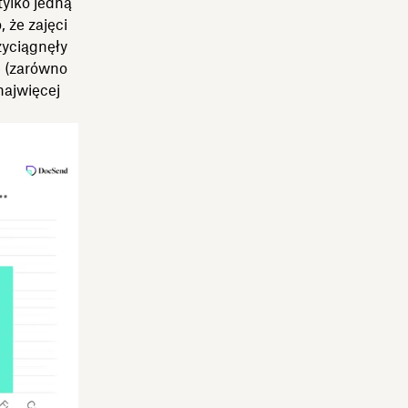
tylko jedną
 że zajęci
zyciągnęły
e (zarówno
najwięcej