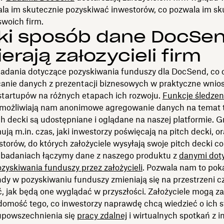
ala im skutecznie pozyskiwać inwestorów, co pozwala im sku
swoich firm.
aki sposób dane DocSe
erają założycieli firm
adania dotyczące pozyskiwania funduszy dla DocSend, co 
canie danych z prezentacji biznesowych w praktyczne wnios
 startupów na różnych etapach ich rozwoju.
Funkcje śledzeni
ożliwiają nam anonimowe agregowanie danych na temat te
ch decki są udostępniane i oglądane na naszej platformie.
ją m.in. czas, jaki inwestorzy poświęcają na pitch decki, or
storów, do których założyciele wysyłają swoje pitch decki co
badaniach łączymy dane z naszego produktu z
danymi dot
zyskiwania funduszy przez założycieli
. Pozwala nam to poka
dy w pozyskiwaniu funduszy zmieniają się na przestrzeni cz
ć, jak będą one wyglądać w przyszłości. Założyciele mogą 
domość tego, co inwestorzy naprawdę chcą wiedzieć o ich s
upowszechnienia się
pracy zdalnej
i wirtualnych spotkań z 