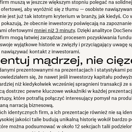
 firm muszą w jeszcze większym stopniu polegać na solidne
 ofertowej, aby wyróżnić się z tłumu — osobiste nawiązywan
ie jest już tak istotnym kryterium w branży, jak kiedyś. Co 
pokazują, że obecnie inwestorzy poświęcają na zapoznanie 
ami ofertowymi
mniej niż 3 minuty
. Dzięki analityce DocSen
e firm mogą łatwiej zarządzać procesem pozyskiwania fundu
swoje wyjątkowe historie w zwięzły i przyciągający uwagę 
j nawiązywać kontakt z inwestorami.
entuj mądrzej, nie cięż
 danymi prezentowanymi na prezentacjach i statystykami p
owiedziałem się, że nawet jeśli inwestorzy kapitału podwy
ardziej niż kiedykolwiek wcześniej spragnieni transakcji ze 
hcą dostrzec pewne kluczowe wskaźniki w każdej prezentacj
rtupy, które potrafią połączyć interesujący pomysł na produ
aną narracją biznesową.
h identycznych firm, a ich prezentacje również nie są ide
sokiej jakości talie budują unikalną historię wokół bardzo
tóre można podsumować w około 12 sekcjach talii podzielo