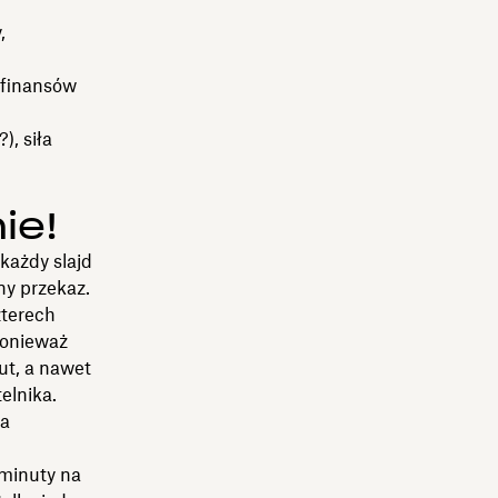
,
 finansów
), siła
ie!
każdy slajd
ny przekaz.
zterech
Ponieważ
ut, a nawet
elnika.
la
 minuty na