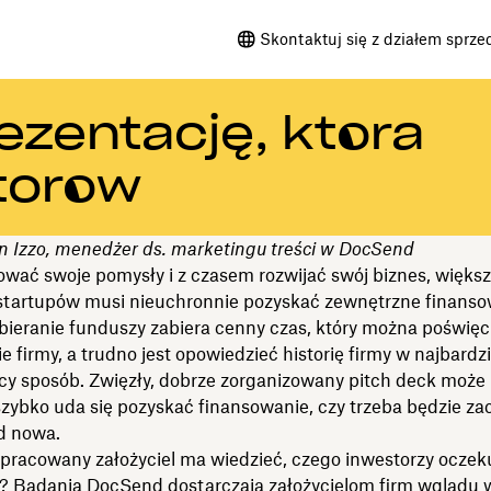
Skontaktuj się z działem sprze
ezentację, która
torów
in Izzo, menedżer ds. marketingu treści w DocSend
ować swoje pomysły i z czasem rozwijać swój biznes, więks
i startupów musi nieuchronnie pozyskać zewnętrzne finanso
bieranie funduszy zabiera cenny czas, który można poświęc
 firmy, a trudno jest opowiedzieć historię firmy w najbardzi
cy sposób. Zwięzły, dobrze zorganizowany pitch deck może
szybko uda się pozyskać finansowanie, czy trzeba będzie za
d nowa.
apracowany założyciel ma wiedzieć, czego inwestorzy oczek
i?
Badania DocSend
dostarczają założycielom firm wglądu 