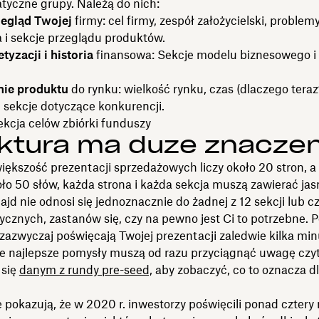
tyczne grupy. Należą do nich:
egląd Twojej
firmy: cel firmy, zespół założycielski, problemy
 i sekcje przeglądu produktów.
yzacji i historia
finansowa: Sekcje modelu biznesowego i
ie produktu
do rynku: wielkość rynku, czas (dlaczego teraz?
 sekcje dotyczące konkurencji.
ekcja celów zbiórki funduszy
ktura ma duże znaczen
ększość prezentacji sprzedażowych liczy około 20 stron, a 
ło 50 słów, każda strona i każda sekcja muszą zawierać jas
slajd nie odnosi się jednoznacznie do żadnej z 12 sekcji lub c
cznych, zastanów się, czy na pewno jest Ci to potrzebne. 
zazwyczaj poświęcają Twojej prezentacji zaledwie kilka min
je najlepsze pomysły muszą od razu przyciągnąć uwagę czyt
 się
danym z rundy pre-seed,
aby zobaczyć, co to oznacza d
pokazują, że w 2020 r. inwestorzy poświęcili ponad cztery