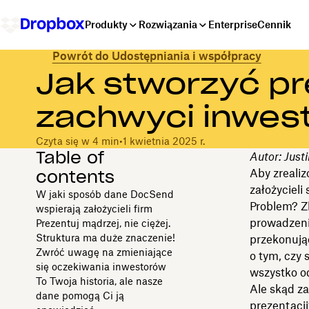
Produkty
Rozwiązania
Enterprise
Cennik
Powrót do Udostępniania i współpracy
Jak stworzyć pr
zachwyci inwes
Czyta się w 4 min
•
1 kwietnia 2025 r.
Table of
Autor: Just
contents
Aby zrealiz
założyciel
W jaki sposób dane DocSend
Problem? Z
wspierają założycieli firm
prowadzenie
Prezentuj mądrzej, nie ciężej.
Struktura ma duże znaczenie!
przekonują
Zwróć uwagę na zmieniające
o tym, czy 
się oczekiwania inwestorów
wszystko o
To Twoja historia, ale nasze
Ale skąd z
dane pomogą Ci ją
prezentacj