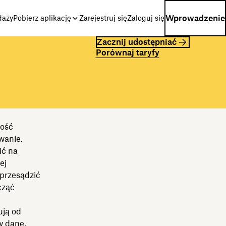
Wprowadzenie
daży
Pobierz aplikację
Zarejestruj się
Zaloguj się
Zacznij udostępniać
Porównaj taryfy
zość
wanie.
ić na
ej
 przesądzić
cząć
ują od
w dane,