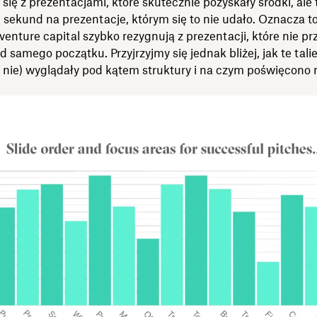
się z prezentacjami, które skutecznie pozyskały środki, ale 
 sekund na prezentacje, którym się to nie udało. Oznacza to,
venture capital szybko rezygnują z prezentacji, które nie pr
d samego początku. Przyjrzyjmy się jednak bliżej, jak te tali
i nie) wyglądały pod kątem struktury i na czym poświęcono 