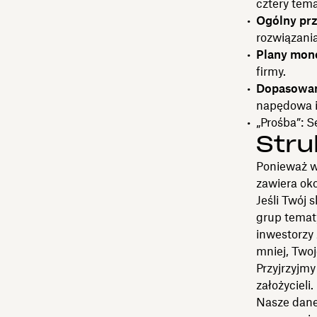
cztery tema
Ogólny prz
rozwiązania
Plany monet
firmy.
Dopasowan
napędowa i
„Prośba”: S
Stru
Ponieważ wi
zawiera oko
Jeśli Twój 
grup tematy
inwestorzy 
mniej, Two
Przyjrzyjmy
założycieli.
Nasze dane 