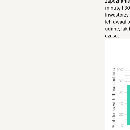
zapoznanie 
minutę i 30
inwestorzy 
ich uwagi o
udane, jak 
czasu.