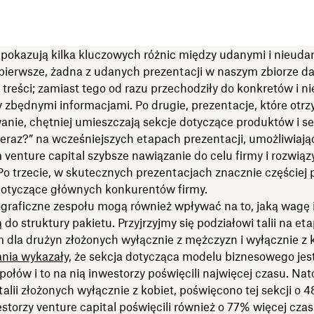
 pokazują kilka kluczowych różnic między udanymi i nieuda
 pierwsze, żadna z udanych prezentacji w naszym zbiorze d
 treści; zamiast tego od razu przechodziły do konkretów i n
 zbędnymi informacjami. Po drugie, prezentacje, które otr
anie, chętniej umieszczają sekcje dotyczące produktów i se
eraz?” na wcześniejszych etapach prezentacji, umożliwiają
 venture capital szybsze nawiązanie do celu firmy i rozwi
o trzecie, w skutecznych prezentacjach znacznie częściej 
 dotyczące głównych konkurentów firmy.
raficzne zespołu mogą również wpływać na to, jaką wagę 
 do struktury pakietu. Przyjrzyjmy się podziałowi talii na eta
 dla drużyn złożonych wyłącznie z mężczyzn i wyłącznie z k
nia wykazały,
że sekcja dotycząca modelu biznesowego jes
połów i to na nią inwestorzy poświęcili najwięcej czasu. Na
alii złożonych wyłącznie z kobiet, poświęcono tej sekcji o 
storzy venture capital poświęcili również o 77% więcej czas