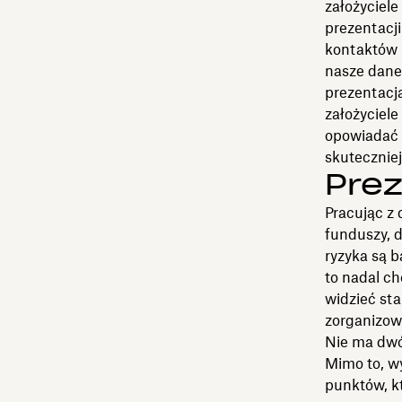
założyciele
prezentacji
kontaktów n
nasze dane 
prezentacj
założyciel
opowiadać 
skutecznie
Prez
Pracując z
funduszy, d
ryzyka są b
to nadal c
widzieć sta
zorganizow
Nie ma dwóc
Mimo to, wy
punktów, k