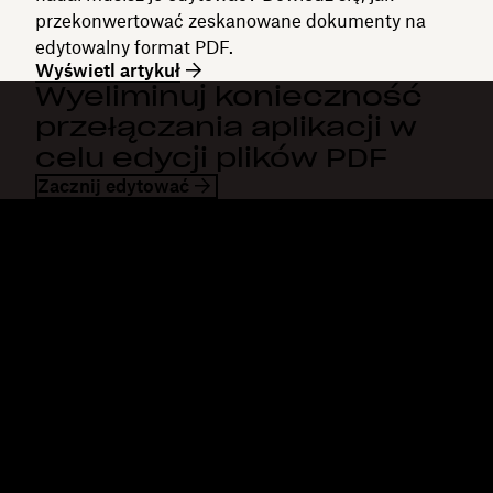
przekonwertować zeskanowane dokumenty na
edytowalny format PDF.
Wyświetl artykuł
Wyeliminuj konieczność
przełączania aplikacji w
celu edycji plików PDF
Zacznij edytować
Dropbox
Produkty
Aplikacja komputerowa
Plus
Aplikacja mobilna
Professional
Integracje
Business
Funkcje
Enterprise
Rozwiązania
Dash
Bezpieczeństwo
DocSend
Wcześniejszy dostęp
Dropbox Sign
Szablony
Reclaim.ai
Bezpłatne narzędzia
Taryfy
Aktualizacje produktów
Funkcje
Pomoc techniczna