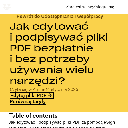
Zarejestruj się
Zaloguj się
Powrót do Udostępniania i współpracy
Jak edytować
i podpisywać pliki
PDF bezpłatnie
i bez potrzeby
używania wielu
narzędzi?
Czyta się w 4 min
•
14 stycznia 2025 r.
Edytuj pliki PDF
Porównaj taryfy
Table of contents
Jak edytować i podpisywać pliki PDF za pomocą eSign