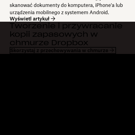
skanować dokumenty do komputera, iPhone'a lub
urządzenia mobilnego z systemem Android.
Wyświetl artykuł
Tworzenie i przywracanie
kopii zapasowych w
chmurze Dropbox
Skorzystaj z przechowywania w chmurze
Dropbox
Produkty
Aplikacja komputerowa
Plus
Aplikacja mobilna
Professional
Integracje
Business
Funkcje
Enterprise
Rozwiązania
Dash
Bezpieczeństwo
DocSend
Wcześniejszy dostęp
Dropbox Sign
Szablony
Reclaim.ai
Bezpłatne narzędzia
Taryfy
Aktualizacje produktów
Funkcje
Pomoc techniczna