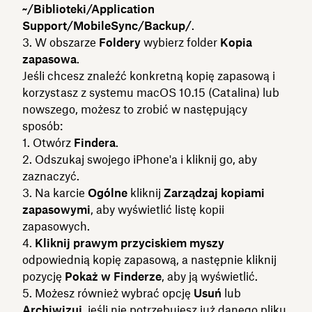
~/Biblioteki/Application
Support/MobileSync/Backup/
.
W obszarze
Foldery
wybierz folder
Kopia
zapasowa
.
Jeśli chcesz znaleźć konkretną kopię zapasową i
korzystasz z systemu macOS 10.15 (Catalina) lub
nowszego, możesz to zrobić w następujący
sposób:
Otwórz
Findera
.
Odszukaj swojego iPhone'a
i kliknij go, aby
zaznaczyć.
Na karcie
Ogólne
kliknij
Zarządzaj kopiami
zapasowymi
, aby wyświetlić listę kopii
zapasowych.
Kliknij prawym przyciskiem myszy
odpowiednią kopię zapasową, a następnie kliknij
pozycję
Pokaż w Finderze
, aby ją wyświetlić.
Możesz również wybrać opcję
Usuń
lub
Archiwizuj
, jeśli nie potrzebujesz już danego pliku