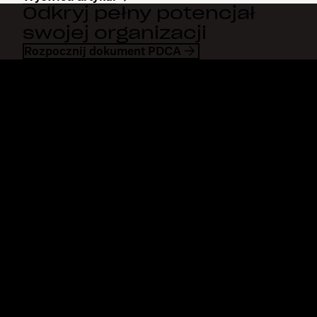
Odkryj pełny potencjał
swojej organizacji
Rozpocznij dokument PDCA
Dropbox
Produkty
Aplikacja komputerowa
Plus
Aplikacja mobilna
Professional
Integracje
Business
Funkcje
Enterprise
Rozwiązania
Dash
Bezpieczeństwo
DocSend
Wcześniejszy dostęp
Dropbox Sign
Szablony
Reclaim.ai
Bezpłatne narzędzia
Taryfy
Aktualizacje produktów
Funkcje
Pomoc techniczna
Przesyłaj duże pliki
Centrum pomocy
Wysyłanie długich filmów
Skontaktuj się z nami
Przechowywanie zdjęć w
Prywatność i warunki
chmurze
Polityka dotycząca